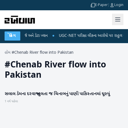
E-Paper
|
Login
 મોબાઈલ રિચાર્જ અને ડેટા પ્લાન
બ્રેકિંગ
●
UGC-NET પરીક્ષા લીકના આરોપો પર રાહુલ ગાંધીએ કેન
હોમ
/
#Chenab River flow into Pakistan
#
Chenab River flow into
Pakistan
સલાલ ડેમના દરવાજા ખુલતા જ ચિનાબનું પાણી પાકિસ્તાનમાં ઘૂસ્યું
રાષ્ટ્રીય
1 વર્ષ પહેલા