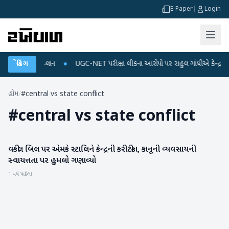
E-Paper
|
Login
્જ અને ડેટા પ્લાન
બ્રેકિંગ
●
UGC-NET પરીક્ષા લીકના આરોપો પર રાહુલ ગાંધીએ કેન્દ્ર પર પ્રહ
હોમ
/
#central vs state conflict
#
central vs state conflict
વકીલ બિલ પર એમકે સ્ટાલિને કેન્દ્રની કરી ટીકા, કાનૂની વ્યવસાયની
રાષ્ટ્રીય
સ્વાયત્તતા પર હુમલો ગણાવ્યો
1 વર્ષ પહેલા