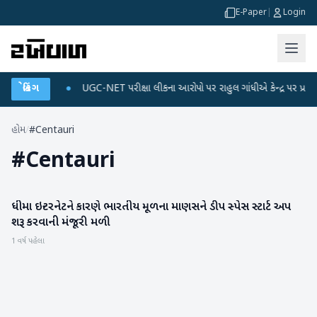
E-Paper
|
Login
 ડેટા પ્લાન
બ્રેકિંગ
●
UGC-NET પરીક્ષા લીકના આરોપો પર રાહુલ ગાંધીએ કેન્દ્ર પર પ્રહાર કર્
હોમ
/
#Centauri
#
Centauri
ધીમા ઇન્ટરનેટને કારણે ભારતીય મૂળના માણસને ડીપ સ્પેસ સ્ટાર્ટ અપ
આંતરરાષ્ટ્રીય
શરૂ કરવાની મંજૂરી મળી
1 વર્ષ પહેલા