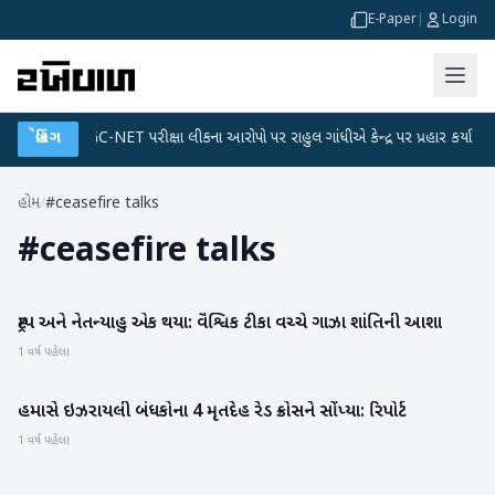
E-Paper
|
Login
લાન
●
બ્રેકિંગ
UGC-NET પરીક્ષા લીકના આરોપો પર રાહુલ ગાંધીએ કેન્દ્ર પર પ્રહાર કર્યા
●
હોમ
/
#ceasefire talks
#
ceasefire talks
ટ્રમ્પ અને નેતન્યાહુ એક થયા: વૈશ્વિક ટીકા વચ્ચે ગાઝા શાંતિની આશા
આંતરરાષ્ટ્રીય
1 વર્ષ પહેલા
હમાસે ઇઝરાયલી બંધકોના 4 મૃતદેહ રેડ ક્રોસને સોંપ્યા: રિપોર્ટ
આંતરરાષ્ટ્રીય
1 વર્ષ પહેલા