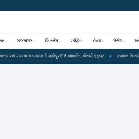
રાત
રાજકારણ
બિઝનેસ
સ્પોર્ટ્સ
હેલ્થ
ગેજેટ
અન
યમય વાયરસ કે ચાંદીપુરા? 6 બાળકોના મોતથી ફફડાટ
●
હવામાન વિભાગે 18 રાજ્યો મા