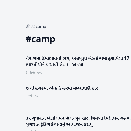
હોમ
/
#camp
#
camp
નેપાળમાં હિમપ્રપાતનો ભય, અન્નપૂર્ણા બેઝ કેમ્પમાં ફસાયેલા 17
રાષ્ટ્રીય
ભારતીયોને બચાવી લેવામાં આવ્યા
9 મહિના પહેલા
છત્તીસગઢમાં એન્કાઉન્ટરમાં માઓવાદી ઠાર
રાષ્ટ્રીય
1 વર્ષ પહેલા
૩૫ ગુજરાત બટાલિયન પાલનપુર દ્વારા વિમળા વિદ્યાલય ગઢ ખા
બનાસકાંઠા
ગુજરાત ટ્રેકિંગ કેમ્પ-૩નું આયોજન કરાયું