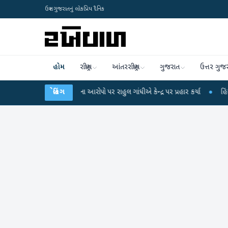
ઉત્તર ગુજરાતનું લોકપ્રિય દૈનિક
હોમ
રાષ્ટ્રીય
આંતરરાષ્ટ્રીય
ગુજરાત
ઉત્તર ગુજ
 પરીક્ષા લીકના આરોપો પર રાહુલ ગાંધીએ કેન્દ્ર પર પ્રહાર કર્યા
બ્રેકિંગ
●
હિંમતનગરમાં રહસ્