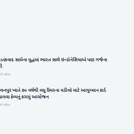
ંકવાદ સામેના યુદ્ધમાં ભારત સાથે ઇન્ડોનેશિયાએ પણ ગર્જના
રાષ્ટ્રીય
રી
ર્ષ પહેલા
લનપુર ખાતે ૭૦ વર્ષથી વધુ ઉંમરના વડીલો માટે આયુષ્માન કાર્ડ
બનાસકાંઠા
ાવવા કેમ્પનું કરાયું આયોજન
ર્ષ પહેલા