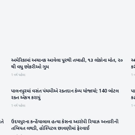
અમેરિકામાં અચાનક આવેલા પૂરથી તબાહી, ૧૩ લોકોના મોત, ૨૦
આત
આંતરરાષ્ટ્રીય
થી વધુ છોકરીઓ ગુમ
ક
1 વર્ષ પહેલા
1 વ
પાલનપુરમાં વસંત પંચમીએ રક્તદાન કેમ્પ યોજાયો; 140 બોટલ
પા
બનાસકાંઠા
રક્ત એકત્ર કરાયું
કઢ
1 વર્ષ પહેલા
1 વ
તે
ઉદયપુરના કન્હૈયાલાલ હત્યા કેસના આરોપી રિયાઝ અત્તારીની
રાષ્ટ્રીય
તબિયત લથડી, હોસ્પિટલ છાવણીમાં ફેરવાઈ