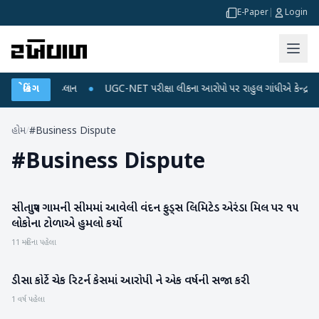
E-Paper
|
Login
્જ અને ડેટા પ્લાન
બ્રેકિંગ
●
UGC-NET પરીક્ષા લીકના આરોપો પર રાહુલ ગાંધીએ કેન્દ્ર પર પ્રહ
હોમ
/
#Business Dispute
#
Business Dispute
સીતાપુર ગામની સીમમાં આવેલી વંદન ફુડ્સ લિમિટેડ એરંડા મિલ પર ૧૫
પાટણ
લોકોના ટોળાએ હુમલો કર્યો
11 મહિના પહેલા
ડીસા કોર્ટે ચેક રિટર્ન કેસમાં આરોપી ને એક વર્ષની સજા કરી
બનાસકાંઠા
1 વર્ષ પહેલા