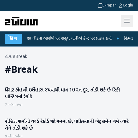
E-Paper
|
Login
C-NET પરીક્ષા લીકના આરોપો પર રાહુલ ગાંધીએ કેન્દ્ર પર પ્રહાર કર્યા
બ્રેકિંગ
●
હિંમતનગરમાં
હોમ
/
#Break
#
Break
વિરાટ કોહલી ઇતિહાસ રચવાથી માત્ર 10 રન દૂર, તોડી શકે છે રિકી
રમતગમત
પોન્ટિંગનો રેકોર્ડ
7 મહિના પહેલા
રોહિત શર્માનો વર્લ્ડ રેકોર્ડ જોખમમાં છે, પાકિસ્તાની બેટ્સમેન ગમે ત્યારે
રમતગમત
તેને તોડી શકે છે
9 મહિના પહેલા