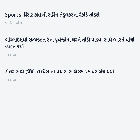
Sports: વિરાટ કોહલી સચિન તેંડુલકરનો રેકોર્ડ તોડશે!
રમતગમત
9 મહિના પહેલા
બાંગ્લાદેશમાં સત્યજીત રેના પૂર્વજોના ઘરને તોડી પાડવા સામે ભારતે વાંધો
રાષ્ટ્રીય
વ્યક્ત કર્યો
1 વર્ષ પહેલા
ડોલર સામે રૂપિયો 70 પૈસાના વધારા સાથે 85.25 પર બંધ થયો
બિઝનેસ
1 વર્ષ પહેલા