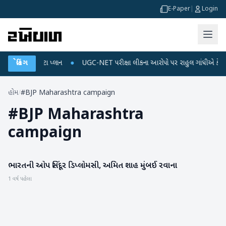
E-Paper
|
Login
ચાર્જ અને ડેટા પ્લાન
બ્રેકિંગ
●
UGC-NET પરીક્ષા લીકના આરોપો પર રાહુલ ગાંધીએ કેન્દ્ર પર પ
હોમ
/
#BJP Maharashtra campaign
#
BJP Maharashtra
campaign
ભારતની ઓપ સિંદૂર ડિપ્લોમસી, અમિત શાહ મુંબઈ રવાના
રાષ્ટ્રીય
1 વર્ષ પહેલા