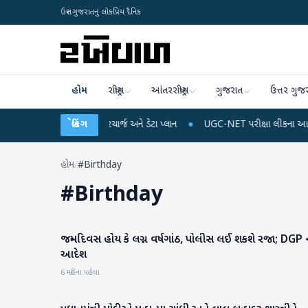
ઉત્તર ગુજરાતનું લોકપ્રિય દૈનિક
હોમ
રાષ્ટ્રીય
આંતરરાષ્ટ્રીય
ગુજરાત
ઉત્તર ગુજ
ઈ શકે છે મોબાઈલ રિચાર્જ અને ડેટા પ્લાન
બ્રેકિંગ
●
UGC-NET પરીક્ષા લીકના આરોપો પર રાહુલ ગા
હોમ
/
#Birthday
#
Birthday
જન્મદિવસ હોય કે લગ્ન વર્ષગાંઠ, પોલીસ લઈ શકશે રજા; DGP 
રાષ્ટ્રીય
આદેશ
6 મહિના પહેલા