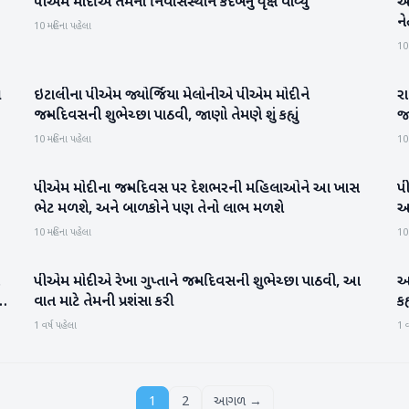
પીએમ મોદીએ તેમના નિવાસસ્થાને કદંબનું વૃક્ષ વાવ્યું
આજ
રાષ્ટ્રીય
ને
10 મહિના પહેલા
10
ી
ઇટાલીના પીએમ જ્યોર્જિયા મેલોનીએ પીએમ મોદીને
ર
રાષ્ટ્રીય
જન્મદિવસની શુભેચ્છા પાઠવી, જાણો તેમણે શું કહ્યું
જા
10 મહિના પહેલા
10
પીએમ મોદીના જન્મદિવસ પર દેશભરની મહિલાઓને આ ખાસ
પ
રાષ્ટ્રીય
ભેટ મળશે, અને બાળકોને પણ તેનો લાભ મળશે
આપ
મ
10 મહિના પહેલા
10
પીએમ મોદીએ રેખા ગુપ્તાને જન્મદિવસની શુભેચ્છા પાઠવી, આ
અખ
રાષ્ટ્રીય
દ
વાત માટે તેમની પ્રશંસા કરી
કહ્
1 વર્ષ પહેલા
1 વ
1
2
આગળ →