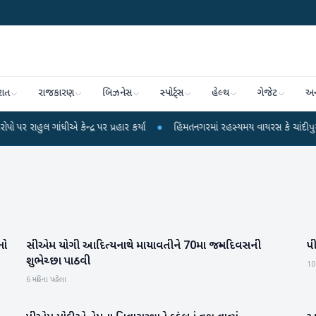
રાત
રાજકારણ
બિઝનેસ
સ્પોર્ટ્સ
હેલ્થ
ગેજેટ
અન
ંધીએ કેન્દ્ર પર પ્રહાર કર્યા
●
હિંમતનગરમાં રહસ્યમય વાયરસ કે ચાંદીપુરા? 6 બાળ
નો
સીએમ યોગી આદિત્યનાથે માયાવતીને 70મા જન્મદિવસની
પ
રાષ્ટ્રીય
શુભેચ્છા પાઠવી
10
6 મહિના પહેલા