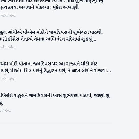
ે ભારતીયો માટે ઉત્‍સવનો દિવસ : મોદીજીને માતૃભૂમિનું
રાષ્ટ્રીય
તૃત્‍વ કરવા ભગવાને મોકલ્‍યા : મુકેશ અંબાણી
 મહિના પહેલા
ાહુલ ગાંધીએ પીએમ મોદીને જન્મદિવસની શુભેચ્છા પાઠવી,
રાષ્ટ્રીય
ણો કોંગ્રેસ નેતાએ તેમના અભિનંદન સંદેશમાં શું કહ્યું...
 મહિના પહેલા
ીએમ મોદી પોતાના જન્મદિવસ પર આ રાજ્યને મોટી ભેટ
રાષ્ટ્રીય
શે, પીએમ મિત્ર પાર્કનું ઉદ્ઘાટન થશે, 3 લાખ લોકોને રોજગાર
ળશે
 મહિના પહેલા
િલેશે રાહુલને જન્મદિવસની ખાસ શુભેચ્છા પાઠવી, જાણો શું
રાષ્ટ્રીય
યું
ર્ષ પહેલા