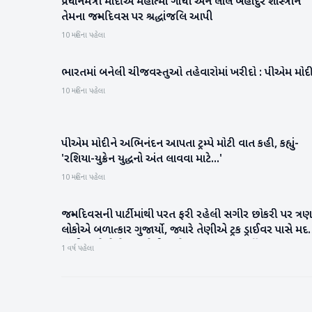
પ્રધાનમંત્રી મોદીએ મહાત્મા ગાંધી અને લાલ બહાદુર શાસ્ત્રીને
રાષ્ટ્રીય
તેમના જન્મદિવસ પર શ્રદ્ધાંજલિ આપી
10 મહિના પહેલા
ભારતમાં બનેલી ચીજવસ્‍તુઓ તહેવારોમાં ખરીદો : પીએમ મોદ
રાષ્ટ્રીય
10 મહિના પહેલા
પીએમ મોદીને અભિનંદન આપતા ટ્રમ્પે મોટી વાત કહી, કહ્યું-
રાષ્ટ્રીય
'રશિયા-યુક્રેન યુદ્ધનો અંત લાવવા માટે...'
10 મહિના પહેલા
જન્મદિવસની પાર્ટીમાંથી પરત ફરી રહેલી સગીર છોકરી પર ત્રણ
રાષ્ટ્રીય
લોકોએ બળાત્કાર ગુજાર્યો, જ્યારે તેણીએ ટ્રક ડ્રાઈવર પાસે મદ
માંગી ત્યારે તેણે પણ તેની સાથે બળાત્કાર ગુજાર્યો
1 વર્ષ પહેલા