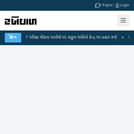
E-Paper
|
Login
UGC-NET પરીક્ષા લીકના આરોપો પર રાહુલ ગાંધીએ કેન્દ્ર પર પ્રહાર કર્યા
બ્રેકિંગ
●
હિંમતનગર