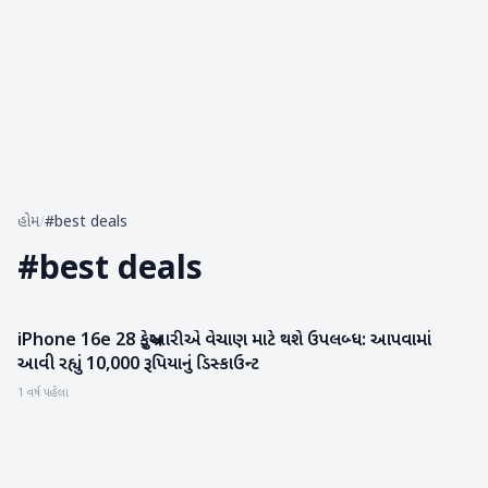
હોમ
/
#best deals
#
best deals
iPhone 16e 28 ફેબ્રુઆરીએ વેચાણ માટે થશે ઉપલબ્ધ: આપવામાં
ગેજેટ
આવી રહ્યું 10,000 રૂપિયાનું ડિસ્કાઉન્ટ
1 વર્ષ પહેલા