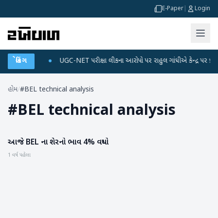
E-Paper
|
Login
ને ડેટા પ્લાન
બ્રેકિંગ
●
UGC-NET પરીક્ષા લીકના આરોપો પર રાહુલ ગાંધીએ કેન્દ્ર પર પ્રહાર કર
હોમ
/
#BEL technical analysis
#
BEL technical analysis
આજે BEL ના શેરનો ભાવ 4% વધ્યો
બિઝનેસ
1 વર્ષ પહેલા