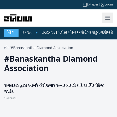
E-Paper
|
Login
ચાર્જ અને ડેટા પ્લાન
બ્રેકિંગ
●
UGC-NET પરીક્ષા લીકના આરોપો પર રાહુલ ગાંધીએ કેન્દ્ર પર પ્
હોમ
/
#Banaskantha Diamond Association
#
Banaskantha Diamond
Association
રાજ્ય સરકાર દ્વારા આખરે બેરોજગાર રત્ન કલાકારો માટે આર્થિક પેકેજ
બનાસકાંઠા
જાહેર
1 વર્ષ પહેલા