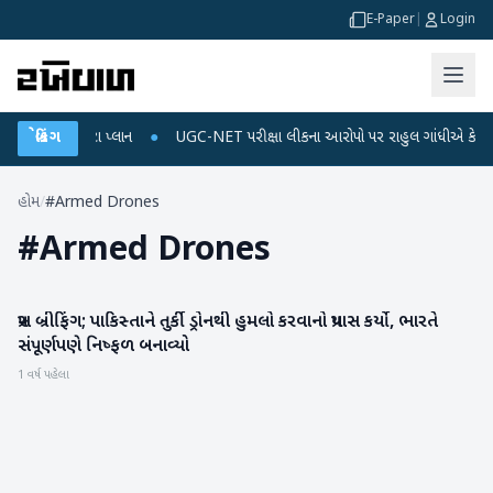
E-Paper
|
Login
ચાર્જ અને ડેટા પ્લાન
બ્રેકિંગ
●
UGC-NET પરીક્ષા લીકના આરોપો પર રાહુલ ગાંધીએ કેન્દ્ર પર પ્
હોમ
/
#Armed Drones
#
Armed Drones
પ્રેસ બ્રીફિંગ; પાકિસ્તાને તુર્કી ડ્રોનથી હુમલો કરવાનો પ્રયાસ કર્યો, ભારતે
રાષ્ટ્રીય
સંપૂર્ણપણે નિષ્ફળ બનાવ્યો
1 વર્ષ પહેલા