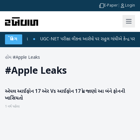
E-Paper
|
Login
અને ડેટા પ્લાન
બ્રેકિંગ
●
UGC-NET પરીક્ષા લીકના આરોપો પર રાહુલ ગાંધીએ કેન્દ્ર પર પ્રહાર ક
હોમ
/
#Apple Leaks
#
Apple Leaks
એપલ આઈફોન 17 એર Vs આઈફોન 17 પ્રો: જાણો આ બંને ફોનની
ગેજેટ
ખાસિયતો
1 વર્ષ પહેલા