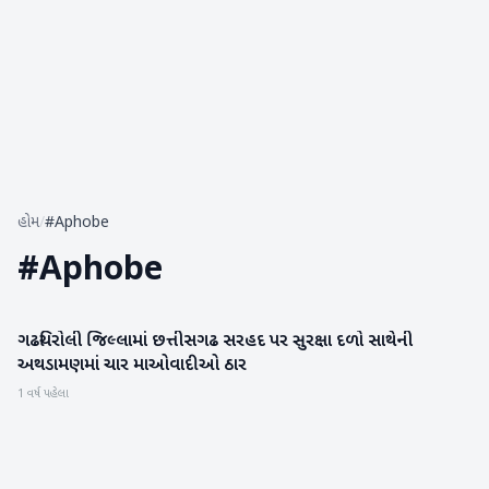
હોમ
/
#Aphobe
#
Aphobe
ગઢચિરોલી જિલ્લામાં છત્તીસગઢ સરહદ પર સુરક્ષા દળો સાથેની
રાષ્ટ્રીય
અથડામણમાં ચાર માઓવાદીઓ ઠાર
1 વર્ષ પહેલા