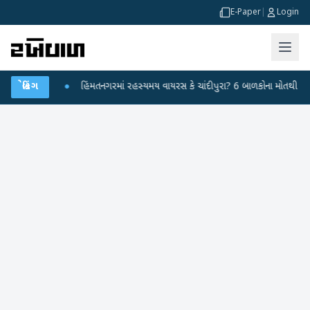
E-Paper
|
Login
રહાર કર્યા
બ્રેકિંગ
●
હિંમતનગરમાં રહસ્યમય વાયરસ કે ચાંદીપુરા? 6 બાળકોના મોતથી ફફડાટ