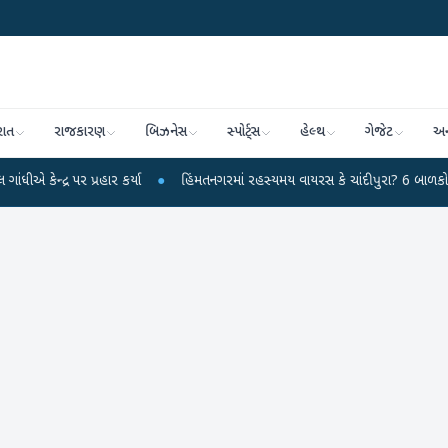
રાત
રાજકારણ
બિઝનેસ
સ્પોર્ટ્સ
હેલ્થ
ગેજેટ
અન
્ર પર પ્રહાર કર્યા
●
હિંમતનગરમાં રહસ્યમય વાયરસ કે ચાંદીપુરા? 6 બાળકોના મોતથ