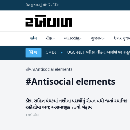
ઉત્તર ગુજરાતનું લોકપ્રિય દૈનિક
હોમ
રાષ્ટ્રીય
આંતરરાષ્ટ્રીય
ગુજરાત
ઉત્તર ગુજ
ોબાઈલ રિચાર્જ અને ડેટા પ્લાન
બ્રેકિંગ
●
UGC-NET પરીક્ષા લીકના આરોપો પર રાહુલ ગાંધીએ કેન્દ
હોમ
/
#Antisocial elements
#
Antisocial elements
ડીસા સહિત પંથકમાં નશીલા પદાર્થોનું સેવન વધી જતાં સ્થાનિક
બનાસકાંઠા
રહીશોમાં ભય; અસમાજીક તત્વો બેફામ
1 વર્ષ પહેલા