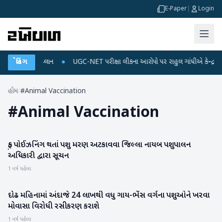
E-Paper
|
Login
્જ અને ડેટા પ્લાન
બ્રેકિંગ
●
UGC-NET પરીક્ષા લીકના આરોપો પર રાહુલ ગાંધીએ કેન્દ્ર પર પ્રહ
હોમ
/
#Animal Vaccination
#
Animal Vaccination
ફૂડ પોઈઝનિંગ થતાં પશુ મરણ અટકાવવા જિલ્લા નાયબ પશુપાલન
બનાસકાંઠા
અધિકારી દ્વારા સૂચન
1 વર્ષ પહેલા
દોઢ મહિનામાં અંદાજે 24 લાખથી વધુ ગાય-ભેંસ વર્ગના પશુઓને ખરવા
બનાસકાંઠા
મોવાસા વિરોધી રસીકરણ કરાશે
1 વર્ષ પહેલા