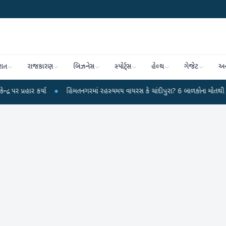
રાત
રાજકારણ
બિઝનેસ
સ્પોર્ટ્સ
હેલ્થ
ગેજેટ
અન
ર કર્યા
●
હિંમતનગરમાં રહસ્યમય વાયરસ કે ચાંદીપુરા? 6 બાળકોના મોતથી ફફડાટ
●