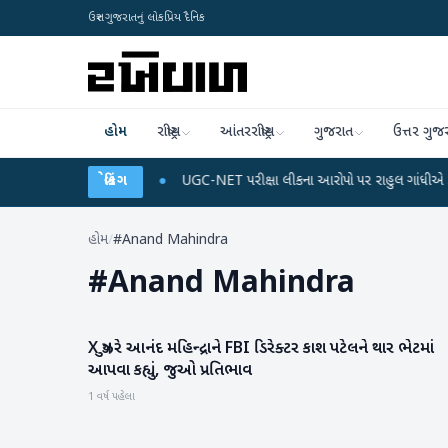
ઉત્તર ગુજરાતનું લોકપ્રિય દૈનિક
હોમ
રાષ્ટ્રીય
આંતરરાષ્ટ્રીય
ગુજરાત
ઉત્તર ગુજ
જ અને ડેટા પ્લાન
●
બ્રેકિંગ
UGC-NET પરીક્ષા લીકના આરોપો પર રાહુલ ગાંધીએ કેન્દ્ર પર પ્રહા
હોમ
/
#Anand Mahindra
#
Anand Mahindra
X યુઝરે આનંદ મહિન્દ્રાને FBI ડિરેક્ટર કાશ પટેલને થાર ભેટમાં
આંતરરાષ્ટ્રીય
આપવા કહ્યું, જુઓ પ્રતિભાવ
1 વર્ષ પહેલા