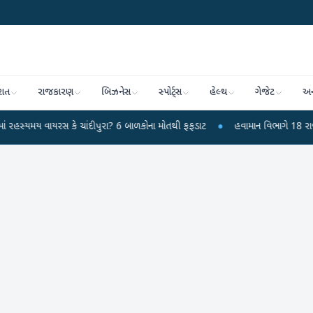
રાત
રાજકારણ
બિઝનેસ
સ્પોર્ટ્સ
હેલ્થ
ગેજેટ
અન
 વાયરસ કે ચાંદીપુરા? 6 બાળકોના મોતથી ફફડાટ
●
હવામાન વિભાગે 18 રાજ્યો માટે ભ