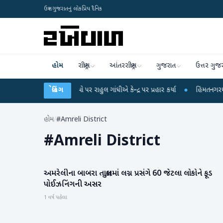
ઉત્તર ગુજરાતનું લોકપ્રિય દૈનિક
હોમ
રાષ્ટ્રીય
આંતરરાષ્ટ્રીય
ગુજરાત
ઉત્તર ગુજ
ક્ષા લીકના આરોપો પર રાહુલ ગાંધીએ કેન્દ્ર પર પ્રહાર કર્યા
બ્રેકિંગ
●
હિંમતનગરમાં રહસ્યમય
હોમ
/
#Amreli District
#
Amreli District
અમરેલીના બાબરા તાલુકામાં લગ્ન પ્રસંગે 60 જેટલા લોકોને ફૂડ
ગુજરાત
પોઈઝનિંગની અસર
1 વર્ષ પહેલા