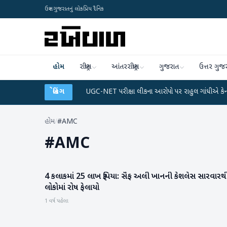
ઉત્તર ગુજરાતનું લોકપ્રિય દૈનિક
હોમ
રાષ્ટ્રીય
આંતરરાષ્ટ્રીય
ગુજરાત
ઉત્તર ગુજ
અને ડેટા પ્લાન
●
બ્રેકિંગ
UGC-NET પરીક્ષા લીકના આરોપો પર રાહુલ ગાંધીએ કેન્દ્ર પર પ્રહાર 
હોમ
/
#AMC
#
AMC
4 કલાકમાં 25 લાખ રૂપિયા: સૈફ અલી ખાનની કેશલેસ સારવારથ
મનોરંજન
લોકોમાં રોષ ફેલાયો
1 વર્ષ પહેલા