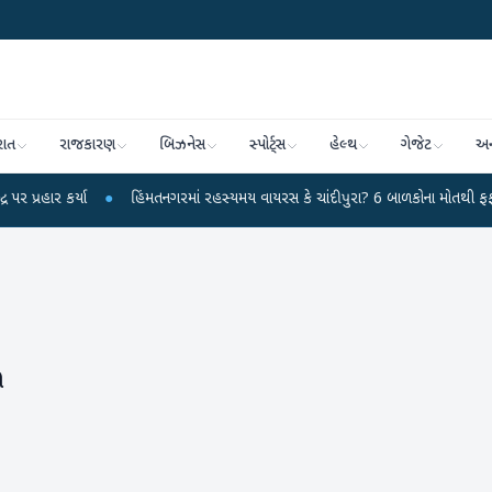
રાત
રાજકારણ
બિઝનેસ
સ્પોર્ટ્સ
હેલ્થ
ગેજેટ
અન
કર્યા
●
હિંમતનગરમાં રહસ્યમય વાયરસ કે ચાંદીપુરા? 6 બાળકોના મોતથી ફફડાટ
●
ી