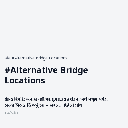
હોમ
/
#Alternative Bridge Locations
#
Alternative Bridge
Locations
ગ્રાઉન્ડ રિપોર્ટ; બનાસ નદી પર રૂ.૨૩.૩૩ કરોડના ખર્ચે મંજૂર થયેલ
બનાસકાંઠા
સબમર્સિબલ બ્રિજનું સ્થાન બદલવા ઉઠેલી માંગ
1 વર્ષ પહેલા