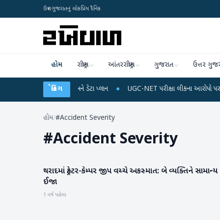
ઉત્તર ગુજરાતનું લોકપ્રિય દૈનિક
હોમ
રાષ્ટ્રીય
આંતરરાષ્ટ્રીય
ગુજરાત
ઉત્તર ગુજ
ે મોબાઈલ રિચાર્જ અને ડેટા પ્લાન
બ્રેકિંગ
●
UGC-NET પરીક્ષા લીકના આરોપો પર રાહુલ ગાંધીએ કે
હોમ
/
#Accident Severity
#
Accident Severity
થરાદમાં ટ્રેક્ટર-કેમ્પર જીપ વચ્ચે અકસ્માત: બે વ્યક્તિને સામાન્ય
બનાસકાંઠા
ઈજા
1 વર્ષ પહેલા