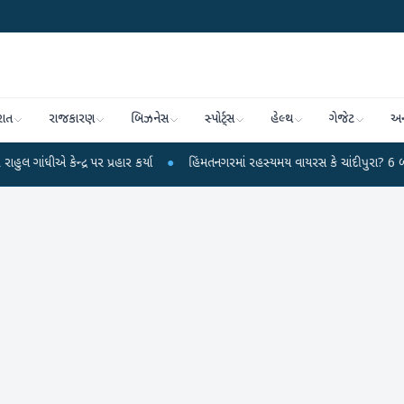
રાત
રાજકારણ
બિઝનેસ
સ્પોર્ટ્સ
હેલ્થ
ગેજેટ
અન
ન્દ્ર પર પ્રહાર કર્યા
●
હિંમતનગરમાં રહસ્યમય વાયરસ કે ચાંદીપુરા? 6 બાળકોના મ