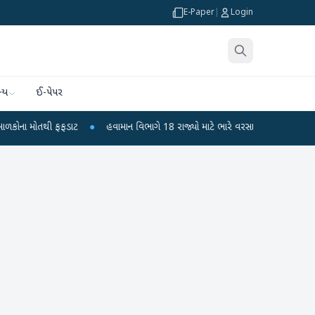
E-Paper
|
Login
્ય
ઈ-પેપર
ોતથી ફફડાટ
●
હવામાન વિભાગે 18 રાજ્યો માટે ભારે વરસાદની ચેતવણી જારી કરી
●