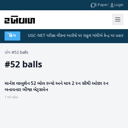
E-Paper
|
Login
ટા પ્લાન
બ્રેકિંગ
●
UGC-NET પરીક્ષા લીકના આરોપો પર રાહુલ ગાંધીએ કેન્દ્ર પર પ્રહાર કર્યા
હોમ
/
#52 balls
#
52 balls
માર્નસ લાબુશેન 52 બોલ રમ્યો અને માત્ર 2 રન સૌથી ઓછા રન
રમતગમત
બનાવનાર બીજા બેટ્સમેન
1 વર્ષ પહેલા