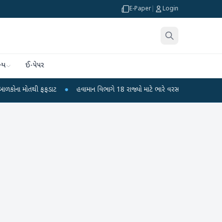
E-Paper
|
Login
્ય
ઈ-પેપર
ોતથી ફફડાટ
●
હવામાન વિભાગે 18 રાજ્યો માટે ભારે વરસાદની ચેતવણી જારી કરી
●