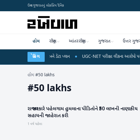
ઉત્તર ગુજરાતનું લોકપ્રિય દૈનિક
હોમ
રાષ્ટ્રીય
આંતરરાષ્ટ્રીય
ગુજરાત
ઉત્તર ગુજ
ે મોબાઈલ રિચાર્જ અને ડેટા પ્લાન
બ્રેકિંગ
●
UGC-NET પરીક્ષા લીકના આરોપો પર રાહુલ ગાંધીએ કે
હોમ
/
#50 lakhs
#
50 lakhs
રાજ્ય સરકારે પહેલગામ હુમલાના પીડિતોને ₹50 લાખની નાણાકીય
રાષ્ટ્રીય
સહાયની જાહેરાત કરી
1 વર્ષ પહેલા