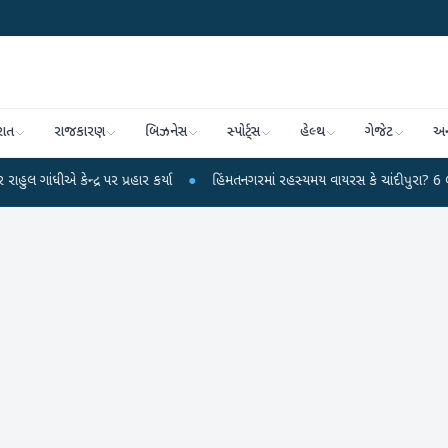
રાત
રાજકારણ
બિઝનેસ
સ્પોર્ટ્સ
હેલ્થ
ગેજેટ
અન
ન્દ્ર પર પ્રહાર કર્યા
●
હિંમતનગરમાં રહસ્યમય વાયરસ કે ચાંદીપુરા? 6 બાળકોના મ