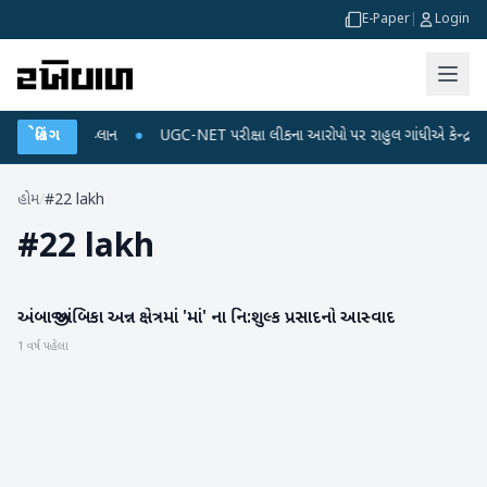
E-Paper
|
Login
્જ અને ડેટા પ્લાન
બ્રેકિંગ
●
UGC-NET પરીક્ષા લીકના આરોપો પર રાહુલ ગાંધીએ કેન્દ્ર પર પ્રહ
હોમ
/
#22 lakh
#
22 lakh
અંબાજી અંબિકા અન્ન ક્ષેત્રમાં 'માં' ના નિ:શુલ્ક પ્રસાદનો આસ્વાદ
બનાસકાંઠા
1 વર્ષ પહેલા