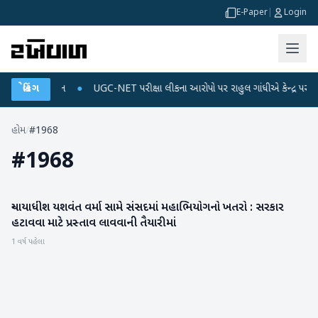
E-Paper
|
Login
અને ડેટા પ્લાન
બ્રેકિંગ
●
UGC-NET પરીક્ષા લીકના આરોપો પર રાહુલ ગાંધીએ કેન્દ્ર પર પ્રહાર 
હોમ
/
#1968
#
1968
ન્યાયાધીશ યશવંત વર્મા સામે સંસદમાં મહાભિયોગનો ખતરો : સરકાર
રાષ્ટ્રીય
હટાવવા માટે પ્રસ્તાવ લાવવાની તૈયારીમાં
1 વર્ષ પહેલા