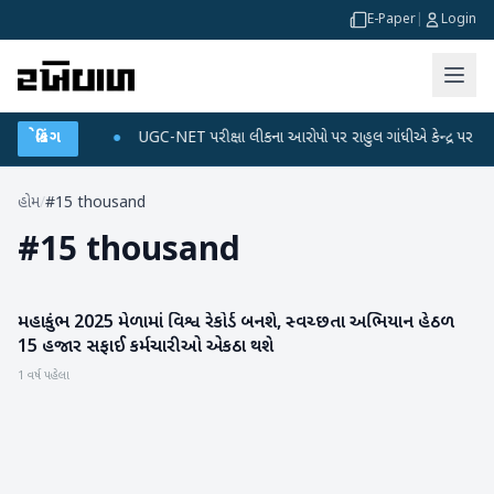
E-Paper
|
Login
ને ડેટા પ્લાન
બ્રેકિંગ
●
UGC-NET પરીક્ષા લીકના આરોપો પર રાહુલ ગાંધીએ કેન્દ્ર પર પ્રહાર ક
હોમ
/
#15 thousand
#
15 thousand
મહાકુંભ 2025 મેળામાં વિશ્વ રેકોર્ડ બનશે, સ્વચ્છતા અભિયાન હેઠળ
મહાકુંભ
15 હજાર સફાઈ કર્મચારીઓ એકઠા થશે
1 વર્ષ પહેલા