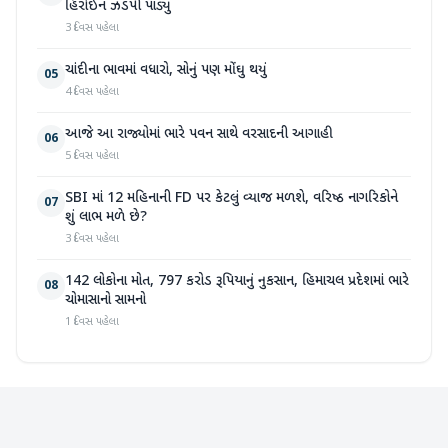
હિરોઈન ઝડપી પાડ્યું
3 દિવસ પહેલા
ચાંદીના ભાવમાં વધારો, સોનું પણ મોંઘુ થયું
05
4 દિવસ પહેલા
આજે આ રાજ્યોમાં ભારે પવન સાથે વરસાદની આગાહી
06
5 દિવસ પહેલા
SBI માં 12 મહિનાની FD પર કેટલું વ્યાજ મળશે, વરિષ્ઠ નાગરિકોને
07
શું લાભ મળે છે?
3 દિવસ પહેલા
142 લોકોના મોત, 797 કરોડ રૂપિયાનું નુકસાન, હિમાચલ પ્રદેશમાં ભારે
08
ચોમાસાનો સામનો
1 દિવસ પહેલા