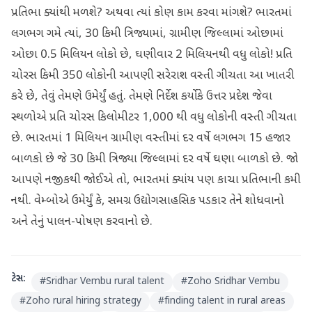
પ્રતિભા ક્યાંથી મળશે? અથવા ત્યાં કોણ કામ કરવા માંગશે? ભારતમાં
લગભગ ગમે ત્યાં, 30 કિમી ત્રિજ્યામાં, ગ્રામીણ જિલ્લામાં ઓછામાં
ઓછા 0.5 મિલિયન લોકો છે, ઘણીવાર 2 મિલિયનથી વધુ લોકો! પ્રતિ
ચોરસ કિમી 350 લોકોની આપણી સરેરાશ વસ્તી ગીચતા આ ખાતરી
કરે છે, તેવું તેમણે ઉમેર્યું હતું. તેમણે નિર્દેશ કર્યો કે ઉત્તર પ્રદેશ જેવા
સ્થળોએ પ્રતિ ચોરસ કિલોમીટર 1,000 થી વધુ લોકોની વસ્તી ગીચતા
છે. ભારતમાં 1 મિલિયન ગ્રામીણ વસ્તીમાં દર વર્ષે લગભગ 15 હજાર
બાળકો છે જે 30 કિમી ત્રિજ્યા જિલ્લામાં દર વર્ષે ઘણા બાળકો છે. જો
આપણે નજીકથી જોઈએ તો, ભારતમાં ક્યાંય પણ કાચા પ્રતિભાની કમી
નથી. વેમ્બોએ ઉમેર્યું કે, સમગ્ર ઉદ્યોગસાહસિક પડકાર તેને શોધવાનો
અને તેનું પાલન-પોષણ કરવાનો છે.
ટેગ્સ:
#
Sridhar Vembu rural talent
#
Zoho Sridhar Vembu
#
Zoho rural hiring strategy
#
finding talent in rural areas