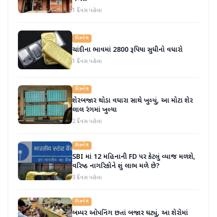
1 દિવસ પહેલા
બિઝનેસ
ચાંદીના ભાવમાં 2800 રૂપિયા સુધીનો વધારો
1 દિવસ પહેલા
બિઝનેસ
શેરબજાર થોડા વધારા સાથે ખુલ્યું, આ મોટા શેર
લાલ રંગમાં ખુલ્યા
2 દિવસ પહેલા
બિઝનેસ
SBI માં 12 મહિનાની FD પર કેટલું વ્યાજ મળશે,
વરિષ્ઠ નાગરિકોને શું લાભ મળે છે?
3 દિવસ પહેલા
બિઝનેસ
બમ્પર ઓપનિંગ છતાં બજાર ઘટ્યું, આ શેરોમાં