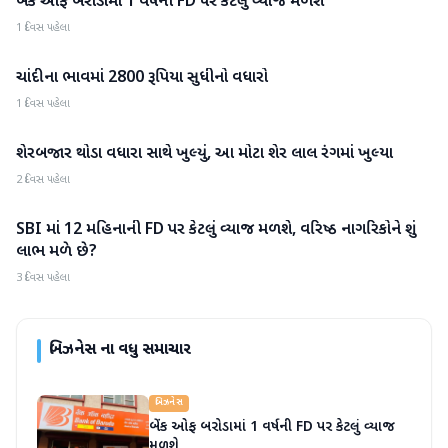
બેંક ઓફ બરોડામાં 1 વર્ષની FD પર કેટલું વ્યાજ મળશે
1 દિવસ પહેલા
ચાંદીના ભાવમાં 2800 રૂપિયા સુધીનો વધારો
બિઝનેસ
1 દિવસ પહેલા
શેરબજાર થોડા વધારા સાથે ખુલ્યું, આ મોટા શેર લાલ રંગમાં ખુલ્યા
બિઝનેસ
2 દિવસ પહેલા
SBI માં 12 મહિનાની FD પર કેટલું વ્યાજ મળશે, વરિષ્ઠ નાગરિકોને શું
બિઝનેસ
લાભ મળે છે?
3 દિવસ પહેલા
બિઝનેસ
ના વધુ સમાચાર
બિઝનેસ
બેંક ઓફ બરોડામાં 1 વર્ષની FD પર કેટલું વ્યાજ
મળશે