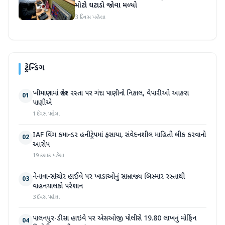
મોટો ઘટાડો જોવા મળ્યો
3 દિવસ પહેલા
ટ્રેન્ડિંગ
ખીમાણામાં જાહેર રસ્તા પર ગંદા પાણીનો નિકાલ, વેપારીઓ આકરા
01
પાણીએ
1 દિવસ પહેલા
IAF વિંગ કમાન્ડર હનીટ્રેપમાં ફસાયા, સંવેદનશીલ માહિતી લીક કરવાનો
02
આરોપ
19 કલાક પહેલા
નેનાવા-સાંચોર હાઈવે પર ખાડાઓનું સામ્રાજ્ય બિસ્માર રસ્તાથી
03
વાહનચાલકો પરેશાન
3 દિવસ પહેલા
પાલનપુર-ડીસા હાઇવે પર એસઓજી પોલીસે 19.80 લાખનું મોર્ફિન
04