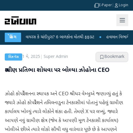
E-Paper
|
Login
સ્યમય વાયરસ કે ચાંદીપુરા? 6 બાળકોના મોતથી ફફડાટ
બ્રેકિંગ
●
હવામાન વિભાગે 18 રાજ્યો 
1 મે, 2025
|
Super Admin
Bookmark
બિઝનેસ
ગ્રામીણ પ્રતિભા શોધવા પર બોલ્યા ઝોહોના CEO
ઝોહો કોર્પોરેશનના સ્થાપક અને CEO શ્રીધર વેમ્બુએ જણાવ્યું હતું કે
જ્યારે ઝોહો કોર્પોરેશને તમિલનાડુના ટેનકાસીમાં પોતાનું પહેલું ગ્રામીણ
કાર્યાલય ખોલ્યું ત્યારે લોકોને શંકા હતી. તેમણે X પર લખ્યું, જ્યારે
આપણે નવું ગ્રામીણ ક્ષેત્ર (જેમ કે આપણી મૂળ ટેનકાસી કાર્યાલય)
ખોલીએ છીએ ત્યારે લોકો સૌથી વધુ વારંવાર પૂછે છે કે આપણને