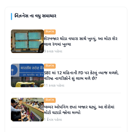
બિઝનેસ
ના વધુ સમાચાર
બિઝનેસ
શેરબજાર થોડા વધારા સાથે ખુલ્યું, આ મોટા શેર
લાલ રંગમાં ખુલ્યા
9 કલાક પહેલા
બિઝનેસ
SBI માં 12 મહિનાની FD પર કેટલું વ્યાજ મળશે,
વરિષ્ઠ નાગરિકોને શું લાભ મળે છે?
11 કલાક પહેલા
બિઝનેસ
બમ્પર ઓપનિંગ છતાં બજાર ઘટ્યું, આ શેરોમાં
મોટો ઘટાડો જોવા મળ્યો
1 દિવસ પહેલા