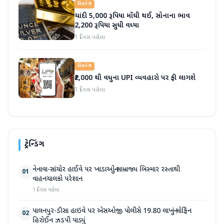
બિઝનેસ
ચાંદી 5,000 રૂપિયા મોંઘી થઈ, સોનાના ભાવ
2,200 રૂપિયા સુધી વધ્યા
1 દિવસ પહેલા
બિઝનેસ
₹2,000 થી વધુના UPI વ્યવહારો પર ફી લાગશે
1 દિવસ પહેલા
ટ્રેન્ડિંગ
નેનાવા-સાંચોર હાઈવે પર ખાડાઓનું સામ્રાજ્ય બિસ્માર રસ્તાથી
01
વાહનચાલકો પરેશાન
1 દિવસ પહેલા
પાલનપુર-ડીસા હાઇવે પર એસઓજી પોલીસે 19.80 લાખનું મોર્ફિન
02
હિરોઈન ઝડપી પાડ્યું