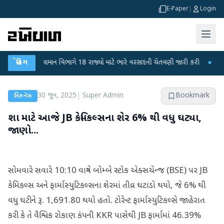
E-Paper
|
Login
●
હવામાન વિભાગે 18 રાજ્યો માટે ભારે વરસાદની ચેતવણી જારી કરી
બ્રેકિંગ
●
સિદ્ધપુરથી
30 જૂન, 2025
|
Super Admin
Bookmark
બિઝનેસ
શા માટે આજે JB કેમિકલ્સના શેર 6% થી વધુ ઘટ્યા,
જાણો...
સોમવારે સવારે 10:10 વાગ્યે બોમ્બે સ્ટોક એક્સચેન્જ (BSE) પર JB
કેમિકલ્સ અને ફાર્માસ્યુટિકલ્સના શેરમાં તીવ્ર ઘટાડો થયો, જે 6% થી
વધુ ઘટીને રૂ. 1,691.80 થયો હતો. ટોરેન્ટ ફાર્માસ્યુટિકલ્સે જાહેરાત
કરી કે તે વૈશ્વિક રોકાણ કંપની KKR પાસેથી JB ફાર્મામાં 46.39%