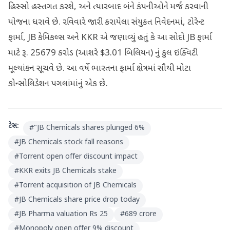
હિસ્સો હસ્તગત કરશે, અને ત્યારબાદ બંને કંપનીઓને મર્જ કરવાની
યોજના ધરાવે છે. રવિવારે જારી કરાયેલા સંયુક્ત નિવેદનમાં, ટોરેન્ટ
ફાર્મા, JB કેમિકલ્સ અને KKR એ જણાવ્યું હતું કે આ સોદો JB ફાર્મા
માટે રૂ. 25679 કરોડ (આશરે $3.01 બિલિયન) નું કુલ ઇક્વિટી
મૂલ્યાંકન સૂચવે છે. આ વર્ષે ભારતના ફાર્મા ક્ષેત્રમાં સૌથી મોટા
કોન્સોલિડેશન પગલાંમાંનું એક છે.
ટેગ્સ:
#
"JB Chemicals shares plunged 6%
#
JB Chemicals stock fall reasons
#
Torrent open offer discount impact
#
KKR exits JB Chemicals stake
#
Torrent acquisition of JB Chemicals
#
JB Chemicals share price drop today
#
JB Pharma valuation Rs 25
#
689 crore
#
Monopoly open offer 9% discount