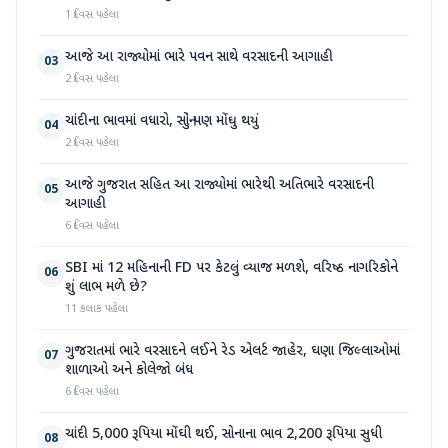
1 દિવસ પહેલા
આજે આ રાજ્યોમાં ભારે પવન સાથે વરસાદની આગાહી
03
2 દિવસ પહેલા
ચાંદીના ભાવમાં વધારો, સોનું પણ મોંઘુ થયું
04
2 દિવસ પહેલા
આજે ગુજરાત સહિત આ રાજ્યોમાં ભારેથી અતિભારે વરસાદની
05
આગાહી
6 દિવસ પહેલા
SBI માં 12 મહિનાની FD પર કેટલું વ્યાજ મળશે, વરિષ્ઠ નાગરિકોને
06
શું લાભ મળે છે?
11 કલાક પહેલા
ગુજરાતમાં ભારે વરસાદને લઈને રેડ એલર્ટ જાહેર, ઘણા જિલ્લાઓમાં
07
શાળાઓ અને કોલેજો બંધ
6 દિવસ પહેલા
ચાંદી 5,000 રૂપિયા મોંઘી થઈ, સોનાના ભાવ 2,200 રૂપિયા સુધી
08