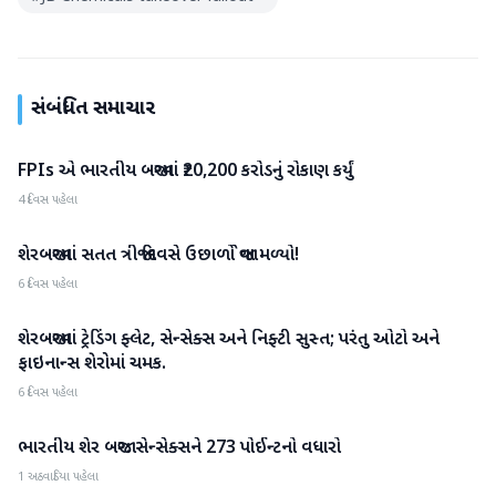
સંબંધિત સમાચાર
FPIs એ ભારતીય બજારમાં ₹20,200 કરોડનું રોકાણ કર્યું
બિઝનેસ
4 દિવસ પહેલા
શેરબજારમાં સતત ત્રીજા દિવસે ઉછાળો જોવા મળ્યો!
બિઝનેસ
6 દિવસ પહેલા
શેરબજારમાં ટ્રેડિંગ ફ્લેટ, સેન્સેક્સ અને નિફ્ટી સુસ્ત; પરંતુ ઓટો અને
બિઝનેસ
ફાઇનાન્સ શેરોમાં ચમક.
6 દિવસ પહેલા
ભારતીય શેર બજાર: સેન્સેક્સને 273 પોઈન્ટનો વધારો
બિઝનેસ
1 અઠવાડિયા પહેલા