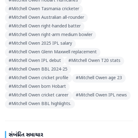
#
Mitchell Owen Hobart Hurricanes
#
Mitchell Owen Tasmania cricketer
#
Mitchell Owen Australian all-rounder
#
Mitchell Owen right-handed batter
#
Mitchell Owen right-arm medium bowler
#
Mitchell Owen 2025 IPL salary
#
Mitchell Owen Glenn Maxwell replacement
#
Mitchell Owen IPL debut
#
Mitchell Owen T20 stats
#
Mitchell Owen BBL 2024-25
#
Mitchell Owen cricket profile
#
Mitchell Owen age 23
#
Mitchell Owen born Hobart
#
Mitchell Owen cricket career
#
Mitchell Owen IPL news
#
Mitchell Owen BBL highlights.
સંબંધિત સમાચાર