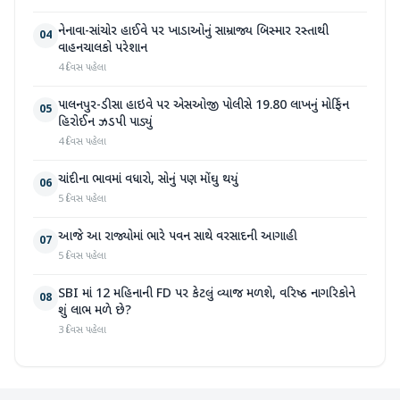
નેનાવા-સાંચોર હાઈવે પર ખાડાઓનું સામ્રાજ્ય બિસ્માર રસ્તાથી
04
વાહનચાલકો પરેશાન
4 દિવસ પહેલા
પાલનપુર-ડીસા હાઇવે પર એસઓજી પોલીસે 19.80 લાખનું મોર્ફિન
05
હિરોઈન ઝડપી પાડ્યું
4 દિવસ પહેલા
ચાંદીના ભાવમાં વધારો, સોનું પણ મોંઘુ થયું
06
5 દિવસ પહેલા
આજે આ રાજ્યોમાં ભારે પવન સાથે વરસાદની આગાહી
07
5 દિવસ પહેલા
SBI માં 12 મહિનાની FD પર કેટલું વ્યાજ મળશે, વરિષ્ઠ નાગરિકોને
08
શું લાભ મળે છે?
3 દિવસ પહેલા