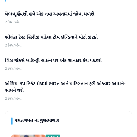
વૈભવ સૂર્યવંશી હવે એક નવા અવતારમાં જોવા મળશે
રમતગમત
2 દિવસ પહેલા
શ્રીલંકા ટેસ્ટ સિરીઝ પહેલા ટીમ ઇન્ડિયાને મોટો ઝટકો
રમતગમત
2 દિવસ પહેલા
વિલ જેક્સે બાઉન્ડ્રી લાઇન પર એક શાનદાર કેચ પકડ્યો
રમતગમત
2 દિવસ પહેલા
એશિયા કપ ક્રિકેટ મેચમાં ભારત અને પાકિસ્તાન ફરી એકવાર આમને-
રમતગમત
સામને થશે
2 દિવસ પહેલા
રમતગમત
ના વધુ સમાચાર