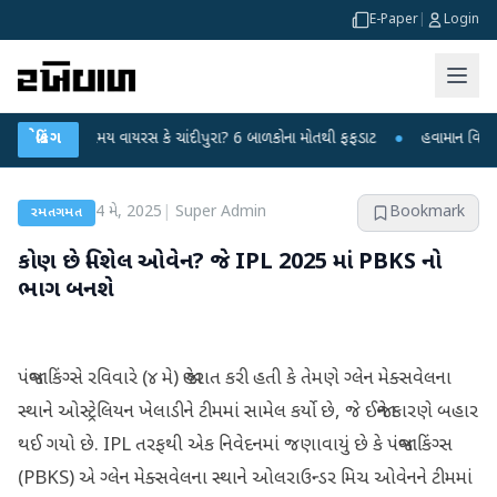
E-Paper
|
Login
ં રહસ્યમય વાયરસ કે ચાંદીપુરા? 6 બાળકોના મોતથી ફફડાટ
બ્રેકિંગ
●
હવામાન વિભાગે 18 રાજ
4 મે, 2025
|
Super Admin
Bookmark
રમતગમત
કોણ છે મિશેલ ઓવેન? જે IPL 2025 માં PBKS નો
ભાગ બનશે
પંજાબ કિંગ્સે રવિવારે (૪ મે) જાહેરાત કરી હતી કે તેમણે ગ્લેન મેક્સવેલના
સ્થાને ઓસ્ટ્રેલિયન ખેલાડીને ટીમમાં સામેલ કર્યો છે, જે ઈજાને કારણે બહાર
થઈ ગયો છે. IPL તરફથી એક નિવેદનમાં જણાવાયું છે કે પંજાબ કિંગ્સ
(PBKS) એ ગ્લેન મેક્સવેલના સ્થાને ઓલરાઉન્ડર મિચ ઓવેનને ટીમમાં