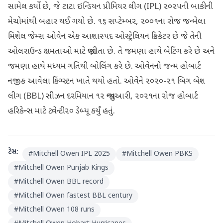
સામેલ કર્યો છે, જે ટાટા ઇન્ડિયન પ્રીમિયર લીગ (IPL) ૨૦૨૫ની બાકીની
મેચોમાંથી બહાર થઈ ગયો છે. ૧૬ સપ્ટેમ્બર, ૨૦૦૧ના રોજ જન્મેલા
મિશેલ જેમ્સ ઓવેન એક આશાસ્પદ ઓસ્ટ્રેલિયન ક્રિકેટર છે જે તેની
ઓલરાઉન્ડ ક્ષમતાઓ માટે જાણીતા છે. તે જમણા હાથે બેટિંગ કરે છે અને
જમણા હાથે મધ્યમ ગતિથી બોલિંગ કરે છે. ઓવેનનો જન્મ હોબાર્ટ
નજીક આવેલા કિંગ્સ્ટન ખાતે થયો હતો. ઓવેને ૨૦૨૦-૨૧ બિગ બેશ
લીગ (BBL) સીઝન દરમિયાન ૧૨ જાન્યુઆરી, ૨૦૨૧ના રોજ હોબાર્ટ
હરિકેન્સ માટે ટ્વેન્ટી૨૦ ડેબ્યૂ કર્યું હતું.
ટેગ્સ:
#
Mitchell Owen IPL 2025
#
Mitchell Owen PBKS
#
Mitchell Owen Punjab Kings
#
Mitchell Owen BBL record
#
Mitchell Owen fastest BBL century
#
Mitchell Owen 108 runs