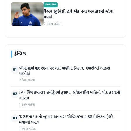
રમતગમત
વૈભવ સૂર્યવંશી હવે એક નવા અવતારમાં જોવા
મળશે
2 દિવસ પહેલા
ટ્રેન્ડિંગ
ખીમાણામાં જાહેર રસ્તા પર ગંદા પાણીનો નિકાલ, વેપારીઓ આકરા
01
પાણીએ
2 દિવસ પહેલા
IAF વિંગ કમાન્ડર હનીટ્રેપમાં ફસાયા, સંવેદનશીલ માહિતી લીક કરવાનો
02
આરોપ
1 દિવસ પહેલા
‘KGF’ના યશનો ખૂંખાર અવતાર! ‘ટોક્સિક’ના 4:38 મિનિટના ટ્રેલરે
03
મચાવ્યો ધમાલ
1 કલાક પહેલા