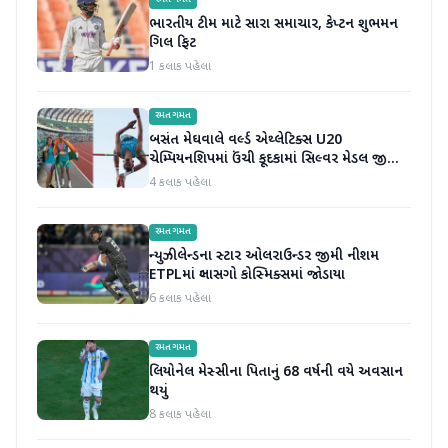
રમતગમત
ભારતીય ટીમ માટે સારા સમાચાર, કેપ્ટન શુભમન
ગિલ ફિટ
1 કલાક પહેલા
રમતગમત
બસંત મેઘવાલે વર્લ્ડ એથ્લેટિક્સ U20
ચેમ્પિયનશિપમાં ઉંચી કૂદકામાં સિલ્વર મેડલ જીતીને
ઇતિહાસ રચ્યો
4 કલાક પહેલા
રમતગમત
ન્યુઝીલેન્ડના સ્ટાર ઓલરાઉન્ડર જીમી નીશમ
ETPLમાં ગ્લાસગો કોસ્મિક્સમાં જોડાયા
6 કલાક પહેલા
રમતગમત
લિયોનેલ મેસ્સીના પિતાનું 68 વર્ષની વયે અવસાન
થયું
8 કલાક પહેલા