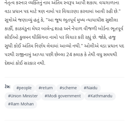
નેતૃત્વ કરનાર વ્યક્તિનું નામ અંતિમ સ્વરૂપ આપી શકાય. વચગાળાના
વડા પ્રધાન પદ માટે ત્રણ નામો પર વિચારણા કરવામાં આવી રહી છે."
સૂત્રોએ જણાવ્યું હતું કે, "આ જૂથ ભૂતપૂર્વ મુખ્ય ન્યાયાધીશ સુશીલા
કાર્કી, કાઠમંડુના મેયર બાલેન્દ્ર શાહ અને નેપાળ વીજળી બોર્ડના ભૂતપૂર્વ
સીઈઓ કુલમન ઘીસિંગના નામો પર વિચાર કરી રહ્યું છે. જોકે, હજુ
સુધી કોઈ અંતિમ નિર્ણય લેવામાં આવ્યો નથી." ઓલીએ વડા પ્રધાન પદ
પરથી રાજીનામું આપ્યા પછી છેલ્લા 24 કલાક કે તેથી વધુ સમયથી
દેશમાં કોઈ સરકાર નથી.
ટેગ્સ:
#
people
#
return
#
scheme
#
Naidu
#
Union Minister
#
Modi government
#
Kathmandu
#
Ram Mohan