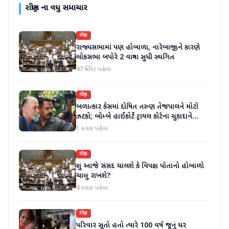
રાષ્ટ્રીય
ના વધુ સમાચાર
રાષ્ટ્રીય
રાજ્યસભામાં પણ હોબાળા, નારેબાજીને કારણે
લોકસભા બપોરે 2 વાગ્યા સુધી સ્થગિત
47 મિનિટ પહેલા
રાષ્ટ્રીય
બળાત્કાર કેસમાં દોષિત તરુણ તેજપાલને મોટો
ઝટકો; બોમ્બે હાઈકોર્ટે ટ્રાયલ કોર્ટના ચુકાદાને
ઉલટાવી દીધો
1 કલાક પહેલા
રાષ્ટ્રીય
શું આજે સંસદ ચાલશે કે વિપક્ષ પોતાનો હોબાળો
ચાલુ રાખશે?
4 કલાક પહેલા
રાષ્ટ્રીય
પરિવાર સૂતો હતો ત્યારે 100 વર્ષ જૂનું ઘર