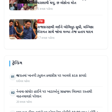
ધરાશાયી થયું, છ લોકોના મોત
5 કલાક પહેલા
રાષ્ટ્રીય
રાજકારણથી લઈને બોલિવૂડ સુધી, મલ્લિકા
શેરાવત સાથે જોવા મળ્યા તેજ પ્રતાપ યાદવ
17 કલાક પહેલા
ટ્રેન્ડિંગ
ગુજરાતમાં ખાનગી ટ્યુશન ક્લાસીસ પર આવશે કડક કાયદો
01
6 દિવસ પહેલા
નેનાવા-સાંચોર હાઈવે પર ખાડાઓનું સામ્રાજ્ય બિસ્માર રસ્તાથી
02
વાહનચાલકો પરેશાન
20 કલાક પહેલા