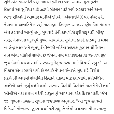
સુનિશ્ચિત કામગીરી પણ કાલથી ફરી શરૂ થશે. અમારા મુસાફરોના
હિતમાં આ સુવિધા માટે ઝડપી સંકલન માટે અમે સરકાર અને અન્ય
એજન્સીઓનો આભાર માનીએ છીએ," એરલાઇને X પર પોસ્ટ કરી.
નેપાળમાં અશાંતિને કારણે કાઠમંડુમાં ત્રિભુવન આંતરરાષ્ટ્રીય વિમાનમથક
બંધ કરવામાં આવ્યું હતું. બુધવારે તેની કામગીરી ફરી શરૂ થઈ. બીજી
તરફ, નેપાળના ભૂતપૂર્વ મુખ્ય ન્યાયાધીશ સુશીલા કાર્કી, કાઠમંડુના મેયર
બાલેન્દ્ર શાહ અને ભૂતપૂર્વ વીજળી બોર્ડના અધ્યક્ષ કુલમન ઘીસિંગના
નામ એવા લોકોમાં શામેલ છે જેમના નામ પર પ્રદર્શનકારી 'જનરલ જી'
જૂથ દેશની વચગાળાની સરકારનું નેતૃત્વ કરવા માટે વિચારી રહ્યું છે. આ
વિકાસ એવા સમયે થયો છે જ્યારે નેપાળ સેનાએ બુધવારે વિરોધ
પ્રદર્શનની આડમાં સંભવિત હિંસાને રોકવા માટે દેશવ્યાપી પ્રતિબંધિત
આદેશો અને કર્ફ્યુ લાદ્યો હતો, સરકાર વિરોધી વિરોધને કારણે કેપી શર્મા
ઓલીએ વડા પ્રધાન પદેથી રાજીનામું આપ્યાના એક દિવસ પછી. 'જેન
જી' જૂથના નજીકના સૂત્રોના જણાવ્યા અનુસાર, "આ જૂથ હાલમાં
વિડિઓ કોન્ફરન્સ દ્વારા ચર્ચા કરી રહ્યું છે જેથી વચગાળાની સરકારનું