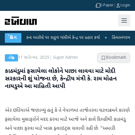
E-Paper
|
Login
ષા લીકના આરોપો પર રાહુલ ગાંધીએ કેન્દ્ર પર પ્રહાર કર્યા
બ્રેકિંગ
●
હિંમતનગરમાં રહસ્યમય 
11 સપ્ટેમ્બર, 2025
|
Super Admin
Bookmark
રાષ્ટ્રીય
કાઠમંડુમાં ફસાયેલા લોકોને પાછા લાવવા માટે મોદી
સરકારની શું યોજના છે, કેન્દ્રીય મંત્રી કે. રામ મોહન
નાયડુએ આ માહિતી આપી
એર ઇન્ડિયાએ જણાવ્યું હતું કે તે નેપાળમાં તાજેતરના ઘટનાક્રમને કારણે
ફસાયેલા મુસાફરોને મદદ કરવા માટે આજે અને કાલે દિલ્હીથી કાઠમંડુ
અને પાછા ફરવા માટે ખાસ ફ્લાઇટ્સ ચલાવી રહી છે. "અમારી