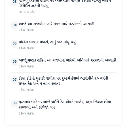
પાલનપુર-ડીસા હાઇવે પર એસઓજી પોલીસે 19.80 લાખનું મોર્ફિન
03
હિરોઈન ઝડપી પાડ્યું
20 કલાક પહેલા
આજે આ રાજ્યોમાં ભારે પવન સાથે વરસાદની આગાહી
04
2 દિવસ પહેલા
ચાંદીના ભાવમાં વધારો, સોનું પણ મોંઘુ થયું
05
1 દિવસ પહેલા
આજે ગુજરાત સહિત આ રાજ્યોમાં ભારેથી અતિભારે વરસાદની આગાહી
06
6 દિવસ પહેલા
ડીસા કોર્ટનો ચુકાદો: સગીરા પર દુષ્કર્મ કેસમાં આરોપીને ૨૦ વર્ષની
07
સખત કેદ અને ૫ લાખ વળતર
6 દિવસ પહેલા
ગુજરાતમાં ભારે વરસાદને લઈને રેડ એલર્ટ જાહેર, ઘણા જિલ્લાઓમાં
08
શાળાઓ અને કોલેજો બંધ
6 દિવસ પહેલા