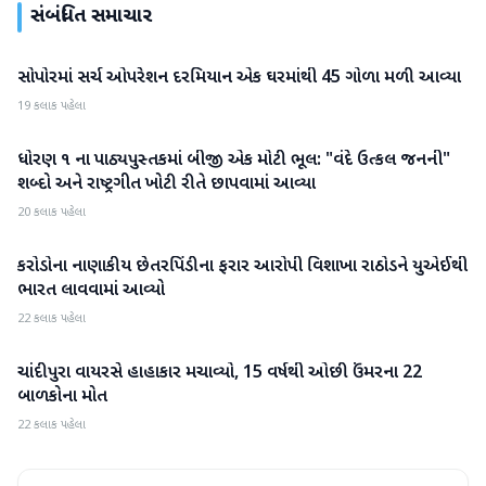
સંબંધિત સમાચાર
સોપોરમાં સર્ચ ઓપરેશન દરમિયાન એક ઘરમાંથી 45 ગોળા મળી આવ્યા
રાષ્ટ્રીય
19 કલાક પહેલા
ધોરણ ૧ ના પાઠ્યપુસ્તકમાં બીજી એક મોટી ભૂલ: "વંદે ઉત્કલ જનની"
રાષ્ટ્રીય
શબ્દો અને રાષ્ટ્રગીત ખોટી રીતે છાપવામાં આવ્યા
20 કલાક પહેલા
કરોડોના નાણાકીય છેતરપિંડીના ફરાર આરોપી વિશાખા રાઠોડને યુએઈથી
રાષ્ટ્રીય
ભારત લાવવામાં આવ્યો
22 કલાક પહેલા
ચાંદીપુરા વાયરસે હાહાકાર મચાવ્યો, 15 વર્ષથી ઓછી ઉંમરના 22
રાષ્ટ્રીય
બાળકોના મોત
22 કલાક પહેલા