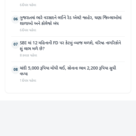
6 દિવસ પહેલા
ગુજરાતમાં ભારે વરસાદને લઈને રેડ એલર્ટ જાહેર, ઘણા જિલ્લાઓમાં
06
શાળાઓ અને કોલેજો બંધ
6 દિવસ પહેલા
SBI માં 12 મહિનાની FD પર કેટલું વ્યાજ મળશે, વરિષ્ઠ નાગરિકોને
07
શું લાભ મળે છે?
8 કલાક પહેલા
ચાંદી 5,000 રૂપિયા મોંઘી થઈ, સોનાના ભાવ 2,200 રૂપિયા સુધી
08
વધ્યા
1 દિવસ પહેલા