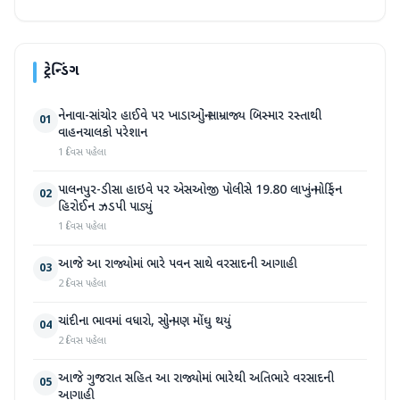
ટ્રેન્ડિંગ
નેનાવા-સાંચોર હાઈવે પર ખાડાઓનું સામ્રાજ્ય બિસ્માર રસ્તાથી
01
વાહનચાલકો પરેશાન
1 દિવસ પહેલા
પાલનપુર-ડીસા હાઇવે પર એસઓજી પોલીસે 19.80 લાખનું મોર્ફિન
02
હિરોઈન ઝડપી પાડ્યું
1 દિવસ પહેલા
આજે આ રાજ્યોમાં ભારે પવન સાથે વરસાદની આગાહી
03
2 દિવસ પહેલા
ચાંદીના ભાવમાં વધારો, સોનું પણ મોંઘુ થયું
04
2 દિવસ પહેલા
આજે ગુજરાત સહિત આ રાજ્યોમાં ભારેથી અતિભારે વરસાદની
05
આગાહી