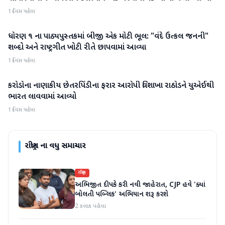
1 દિવસ પહેલા
ધોરણ ૧ ના પાઠ્યપુસ્તકમાં બીજી એક મોટી ભૂલ: "વંદે ઉત્કલ જનની"
રાષ્ટ્રીય
શબ્દો અને રાષ્ટ્રગીત ખોટી રીતે છાપવામાં આવ્યા
1 દિવસ પહેલા
કરોડોના નાણાકીય છેતરપિંડીના ફરાર આરોપી વિશાખા રાઠોડને યુએઈથી
રાષ્ટ્રીય
ભારત લાવવામાં આવ્યો
1 દિવસ પહેલા
રાષ્ટ્રીય
ના વધુ સમાચાર
રાષ્ટ્રીય
અભિજીત દીપકે કરી નવી જાહેરાત, CJP હવે 'ક્યાં
બોલતી પબ્લિક' અભિયાન શરૂ કરશે
2 કલાક પહેલા