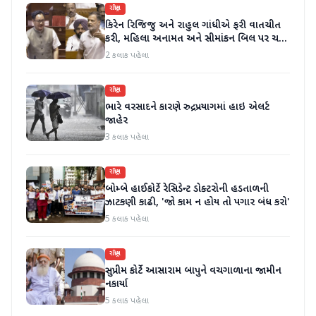
રાષ્ટ્રીય
કિરેન રિજિજુ અને રાહુલ ગાંધીએ ફરી વાતચીત
કરી, મહિલા અનામત અને સીમાંકન બિલ પર ચર્ચા
કરી
2 કલાક પહેલા
રાષ્ટ્રીય
ભારે વરસાદને કારણે રુદ્રપ્રયાગમાં હાઇ એલર્ટ
જાહેર
3 કલાક પહેલા
રાષ્ટ્રીય
બોમ્બે હાઈકોર્ટે રેસિડેન્ટ ડોક્ટરોની હડતાળની
ઝાટકણી કાઢી, 'જો કામ ન હોય તો પગાર બંધ કરો'
5 કલાક પહેલા
રાષ્ટ્રીય
સુપ્રીમ કોર્ટે આસારામ બાપુને વચગાળાના જામીન
નકાર્યા
5 કલાક પહેલા