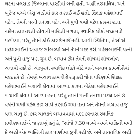
ઘટના વલસાડ જિલ્લાના પારડીમાં બની હતી. અહીં તરમાલિયા અને
ખુટેજ વચ્ચે ભેસુ ખાડીમાં કાર તણાઈ ગઈ હતી. શિક્ષક મહેશભાઈ
પટેલ, તેમની પત્ની તનાશા પટેલ અને પુત્રી યશ્વી પટેલ કારમાં હતા.
નદીમાં કાર તરતી હોવાની માહિતી મળતાં, સ્થાનિક લોકો મદદ માટે
પહોંચ્યા, પરંતુ તેમને કોઈ કાર દેખાઈ નહીં. આવી સ્થિતિમાં, તેઓએ
મહેશભાઈનો અવાજ સાંભળ્યો અને તેમને મદદ કરી. મહેશભાઈની પત્ની
અને પુત્રી હજુ પણ ગુમ છે. બચાવ ટીમ તેમની શોધમાં શોધખોળ
ચલાવી રહી છે. ચંદ્રપુરના સ્થાનિક લોકો મોટે ભાગે બચાવ કામગીરીમાં
મદદ કરે છે. તેમણે બચાવ કામગીરી શરૂ કરી જેના પરિણામે શિક્ષક
મહેશભાઈને બચાવી લેવામાં આવ્યા. કારમાં બેઠેલા મહેશભાઈને
બચાવી લેવામાં આવ્યા હતા, પરંતુ તેમની પત્ની તનાશા પટેલ અને 8
વર્ષની યશ્વી પટેલ કાર સાથે તણાઈ ગયા હતા અને તેમનો બચાવ હજુ
પણ ચાલુ છે. કાર ચાલકને બચાવવામાં મદદ કરનારા સ્થાનિક
પ્રવીણભાઈએ જણાવ્યું હતું કે, "સાંજે 7.30 વાગ્યે અમને માહિતી મળી
કે અહીં એક વ્યક્તિની કાર પાણીમાં ડૂબી રહી છે. અમે તાત્કાલિક અહીં