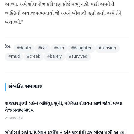
આવ્યા. અમે શોધખોળ કરી પણ કોઈ મળ્યું નહીં. પછી અમને તે
વ્યક્તિનો અવાજ સંભળાયો જે અમને બોલાવી રહ્યો હતો. અમે તેને
બચાવ્યો."
ટેગ્સ:
#
death
#
car
#
rain
#
daughter
#
tension
#
mud
#
creek
#
barely
#
survived
સંબંધિત સમાચાર
રાજકારણથી લઈને બોલિવૂડ સુધી, મલ્લિકા શેરાવત સાથે જોવા મળ્યા
રાષ્ટ્રીય
તેજ પ્રતાપ યાદવ
23 કલાક પહેલા
સોપોરમાં સર્ચ ઓપરેશન દરમિયાન એક ઘરમાંથી 45 ગોળા મળી આવ્યા
રાષ્ટ્રીય