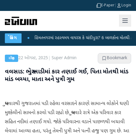
E-Paper
|
Login
કર્યા
બ્રેકિંગ
●
હિંમતનગરમાં રહસ્યમય વાયરસ કે ચાંદીપુરા? 6 બાળકોના મોતથી ફફડાટ
●
22 ઑગસ્ટ, 2025
|
Super Admin
Bookmark
રાષ્ટ્રીય
વલસાડ: ભેસુ ખાડીમાં કાર તણાઈ ગઈ, પિતા મોતથી માંડ
માંડ બચ્યા, માતા અને પુત્રી ગુમ
બુધવારથી ગુજરાતમાં પડી રહેલા વરસાદને કારણે સામાન્ય લોકોને ઘણી
મુશ્કેલીનો સામનો કરવો પડી રહ્યો છે. બુધવારે રાત્રે એક પરિવાર કાર
સહિત નદીમાં તણાઈ ગયો. જોકે પરિવારના વડાને પાછળથી બચાવી
લેવામાં આવ્યા હતા, પરંતુ તેમની પુત્રી અને પત્ની હજુ પણ ગુમ છે. આ