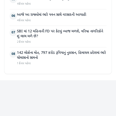
4 દિવસ પહેલા
આજે આ રાજ્યોમાં ભારે પવન સાથે વરસાદની આગાહી
06
4 દિવસ પહેલા
SBI માં 12 મહિનાની FD પર કેટલું વ્યાજ મળશે, વરિષ્ઠ નાગરિકોને
07
શું લાભ મળે છે?
2 દિવસ પહેલા
142 લોકોના મોત, 797 કરોડ રૂપિયાનું નુકસાન, હિમાચલ પ્રદેશમાં ભારે
08
ચોમાસાનો સામનો
1 દિવસ પહેલા