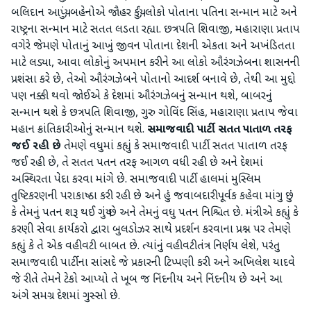
બલિદાન આપ્યું, બહેનોએ જૌહર કર્યું, લોકો પોતાના પતિના સન્માન માટે અને
રાષ્ટ્રના સન્માન માટે સતત લડતા રહ્યા. છત્રપતિ શિવાજી, મહારાણા પ્રતાપ
વગેરે જેમણે પોતાનું આખું જીવન પોતાના દેશની એકતા અને અખંડિતતા
માટે લડ્યા, આવા લોકોનું અપમાન કરીને આ લોકો ઔરંગઝેબના શાસનની
પ્રશંસા કરે છે, તેઓ ઔરંગઝેબને પોતાનો આદર્શ બનાવે છે, તેથી આ મુદ્દો
પણ નક્કી થવો જોઈએ કે દેશમાં ઔરંગઝેબનું સન્માન થશે, બાબરનું
સન્માન થશે કે છત્રપતિ શિવાજી, ગુરુ ગોવિંદ સિંહ, મહારાણા પ્રતાપ જેવા
મહાન ક્રાંતિકારીઓનું સન્માન થશે.
સમાજવાદી પાર્ટી સતત પાતાળ તરફ
જઈ રહી છે
તેમણે વધુમાં કહ્યું કે સમાજવાદી પાર્ટી સતત પાતાળ તરફ
જઈ રહી છે, તે સતત પતન તરફ આગળ વધી રહી છે અને દેશમાં
અસ્થિરતા પેદા કરવા માંગે છે. સમાજવાદી પાર્ટી હાલમાં મુસ્લિમ
તુષ્ટિકરણની પરાકાષ્ઠા કરી રહી છે અને હું જવાબદારીપૂર્વક કહેવા માંગુ છું
કે તેમનું પતન શરૂ થઈ ગયું છે અને તેમનું વધુ પતન નિશ્ચિત છે. મંત્રીએ કહ્યું કે
કરણી સેવા કાર્યકરો દ્વારા બુલડોઝર સાથે પ્રદર્શન કરવાના પ્રશ્ન પર તેમણે
કહ્યું કે તે એક વહીવટી બાબત છે. ત્યાંનું વહીવટીતંત્ર નિર્ણય લેશે, પરંતુ
સમાજવાદી પાર્ટીના સાંસદે જે પ્રકારની ટિપ્પણી કરી અને અખિલેશ યાદવે
જે રીતે તેમને ટેકો આપ્યો તે ખૂબ જ નિંદનીય અને નિંદનીય છે અને આ
અંગે સમગ્ર દેશમાં ગુસ્સો છે.