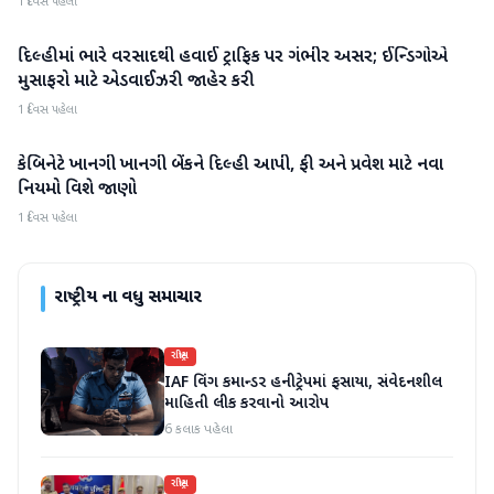
1 દિવસ પહેલા
દિલ્હીમાં ભારે વરસાદથી હવાઈ ટ્રાફિક પર ગંભીર અસર; ઈન્ડિગોએ
રાષ્ટ્રીય
મુસાફરો માટે એડવાઈઝરી જાહેર કરી
1 દિવસ પહેલા
કેબિનેટે ખાનગી ખાનગી બેંકને દિલ્હી આપી, ફી અને પ્રવેશ માટે નવા
રાષ્ટ્રીય
નિયમો વિશે જાણો
1 દિવસ પહેલા
રાષ્ટ્રીય
ના વધુ સમાચાર
રાષ્ટ્રીય
IAF વિંગ કમાન્ડર હનીટ્રેપમાં ફસાયા, સંવેદનશીલ
માહિતી લીક કરવાનો આરોપ
6 કલાક પહેલા
રાષ્ટ્રીય