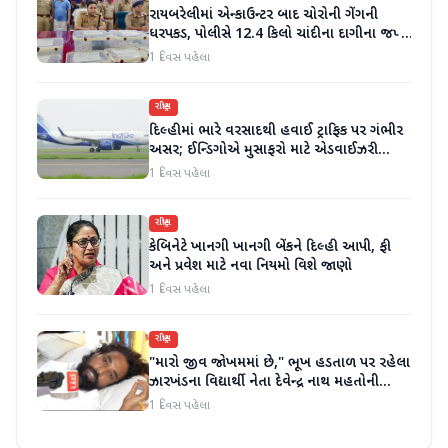
રાયબરેલીમાં એન્કાઉન્ટર બાદ ચોરોની ગેંગની
ધરપકડ, પોલીસે 12.4 કિલો ચાંદીના દાગીના જપ્ત
કર્યા
1 દિવસ પહેલા
રાષ્ટ્રીય
દિલ્હીમાં ભારે વરસાદથી હવાઈ ટ્રાફિક પર ગંભીર
અસર; ઈન્ડિગોએ મુસાફરો માટે એડવાઈઝરી
જાહેર કરી
1 દિવસ પહેલા
રાષ્ટ્રીય
કેબિનેટે ખાનગી ખાનગી બેંકને દિલ્હી આપી, ફી
અને પ્રવેશ માટે નવા નિયમો વિશે જાણો
1 દિવસ પહેલા
રાષ્ટ્રીય
"મારો જીવ જોખમમાં છે," ભૂખ હડતાળ પર રહેલા
ઝારખંડના વિદ્યાર્થી નેતા દેવેન્દ્ર નાથ મહતોની
તબિયત ખરાબ
1 દિવસ પહેલા