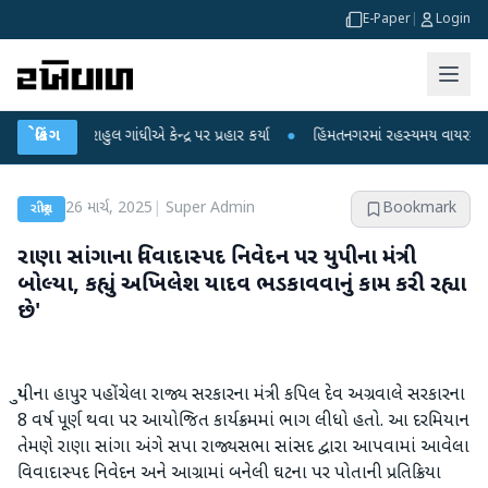
E-Paper
|
Login
રાહુલ ગાંધીએ કેન્દ્ર પર પ્રહાર કર્યા
બ્રેકિંગ
●
હિંમતનગરમાં રહસ્યમય વાયરસ કે ચાંદીપુરા
26 માર્ચ, 2025
|
Super Admin
Bookmark
રાષ્ટ્રીય
રાણા સાંગાના વિવાદાસ્પદ નિવેદન પર યુપીના મંત્રી
બોલ્યા, કહ્યું અખિલેશ યાદવ ભડકાવવાનું કામ કરી રહ્યા
છે'
યુપીના હાપુર પહોંચેલા રાજ્ય સરકારના મંત્રી કપિલ દેવ અગ્રવાલે સરકારના
8 વર્ષ પૂર્ણ થવા પર આયોજિત કાર્યક્રમમાં ભાગ લીધો હતો. આ દરમિયાન
તેમણે રાણા સાંગા અંગે સપા રાજ્યસભા સાંસદ દ્વારા આપવામાં આવેલા
વિવાદાસ્પદ નિવેદન અને આગ્રામાં બનેલી ઘટના પર પોતાની પ્રતિક્રિયા