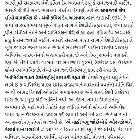
આપી. યુપી સરકારના મંત્રી કપિલ દેવ અગ્રવાલે કહ્યું કે સમાજવાદી પાર્ટીના
સાંસદે જે રીતે સમગ્ર સંસદમાં નિંદનીય ટિપ્પણી કરી છે.
સમાજમાં રોષ
હોવો સ્વાભાવિક છે - મંત્રી કપિલ દેવ અગ્રવાલ
તમને જણાવી દઈએ કે
સપા સાંસદ રામલાલ સુમને રાણા સાંગાને દેશદ્રોહી કહ્યા હતા, જેના કારણે
યુપીના મંત્રીએ તેમને અને અખિલેશને ઘેરી લીધા હતા. કપિલ દેવ અગ્રવાલે
કહ્યું કે સમાજવાદી પાર્ટીના સાંસદે સંસદમાં રાણા સાંગાને દેશદ્રોહી કહ્યા તે
ખૂબ જ શરમજનક બાબત છે અને સમાજવાદી પાર્ટીના રાષ્ટ્રીય અધ્યક્ષ
અખિલેશ યાદવ તેમનો બચાવ કરી રહ્યા છે અને તેમનું સમર્થન પણ કરી
રહ્યા છે, તેથી આવી બાબતો પર સમાજમાં ગુસ્સો, ઉશ્કેરાટ અને ઉશ્કેરાટ
હોવો સ્વાભાવિક છે. તેઓ સમાજને ઉશ્કેરવાનું કામ કરી રહ્યા છે.
'અખિલેશ યાદવ ઉશ્કેરણીનું કામ કરી રહ્યા છે'
તેમણે વધુમાં કહ્યું કે મને
લાગે છે કે અખિલેશ યાદવ સમગ્ર રાજ્ય અને ભારતમાં પ્રવર્તતી શાંતિ વિશે
આવી અભદ્ર ટિપ્પણીઓ કરીને સમગ્ર સમાજ અને સમગ્ર દેશને ઉશ્કેરવા
માંગે છે. આ મુદ્દો કોઈ જાતિનો નથી, આ દેશના તમામ દેશભક્તોનું
અપમાન છે, પછી ભલે તે કોઈ પણ જાતિ કે વર્ગનો હોય. તો અખિલેશ
યાદવ આને ઉશ્કેરવાનો પ્રયાસ કરી રહ્યા છે અને મને લાગે છે કે લોકોનો
આ ગુસ્સો સંપૂર્ણપણે વાજબી છે.
'એ નક્કી થવું જોઈએ કે ઔરંગઝેબને
દેશમાં માન મળશે કે...'
આગળ બોલતા તેમણે કહ્યું કે જે લોકોએ દેશ માટે
બલિદાન આપ્યું, વીરતા દર્શાવી, સખત મહેનત કરી, પોતાના પરિવારોનું