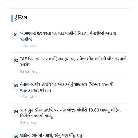
ટ્રેન્ડિંગ
ખીમાણામાં જાહેર રસ્તા પર ગંદા પાણીનો નિકાલ, વેપારીઓ આકરા
01
પાણીએ
1 દિવસ પહેલા
IAF વિંગ કમાન્ડર હનીટ્રેપમાં ફસાયા, સંવેદનશીલ માહિતી લીક કરવાનો
02
આરોપ
6 કલાક પહેલા
નેનાવા-સાંચોર હાઈવે પર ખાડાઓનું સામ્રાજ્ય બિસ્માર રસ્તાથી
03
વાહનચાલકો પરેશાન
3 દિવસ પહેલા
પાલનપુર-ડીસા હાઇવે પર એસઓજી પોલીસે 19.80 લાખનું મોર્ફિન
04
હિરોઈન ઝડપી પાડ્યું
3 દિવસ પહેલા
ચાંદીના ભાવમાં વધારો, સોનું પણ મોંઘુ થયું
05