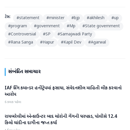
ટેગ્સ:
#
statement
#
minister
#
bjp
#
akhilesh
#
up
#
program
#
government
#
Mp
#
State government
#
Controversial
#
SP
#
Samajwadi Party
#
Rana Sanga
#
Hapur
#
Kapil Dev
#
Agarwal
સંબંધિત સમાચાર
IAF વિંગ કમાન્ડર હનીટ્રેપમાં ફસાયા, સંવેદનશીલ માહિતી લીક કરવાનો
રાષ્ટ્રીય
આરોપ
6 કલાક પહેલા
રાયબરેલીમાં એન્કાઉન્ટર બાદ ચોરોની ગેંગની ધરપકડ, પોલીસે 12.4
રાષ્ટ્રીય
કિલો ચાંદીના દાગીના જપ્ત કર્યા