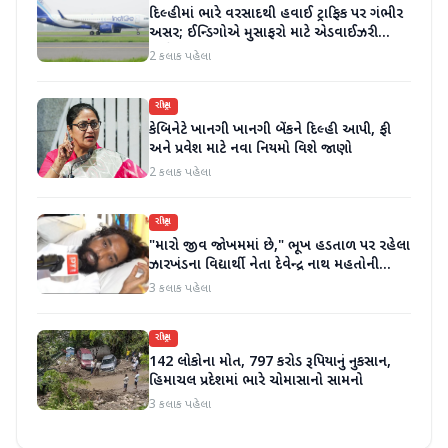
દિલ્હીમાં ભારે વરસાદથી હવાઈ ટ્રાફિક પર ગંભીર
અસર; ઈન્ડિગોએ મુસાફરો માટે એડવાઈઝરી
જાહેર કરી
2 કલાક પહેલા
રાષ્ટ્રીય
કેબિનેટે ખાનગી ખાનગી બેંકને દિલ્હી આપી, ફી
અને પ્રવેશ માટે નવા નિયમો વિશે જાણો
2 કલાક પહેલા
રાષ્ટ્રીય
"મારો જીવ જોખમમાં છે," ભૂખ હડતાળ પર રહેલા
ઝારખંડના વિદ્યાર્થી નેતા દેવેન્દ્ર નાથ મહતોની
તબિયત ખરાબ
3 કલાક પહેલા
રાષ્ટ્રીય
142 લોકોના મોત, 797 કરોડ રૂપિયાનું નુકસાન,
હિમાચલ પ્રદેશમાં ભારે ચોમાસાનો સામનો
3 કલાક પહેલા