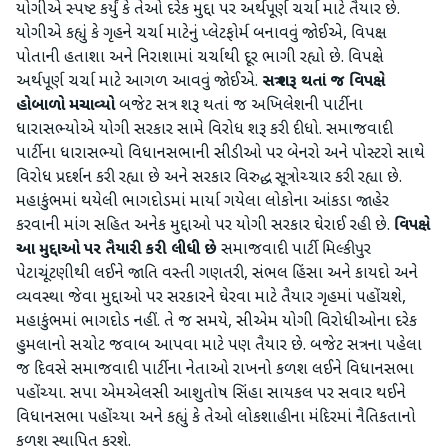
યોગીએ સ્પષ્ટ કર્યું કે તેઓ દરેક મુદ્દા પર અર્થપૂર્ણ ચર્ચા માટે તૈયાર છે.
યોગીએ કહ્યું કે ગૃહને ચર્ચા માટેનું પ્લેટફોર્મ બનાવવું જોઈએ, વિપક્ષ
પોતાની હતાશા અને નિરાશામાં ચર્ચાથી દૂર ભાગી રહ્યો છે. વિપક્ષે
અર્થપૂર્ણ ચર્ચા માટે આગળ આવવું જોઈએ.
સત્ર શરૂ થતાં જ વિપક્ષે
હોબાળો મચાવ્યો
બજેટ સત્ર શરૂ થતાં જ અખિલેશની પાર્ટીના
ધારાસભ્યોએ યોગી સરકાર સામે વિરોધ શરૂ કરી દીધો. સમાજવાદી
પાર્ટીના ધારાસભ્યો વિધાનસભાની સીડીઓ પર બેનરો અને પોસ્ટરો સાથે
વિરોધ પ્રદર્શન કરી રહ્યા છે અને સરકાર વિરુદ્ધ સૂત્રોચ્ચાર કરી રહ્યા છે.
મહાકુંભમાં થયેલી ભાગદોડમાં માર્યા ગયેલા લોકોના આંકડા જાહેર
કરવાની માંગ સહિત અનેક મુદ્દાઓ પર યોગી સરકાર ઘેરાઈ રહી છે.
વિપક્ષે
આ મુદ્દાઓ પર તૈયારી કરી લીધી છે
સમાજવાદી પાર્ટી મિલ્કીપુર
પેટાચૂંટણીથી લઈને જાતિ વસ્તી ગણતરી, સંભલ હિંસા અને કાયદો અને
વ્યવસ્થા જેવા મુદ્દાઓ પર સરકારને ઘેરવા માટે તૈયાર ગૃહમાં પહોંચશે,
મહાકુંભમાં ભાગદોડ નહીં. તે જ સમયે, સીએમ યોગી વિરોધીઓના દરેક
હુમલાનો સચોટ જવાબ આપવા માટે પણ તૈયાર છે. બજેટ સત્રના પહેલા
જ દિવસે સમાજવાદી પાર્ટીના નેતાઓ રાખનો કળશ લઈને વિધાનસભા
પહોંચ્યા. સપા એમએલસી આશુતોષ સિંહા સાયકલ પર સવાર થઈને
વિધાનસભા પહોંચ્યા અને કહ્યું કે તેઓ લોકશાહીના મંદિરમાં નૈતિકતાનો
કળશ સ્થાપિત કરશે.