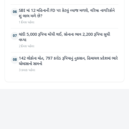
SBI માં 12 મહિનાની FD પર કેટલું વ્યાજ મળશે, વરિષ્ઠ નાગરિકોને
06
શું લાભ મળે છે?
1 દિવસ પહેલા
ચાંદી 5,000 રૂપિયા મોંઘી થઈ, સોનાના ભાવ 2,200 રૂપિયા સુધી
07
વધ્યા
2 દિવસ પહેલા
142 લોકોના મોત, 797 કરોડ રૂપિયાનું નુકસાન, હિમાચલ પ્રદેશમાં ભારે
08
ચોમાસાનો સામનો
3 કલાક પહેલા