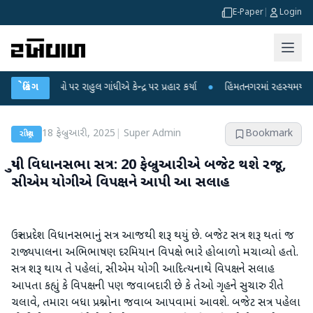
E-Paper
|
Login
પો પર રાહુલ ગાંધીએ કેન્દ્ર પર પ્રહાર કર્યા
બ્રેકિંગ
●
હિંમતનગરમાં રહસ્યમય વાયરસ કે ચાં
18 ફેબ્રુઆરી, 2025
|
Super Admin
Bookmark
રાષ્ટ્રીય
યુપી વિધાનસભા સત્ર: 20 ફેબ્રુઆરીએ બજેટ થશે રજૂ,
સીએમ યોગીએ વિપક્ષને આપી આ સલાહ
ઉત્તર પ્રદેશ વિધાનસભાનું સત્ર આજથી શરૂ થયું છે. બજેટ સત્ર શરૂ થતાં જ
રાજ્યપાલના અભિભાષણ દરમિયાન વિપક્ષે ભારે હોબાળો મચાવ્યો હતો.
સત્ર શરૂ થાય તે પહેલાં, સીએમ યોગી આદિત્યનાથે વિપક્ષને સલાહ
આપતા કહ્યું કે વિપક્ષની પણ જવાબદારી છે કે તેઓ ગૃહને સુચારુ રીતે
ચલાવે, તમારા બધા પ્રશ્નોના જવાબ આપવામાં આવશે. બજેટ સત્ર પહેલા