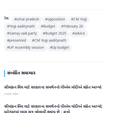
ટેગ્સ:
#
uttar pradesh
#
opposition
#
CM Yogi
#
Yogi aaditynath
#
Budget
#
February 20
#
Samaj vadi party
#
Budget 2025
#
advice
#
presented
#
CM Yogi aaditynath
#
UP Assembly session
#
Up budget
સંબંધિત સમાચાર
સીમાંકન બિલ માટે સરકારના સમર્થનનો પીએમ મોદીએ સંકેત આપ્યો
રાષ્ટ્રીય
5 કલાક પહેલા
સીમાંકન બિલ માટે સરકારના સમર્થનનો પીએમ મોદીએ સંકેત આપ્યો;
રાષ્ટ્રીય
ઓગસ્ટમાં ખાસ સત્ર બોલાવી શકાય છે - સૂત્રો