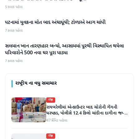
5 કલાક પહેલા
પટનામાં યુવકના મોત બાદ અંધાધૂંધી; ટોળાએ આગ ચાંપી
રાષ્ટ્રીય
7 કલાક પહેલા
સલમાન ખાન તારણહાર બન્યો, આસામમાં પૂરથી વિસ્થાપિત થયેલા
રાષ્ટ્રીય
પરિવારોને 500 નવા ઘર પૂરા પાડ્યા
7 કલાક પહેલા
રાષ્ટ્રીય
ના વધુ સમાચાર
રાષ્ટ્રીય
રાયબરેલીમાં એન્કાઉન્ટર બાદ ચોરોની ગેંગની
ધરપકડ, પોલીસે 12.4 કિલો ચાંદીના દાગીના જપ્ત
કર્યા
47 મિનિટ પહેલા
રાષ્ટ્રીય