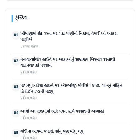
ટ્રેન્ડિંગ
ખીમાણામાં જાહેર રસ્તા પર ગંદા પાણીનો નિકાલ, વેપારીઓ આકરા
01
પાણીએ
3 કલાક પહેલા
નેનાવા-સાંચોર હાઈવે પર ખાડાઓનું સામ્રાજ્ય બિસ્માર રસ્તાથી
02
વાહનચાલકો પરેશાન
2 દિવસ પહેલા
પાલનપુર-ડીસા હાઇવે પર એસઓજી પોલીસે 19.80 લાખનું મોર્ફિન
03
હિરોઈન ઝડપી પાડ્યું
2 દિવસ પહેલા
આજે આ રાજ્યોમાં ભારે પવન સાથે વરસાદની આગાહી
04
3 દિવસ પહેલા
ચાંદીના ભાવમાં વધારો, સોનું પણ મોંઘુ થયું
05
3 દિવસ પહેલા