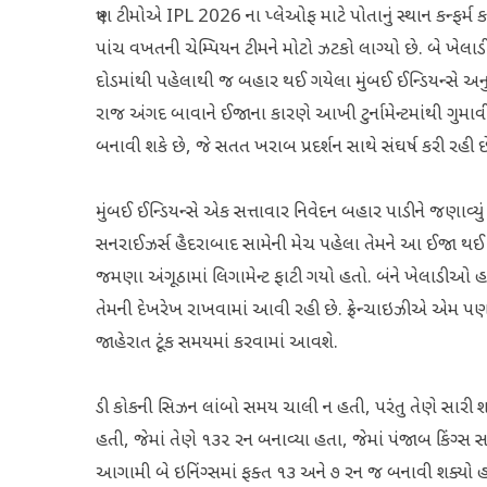
ત્રણ ટીમોએ IPL 2026 ના પ્લેઓફ માટે પોતાનું સ્થાન કન્ફર્મ 
પાંચ વખતની ચેમ્પિયન ટીમને મોટો ઝટકો લાગ્યો છે. બે ખ
દોડમાંથી પહેલાથી જ બહાર થઈ ગયેલા મુંબઈ ઈન્ડિયન્સે અનુ
રાજ અંગદ બાવાને ઈજાના કારણે આખી ટુર્નામેન્ટમાંથી ગુમાવ
બનાવી શકે છે, જે સતત ખરાબ પ્રદર્શન સાથે સંઘર્ષ કરી રહી છ
મુંબઈ ઈન્ડિયન્સે એક સત્તાવાર નિવેદન બહાર પાડીને જણાવ્યું હ
સનરાઈઝર્સ હૈદરાબાદ સામેની મેચ પહેલા તેમને આ ઈજા થઈ 
જમણા અંગૂઠામાં લિગામેન્ટ ફાટી ગયો હતો. બંને ખેલાડીઓ હાલમ
તેમની દેખરેખ રાખવામાં આવી રહી છે. ફ્રેન્ચાઇઝીએ એમ પણ જ
જાહેરાત ટૂંક સમયમાં કરવામાં આવશે.
ડી કોકની સિઝન લાંબો સમય ચાલી ન હતી, પરંતુ તેણે સારી શર
હતી, જેમાં તેણે ૧૩૨ રન બનાવ્યા હતા, જેમાં પંજાબ કિંગ્સ
આગામી બે ઇનિંગ્સમાં ફક્ત ૧૩ અને ૭ રન જ બનાવી શક્યો 