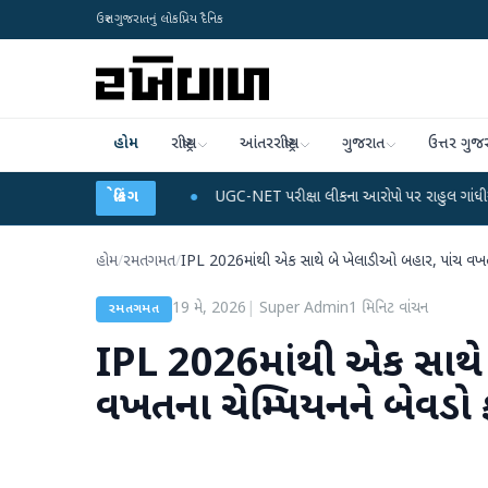
ઉત્તર ગુજરાતનું લોકપ્રિય દૈનિક
હોમ
રાષ્ટ્રીય
આંતરરાષ્ટ્રીય
ગુજરાત
ઉત્તર ગુજ
અને ડેટા પ્લાન
●
બ્રેકિંગ
UGC-NET પરીક્ષા લીકના આરોપો પર રાહુલ ગાંધીએ કેન્દ્ર પર પ્રહાર 
હોમ
/
રમતગમત
/
IPL 2026માંથી એક સાથે બે ખેલાડીઓ બહાર, પાંચ વખતન
19 મે, 2026
|
Super Admin
1
મિનિટ વાંચન
રમતગમત
IPL 2026માંથી એક સાથે 
વખતના ચેમ્પિયનને બેવડો 