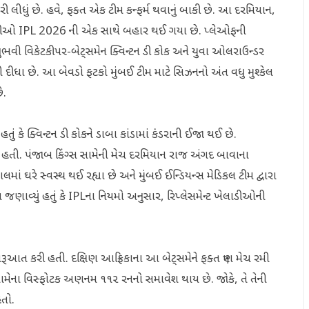
કરી લીધું છે. હવે, ફક્ત એક ટીમ કન્ફર્મ થવાનું બાકી છે. આ દરમિયાન,
ેલાડીઓ IPL 2026 ની એક સાથે બહાર થઈ ગયા છે. પ્લેઓફની
ભવી વિકેટકીપર-બેટ્સમેન ક્વિન્ટન ડી કોક અને યુવા ઓલરાઉન્ડર
ી દીધા છે. આ બેવડો ફટકો મુંબઈ ટીમ માટે સિઝનનો અંત વધુ મુશ્કેલ
ે.
તું કે ક્વિન્ટન ડી કોકને ડાબા કાંડામાં કંડરાની ઈજા થઈ છે.
હતી. પંજાબ કિંગ્સ સામેની મેચ દરમિયાન રાજ અંગદ બાવાના
ાં ઘરે સ્વસ્થ થઈ રહ્યા છે અને મુંબઈ ઈન્ડિયન્સ મેડિકલ ટીમ દ્વારા
ણાવ્યું હતું કે IPLના નિયમો અનુસાર, રિપ્લેસમેન્ટ ખેલાડીઓની
ૂઆત કરી હતી. દક્ષિણ આફ્રિકાના આ બેટ્સમેને ફક્ત ત્રણ મેચ રમી
 સામેના વિસ્ફોટક અણનમ ૧૧૨ રનનો સમાવેશ થાય છે. જોકે, તે તેની
હતો.