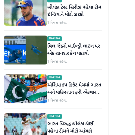
શ્રીલંકા ટેસ્ટ સિરીઝ પહેલા ટીમ
ઇન્ડિયાને મોટો ઝટકો
1 દિવસ પહેલા
રમતગમત
વિલ જેક્સે બાઉન્ડ્રી લાઇન પર
એક શાનદાર કેચ પકડ્યો
1 દિવસ પહેલા
રમતગમત
એશિયા કપ ક્રિકેટ મેચમાં ભારત
અને પાકિસ્તાન ફરી એકવાર
આમને-સામને થશે
1 દિવસ પહેલા
રમતગમત
ભારત વિરુદ્ધ શ્રીલંકા શ્રેણી
પહેલા ટીમને મોટો આંચકો