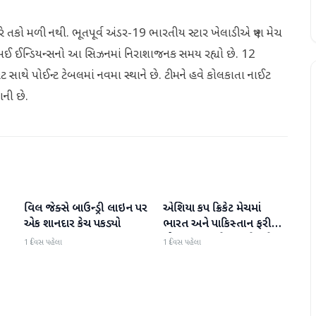
તકો મળી નથી. ભૂતપૂર્વ અંડર-19 ભારતીય સ્ટાર ખેલાડીએ ત્રણ મેચ
 મુંબઈ ઈન્ડિયન્સનો આ સિઝનમાં નિરાશાજનક સમય રહ્યો છે. 12
ટ સાથે પોઈન્ટ ટેબલમાં નવમા સ્થાને છે. ટીમને હવે કોલકાતા નાઈટ
ાની છે.
વિલ જેક્સે બાઉન્ડ્રી લાઇન પર
એશિયા કપ ક્રિકેટ મેચમાં
રમતગમત
રમતગમત
એક શાનદાર કેચ પકડ્યો
ભારત અને પાકિસ્તાન ફરી
એકવાર આમને-સામને થશે
1 દિવસ પહેલા
1 દિવસ પહેલા