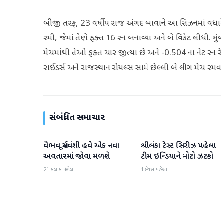
બીજી તરફ, 23 વર્ષીય રાજ અંગદ બાવાને આ સિઝનમાં વધારે 
રમી, જેમાં તેણે ફક્ત 16 રન બનાવ્યા અને બે વિકેટ લીધી.
મેચમાંથી તેઓ ફક્ત ચાર જીત્યા છે અને -0.504 ના નેટ રન રે
રાઈડર્સ અને રાજસ્થાન રોયલ્સ સામે છેલ્લી બે લીગ મેચ રમવ
સંબંધિત સમાચાર
વૈભવ સૂર્યવંશી હવે એક નવા
શ્રીલંકા ટેસ્ટ સિરીઝ પહેલા
રમતગમત
રમતગમત
અવતારમાં જોવા મળશે
ટીમ ઇન્ડિયાને મોટો ઝટકો
21 કલાક પહેલા
1 દિવસ પહેલા