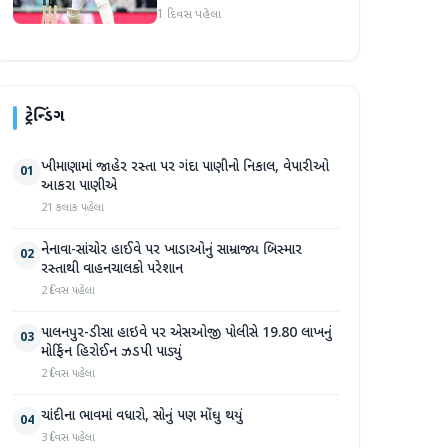
1 દિવસ પહેલા
ટ્રેન્ડિંગ
ખીમાણામાં જાહેર રસ્તા પર ગંદા પાણીનો નિકાલ, વેપારીઓ
01
આકરા પાણીએ
21 કલાક પહેલા
નેનાવા-સાંચોર હાઈવે પર ખાડાઓનું સામ્રાજ્ય બિસ્માર
02
રસ્તાથી વાહનચાલકો પરેશાન
2 દિવસ પહેલા
પાલનપુર-ડીસા હાઇવે પર એસઓજી પોલીસે 19.80 લાખનું
03
મોર્ફિન હિરોઈન ઝડપી પાડ્યું
2 દિવસ પહેલા
ચાંદીના ભાવમાં વધારો, સોનું પણ મોંઘુ થયું
04
3 દિવસ પહેલા