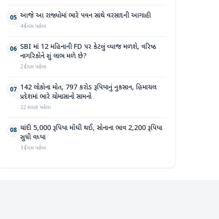
આજે આ રાજ્યોમાં ભારે પવન સાથે વરસાદની આગાહી
05
4 દિવસ પહેલા
SBI માં 12 મહિનાની FD પર કેટલું વ્યાજ મળશે, વરિષ્ઠ
06
નાગરિકોને શું લાભ મળે છે?
2 દિવસ પહેલા
142 લોકોના મોત, 797 કરોડ રૂપિયાનું નુકસાન, હિમાચલ
07
પ્રદેશમાં ભારે ચોમાસાનો સામનો
22 કલાક પહેલા
ચાંદી 5,000 રૂપિયા મોંઘી થઈ, સોનાના ભાવ 2,200 રૂપિયા
08
સુધી વધ્યા
3 દિવસ પહેલા