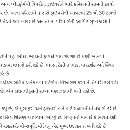
છે. અન્ય પ્લેટફોર્મથી વિપરીત, ડ્રાઇવરોને ભારે કમિશનનો સામનો કરવો
ય છે. આના પરિણામે હજારો ડ્રાઇવરોની આવકમાં 25 થી 30 ટકાનો
ે કે તેઓ જવાબદાર છે અને તેમના પરિવારોની આર્થિક સુખાકારીમાં
મુસાફરોને પણ ઓછા ભાડાનો ફાયદો થાય છે. જ્યારે ઘણી ખાનગી
માં વધારો કરી શકે છે, ભારત ટેક્સીના ભાડા પારદર્શક અને સ્થિર
રે છે
ડોદરા સહિત અનેક નવા શહેરોમાં વિસ્તરણ કરવાની તૈયારી કરી રહી
ત છે. એપ ડાઉનલોડ્સની સંખ્યા પણ ઝડપથી વધી રહી છે.
યું છે, જે મુસાફરો અને ડ્રાઇવરો બંને માટે સલામતીમાં વધારો કરે છે.
સ્કિલ શિક્ષણ આપવામાં આવ્યું છે. નિષ્ણાતો માને છે કે ભારત ટેક્સી
 અને સહકારી-થી-સમૃદ્ધિ મોડેલનું એક મુખ્ય ઉદાહરણ બની શકે છે.