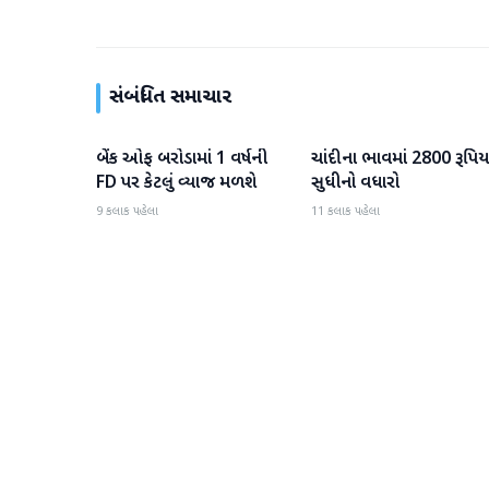
સંબંધિત સમાચાર
બેંક ઓફ બરોડામાં 1 વર્ષની
ચાંદીના ભાવમાં 2800 રૂપિય
બિઝનેસ
બિઝનેસ
FD પર કેટલું વ્યાજ મળશે
સુધીનો વધારો
9 કલાક પહેલા
11 કલાક પહેલા