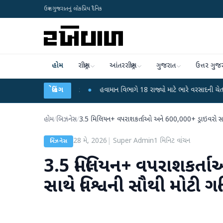
ઉત્તર ગુજરાતનું લોકપ્રિય દૈનિક
હોમ
રાષ્ટ્રીય
આંતરરાષ્ટ્રીય
ગુજરાત
ઉત્તર ગુજ
ના મોતથી ફફડાટ
●
બ્રેકિંગ
હવામાન વિભાગે 18 રાજ્યો માટે ભારે વરસાદની ચેતવણી જારી કરી
હોમ
/
બિઝનેસ
/
3.5 મિલિયન+ વપરાશકર્તાઓ અને 600,000+ ડ્રાઇવરો સા
28 મે, 2026
|
Super Admin
1
મિનિટ વાંચન
બિઝનેસ
3.5 મિલિયન+ વપરાશકર્તા
સાથે વિશ્વની સૌથી મોટી 