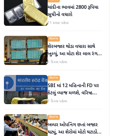
ચાંદીના ભાવમાં 2800 રૂપિયા
સુધીનો વધારો
11 કલાક પહેલા
બિઝનેસ
શેરબજાર થોડા વધારા સાથે
ખુલ્યું, આ મોટા શેર લાલ રંગમાં
ખુલ્યા
1 દિવસ પહેલા
બિઝનેસ
SBI માં 12 મહિનાની FD પર
કેટલું વ્યાજ મળશે, વરિષ્ઠ
નાગરિકોને શું લાભ મળે છે?
1 દિવસ પહેલા
બિઝનેસ
બમ્પર ઓપનિંગ છતાં બજાર
ઘટ્યું, આ શેરોમાં મોટો ઘટાડો