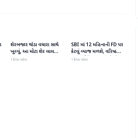
ા
શેરબજાર થોડા વધારા સાથે
SBI માં 12 મહિનાની FD પર
બિઝનેસ
બિઝનેસ
ખુલ્યું, આ મોટા શેર લાલ
કેટલું વ્યાજ મળશે, વરિષ્ઠ
રંગમાં ખુલ્યા
નાગરિકોને શું લાભ મળે છે?
1 દિવસ પહેલા
1 દિવસ પહેલા