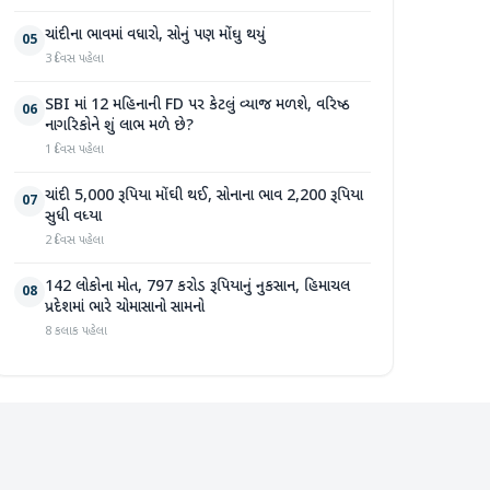
ચાંદીના ભાવમાં વધારો, સોનું પણ મોંઘુ થયું
05
3 દિવસ પહેલા
SBI માં 12 મહિનાની FD પર કેટલું વ્યાજ મળશે, વરિષ્ઠ
06
નાગરિકોને શું લાભ મળે છે?
1 દિવસ પહેલા
ચાંદી 5,000 રૂપિયા મોંઘી થઈ, સોનાના ભાવ 2,200 રૂપિયા
07
સુધી વધ્યા
2 દિવસ પહેલા
142 લોકોના મોત, 797 કરોડ રૂપિયાનું નુકસાન, હિમાચલ
08
પ્રદેશમાં ભારે ચોમાસાનો સામનો
8 કલાક પહેલા