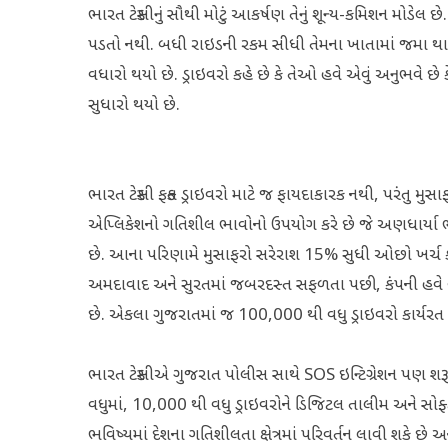
ભારત ટેક્સીનું સૌથી મોટું આકર્ષણ તેનું શૂન્ય-કમિશન મોડેલ 
પડતો નથી. બધી રાઇડની રકમ સીધી તેમના ખાતામાં જમા થા
વધારો થયો છે. ડ્રાઇવરો કહે છે કે તેઓ હવે એવું અનુભવે છ
સુધારો થયો છે.
ભારત ટેક્સી ફક્ત ડ્રાઇવરો માટે જ ફાયદાકારક નથી, પરંતુ 
એપ્લિકેશનો ગતિશીલ ભાવોનો ઉપયોગ કરે છે જે અણધાર્યા ભાડા
છે. આના પરિણામે મુસાફરો સરેરાશ 15% સુધી ઓછો ખર્ચ ક
અમદાવાદ અને સુરતમાં જબરદસ્ત સફળતા પછી, કંપની હવે વ
છે. એકલા ગુજરાતમાં જ 100,000 થી વધુ ડ્રાઇવરો કાર્યર
ભારત ટેક્સીએ ગુજરાત પોલીસ સાથે SOS ઇન્ટિગ્રેશન પણ શરૂ કર્
વધુમાં, 10,000 થી વધુ ડ્રાઇવરોને ડિજિટલ તાલીમ અને સોફ્ટ 
ભવિષ્યમાં દેશના ગતિશીલતા ક્ષેત્રમાં પરિવર્તન લાવી શકે છે