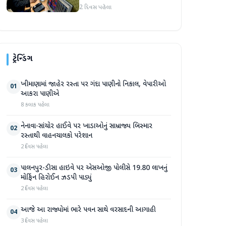
જોવા મળ્યો
2 દિવસ પહેલા
ટ્રેન્ડિંગ
ખીમાણામાં જાહેર રસ્તા પર ગંદા પાણીનો નિકાલ, વેપારીઓ
01
આકરા પાણીએ
8 કલાક પહેલા
નેનાવા-સાંચોર હાઈવે પર ખાડાઓનું સામ્રાજ્ય બિસ્માર
02
રસ્તાથી વાહનચાલકો પરેશાન
2 દિવસ પહેલા
પાલનપુર-ડીસા હાઇવે પર એસઓજી પોલીસે 19.80 લાખનું
03
મોર્ફિન હિરોઈન ઝડપી પાડ્યું
2 દિવસ પહેલા
આજે આ રાજ્યોમાં ભારે પવન સાથે વરસાદની આગાહી
04
3 દિવસ પહેલા