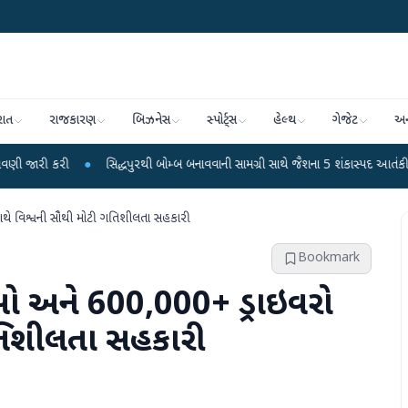
રાત
રાજકારણ
બિઝનેસ
સ્પોર્ટ્સ
હેલ્થ
ગેજેટ
અન
●
સિદ્ધપુરથી બોમ્બ બનાવવાની સામગ્રી સાથે જૈશના 5 શંકાસ્પદ આતંકી ઝડપાયા
●
થે વિશ્વની સૌથી મોટી ગતિશીલતા સહકારી
Bookmark
ઓ અને 600,000+ ડ્રાઇવરો
ગતિશીલતા સહકારી