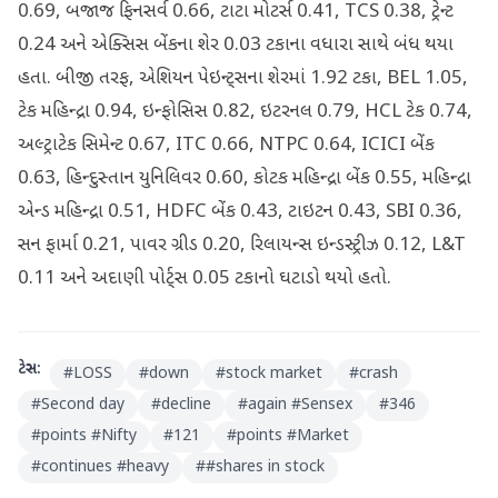
0.69, બજાજ ફિનસર્વ 0.66, ટાટા મોટર્સ 0.41, TCS 0.38, ટ્રેન્ટ
0.24 અને એક્સિસ બેંકના શેર 0.03 ટકાના વધારા સાથે બંધ થયા
હતા. બીજી તરફ, એશિયન પેઇન્ટ્સના શેરમાં 1.92 ટકા, BEL 1.05,
ટેક મહિન્દ્રા 0.94, ઇન્ફોસિસ 0.82, ઇટરનલ 0.79, HCL ટેક 0.74,
અલ્ટ્રાટેક સિમેન્ટ 0.67, ITC 0.66, NTPC 0.64, ICICI બેંક
0.63, હિન્દુસ્તાન યુનિલિવર 0.60, કોટક મહિન્દ્રા બેંક 0.55, મહિન્દ્રા
એન્ડ મહિન્દ્રા 0.51, HDFC બેંક 0.43, ટાઇટન 0.43, SBI 0.36,
સન ફાર્મા 0.21, પાવર ગ્રીડ 0.20, રિલાયન્સ ઇન્ડસ્ટ્રીઝ 0.12, L&T
0.11 અને અદાણી પોર્ટ્સ 0.05 ટકાનો ઘટાડો થયો હતો.
ટેગ્સ:
#
LOSS
#
down
#
stock market
#
crash
#
Second day
#
decline
#
again #Sensex
#
346
#
points #Nifty
#
121
#
points #Market
#
continues #heavy
#
#shares in stock