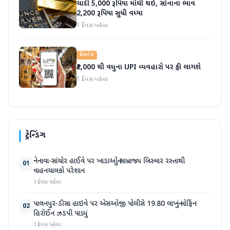
ચાંદી 5,000 રૂપિયા મોંઘી થઈ, સોનાના ભાવ
2,200 રૂપિયા સુધી વધ્યા
1 દિવસ પહેલા
બિઝનેસ
₹2,000 થી વધુના UPI વ્યવહારો પર ફી લાગશે
1 દિવસ પહેલા
ટ્રેન્ડિંગ
નેનાવા-સાંચોર હાઈવે પર ખાડાઓનું સામ્રાજ્ય બિસ્માર રસ્તાથી
01
વાહનચાલકો પરેશાન
1 દિવસ પહેલા
પાલનપુર-ડીસા હાઇવે પર એસઓજી પોલીસે 19.80 લાખનું મોર્ફિન
02
હિરોઈન ઝડપી પાડ્યું
1 દિવસ પહેલા