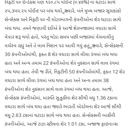
નિફ્ટી ૫૦ ઈન્ડેક્સ પણ ૧૨૦.૮૫ પોઈન્ટ (૦.૪૭%) ના ઘટાડા સાથે
૨૫,૩૫૫.૨૫ પોઈન્ટ પર બંધ થયો. ગુરુવારે, બંને મુખ્ય બજાર સૂચકાંકો
સેન્સેક્સ અને નિફ્ટી ૫૦ ની મોટાભાગની કંપનીઓના શેર ઘટાડા સાથે
બંધ થયા. તમને જણાવી દઈએ કે આજે શેરબજારમાં વધારા સાથે
વેપાર શરૂ થયો હતો, પરંતુ થોડા સમય પછી બજારમાં વેચવાલીનું
વર્ચસ્વ રહ્યું અને તે લાલ નિશાન પર આવી ગયું હતું. ગુરુવારે, સેન્સેક્સની
30 કંપનીઓમાંથી, ફક્ત 8 શેર વધારા સાથે લીલા રંગમાં બંધ થયા
હતા અને અન્ય તમામ 22 કંપનીઓના શેર નુકસાન સાથે લાલ રંગમાં
બંધ થયા હતા. તેવી જ રીતે, નિફ્ટીની 50 કંપનીઓમાંથી, ફક્ત 12 શેર
વધારા સાથે લીલા રંગમાં બંધ થયા હતા અને અન્ય તમામ 38
કંપનીઓના શેર નુકસાન સાથે લાલ રંગમાં બંધ થયા હતા. આજે,
સેન્સેક્સ કંપનીઓમાં, મારુતિ સુઝુકીના શેર સૌથી વધુ 1.36 ટકાના
વધારા સાથે બંધ થયા હતા જ્યારે ભારતી એરટેલના શેર આજે સૌથી
વધુ 2.63 ટકાના ઘટાડા સાથે બંધ થયા હતા. સેન્સેક્સની બાકીની
કંપનીઓમાં, આજે ટાટા સ્ટીલના શેર 1.01 ટકા, બજાજ ફાઇનાન્સ