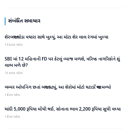
સંબંધિત સમાચાર
શેરબજાર થોડા વધારા સાથે ખુલ્યું, આ મોટા શેર લાલ રંગમાં ખુલ્યા
બિઝનેસ
14 કલાક પહેલા
SBI માં 12 મહિનાની FD પર કેટલું વ્યાજ મળશે, વરિષ્ઠ નાગરિકોને શું
બિઝનેસ
લાભ મળે છે?
16 કલાક પહેલા
બમ્પર ઓપનિંગ છતાં બજાર ઘટ્યું, આ શેરોમાં મોટો ઘટાડો જોવા મળ્યો
બિઝનેસ
1 દિવસ પહેલા
ચાંદી 5,000 રૂપિયા મોંઘી થઈ, સોનાના ભાવ 2,200 રૂપિયા સુધી વધ્યા
બિઝનેસ
1 દિવસ પહેલા