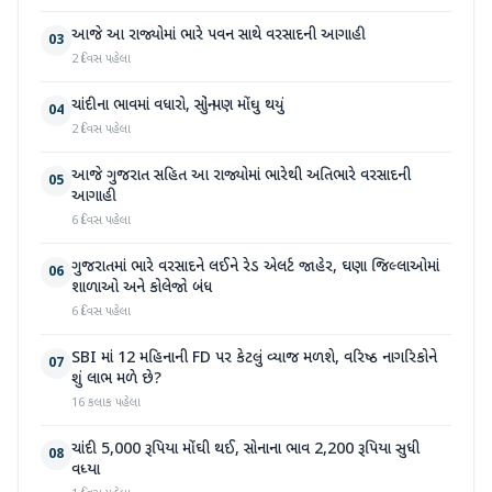
આજે આ રાજ્યોમાં ભારે પવન સાથે વરસાદની આગાહી
03
2 દિવસ પહેલા
ચાંદીના ભાવમાં વધારો, સોનું પણ મોંઘુ થયું
04
2 દિવસ પહેલા
આજે ગુજરાત સહિત આ રાજ્યોમાં ભારેથી અતિભારે વરસાદની
05
આગાહી
6 દિવસ પહેલા
ગુજરાતમાં ભારે વરસાદને લઈને રેડ એલર્ટ જાહેર, ઘણા જિલ્લાઓમાં
06
શાળાઓ અને કોલેજો બંધ
6 દિવસ પહેલા
SBI માં 12 મહિનાની FD પર કેટલું વ્યાજ મળશે, વરિષ્ઠ નાગરિકોને
07
શું લાભ મળે છે?
16 કલાક પહેલા
ચાંદી 5,000 રૂપિયા મોંઘી થઈ, સોનાના ભાવ 2,200 રૂપિયા સુધી
08
વધ્યા