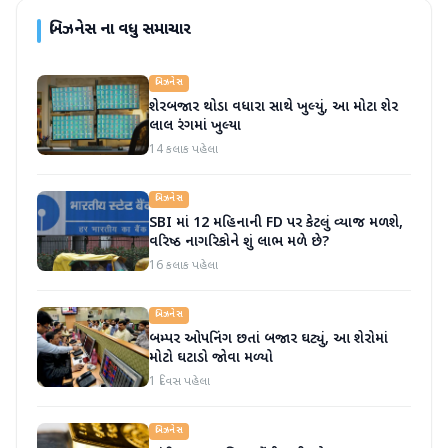
બિઝનેસ
ના વધુ સમાચાર
બિઝનેસ
શેરબજાર થોડા વધારા સાથે ખુલ્યું, આ મોટા શેર
લાલ રંગમાં ખુલ્યા
14 કલાક પહેલા
બિઝનેસ
SBI માં 12 મહિનાની FD પર કેટલું વ્યાજ મળશે,
વરિષ્ઠ નાગરિકોને શું લાભ મળે છે?
16 કલાક પહેલા
બિઝનેસ
બમ્પર ઓપનિંગ છતાં બજાર ઘટ્યું, આ શેરોમાં
મોટો ઘટાડો જોવા મળ્યો
1 દિવસ પહેલા
બિઝનેસ