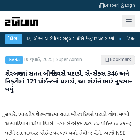
E-Paper
|
Login
પરીક્ષા લીકના આરોપો પર રાહુલ ગાંધીએ કેન્દ્ર પર પ્રહાર કર્યા
બ્રેકિંગ
●
હિંમતનગરમાં રહસ્
10 જુલાઈ, 2025
|
Super Admin
Bookmark
બિઝનેસ
શેરબજારમાં સતત બીજા દિવસે ઘટાડો, સેન્સેક્સ 346 અને
નિફ્ટીમાં 121 પોઈન્ટનો ઘટાડો, આ શેરોને ભારે નુકસાન
થયું
ગુરુવારે, ભારતીય શેરબજારમાં સતત બીજા દિવસે ઘટાડો જોવા મળ્યો.
અઠવાડિયાના ચોથા દિવસે, BSE સેન્સેક્સ ૩૪૫.૮૦ પોઈન્ટ (૦.૪૧%)
ઘટીને ૮૩,૧૯૦.૨૮ પોઈન્ટ પર બંધ થયો. તેવી જ રીતે, આજે NSE