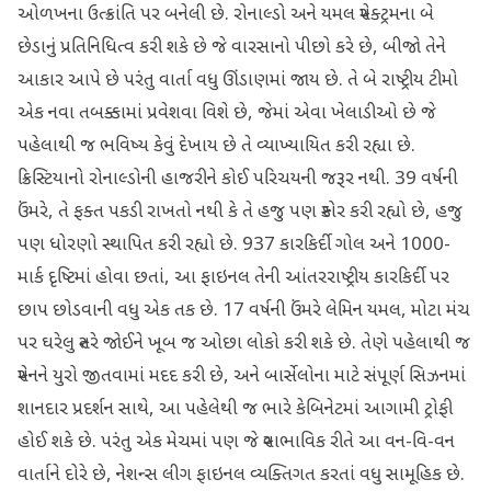
ઓળખના ઉત્ક્રાંતિ પર બનેલી છે. રોનાલ્ડો અને યમલ સ્પેક્ટ્રમના બે
છેડાનું પ્રતિનિધિત્વ કરી શકે છે જે વારસાનો પીછો કરે છે, બીજો તેને
આકાર આપે છે પરંતુ વાર્તા વધુ ઊંડાણમાં જાય છે. તે બે રાષ્ટ્રીય ટીમો
એક નવા તબક્કામાં પ્રવેશવા વિશે છે, જેમાં એવા ખેલાડીઓ છે જે
પહેલાથી જ ભવિષ્ય કેવું દેખાય છે તે વ્યાખ્યાયિત કરી રહ્યા છે.
ક્રિસ્ટિયાનો રોનાલ્ડોની હાજરીને કોઈ પરિચયની જરૂર નથી. 39 વર્ષની
ઉંમરે, તે ફક્ત પકડી રાખતો નથી કે તે હજુ પણ સ્કોર કરી રહ્યો છે, હજુ
પણ ધોરણો સ્થાપિત કરી રહ્યો છે. 937 કારકિર્દી ગોલ અને 1000-
માર્ક દૃષ્ટિમાં હોવા છતાં, આ ફાઇનલ તેની આંતરરાષ્ટ્રીય કારકિર્દી પર
છાપ છોડવાની વધુ એક તક છે. 17 વર્ષની ઉંમરે લેમિન યમલ, મોટા મંચ
પર ઘરેલુ સ્તરે જોઈને ખૂબ જ ઓછા લોકો કરી શકે છે. તેણે પહેલાથી જ
સ્પેનને યુરો જીતવામાં મદદ કરી છે, અને બાર્સેલોના માટે સંપૂર્ણ સિઝનમાં
શાનદાર પ્રદર્શન સાથે, આ પહેલેથી જ ભારે કેબિનેટમાં આગામી ટ્રોફી
હોઈ શકે છે. પરંતુ એક મેચમાં પણ જે સ્વાભાવિક રીતે આ વન-વિ-વન
વાર્તાને દોરે છે, નેશન્સ લીગ ફાઇનલ વ્યક્તિગત કરતાં વધુ સામૂહિક છે.