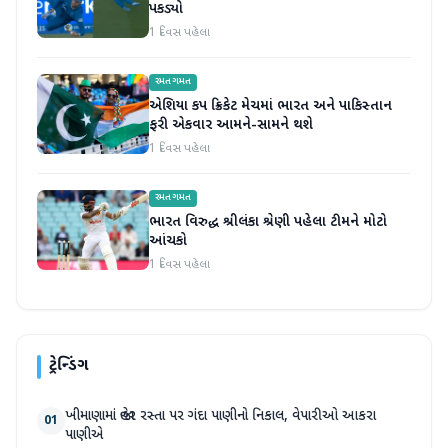
પકડ્યો
1 દિવસ પહેલા
રમતગમત
એશિયા કપ ક્રિકેટ મેચમાં ભારત અને પાકિસ્તાન
ફરી એકવાર આમને-સામને થશે
1 દિવસ પહેલા
રમતગમત
ભારત વિરુદ્ધ શ્રીલંકા શ્રેણી પહેલા ટીમને મોટો
આંચકો
1 દિવસ પહેલા
ટ્રેન્ડિંગ
ખીમાણામાં જાહેર રસ્તા પર ગંદા પાણીનો નિકાલ, વેપારીઓ આકરા
01
પાણીએ