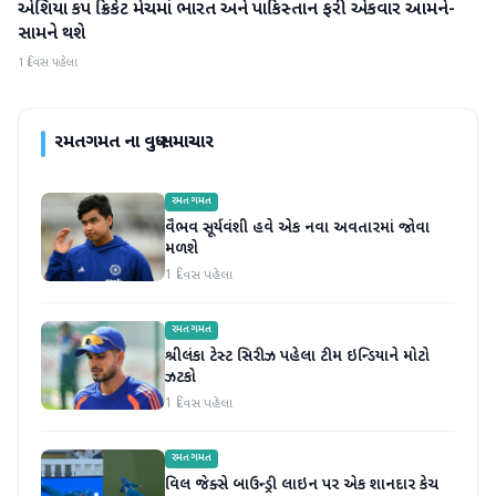
એશિયા કપ ક્રિકેટ મેચમાં ભારત અને પાકિસ્તાન ફરી એકવાર આમને-
રમતગમત
સામને થશે
1 દિવસ પહેલા
રમતગમત
ના વધુ સમાચાર
રમતગમત
વૈભવ સૂર્યવંશી હવે એક નવા અવતારમાં જોવા
મળશે
1 દિવસ પહેલા
રમતગમત
શ્રીલંકા ટેસ્ટ સિરીઝ પહેલા ટીમ ઇન્ડિયાને મોટો
ઝટકો
1 દિવસ પહેલા
રમતગમત
વિલ જેક્સે બાઉન્ડ્રી લાઇન પર એક શાનદાર કેચ