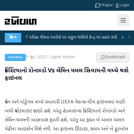
E-Paper
|
Login
-NET પરીક્ષા લીકના આરોપો પર રાહુલ ગાંધીએ કેન્દ્ર પર પ્રહાર કર્યા
બ્રેકિંગ
●
હિંમતનગરમાં 
9 જૂન, 2025
|
Super Admin
Bookmark
રમતગમત
ક્રિસ્ટિયાનો રોનાલ્ડો Vs લેમિન યમલ સિવાયની વચ્ચે થશે
ફાઇનલ
સ્પેન અને પોર્ટુગલ વચ્ચે રમાનારી UEFA નેશન્સ લીગ ફાઇનલમાં ઘણી
બધી સ્પોટલાઇટ ક્ષણો હશે. પરંતુ હેડલાઇન્સ ક્રિસ્ટિયાનો રોનાલ્ડો અને
લેમિન યમલની આસપાસ ફરતી હશે, પરંતુ આ ફક્ત બે અલગ અલગ
પેઢીના આઇકોન વિશે નથી. આ ફાઇનલ ઊંડાણ, સમય અને બે ફૂટબોલ