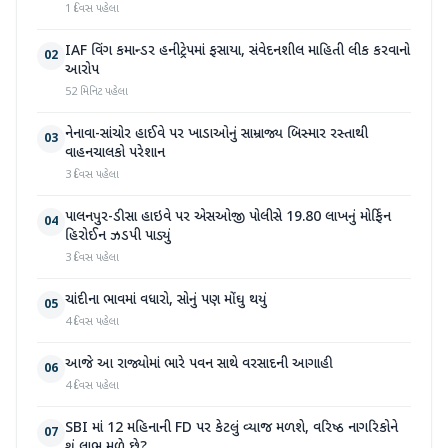
1 દિવસ પહેલા
IAF વિંગ કમાન્ડર હનીટ્રેપમાં ફસાયા, સંવેદનશીલ માહિતી લીક કરવાનો
02
આરોપ
52 મિનિટ પહેલા
નેનાવા-સાંચોર હાઈવે પર ખાડાઓનું સામ્રાજ્ય બિસ્માર રસ્તાથી
03
વાહનચાલકો પરેશાન
3 દિવસ પહેલા
પાલનપુર-ડીસા હાઇવે પર એસઓજી પોલીસે 19.80 લાખનું મોર્ફિન
04
હિરોઈન ઝડપી પાડ્યું
3 દિવસ પહેલા
ચાંદીના ભાવમાં વધારો, સોનું પણ મોંઘુ થયું
05
4 દિવસ પહેલા
આજે આ રાજ્યોમાં ભારે પવન સાથે વરસાદની આગાહી
06
4 દિવસ પહેલા
SBI માં 12 મહિનાની FD પર કેટલું વ્યાજ મળશે, વરિષ્ઠ નાગરિકોને
07
શું લાભ મળે છે?