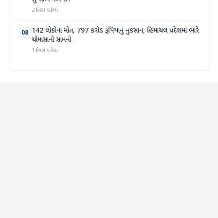
2 દિવસ પહેલા
142 લોકોના મોત, 797 કરોડ રૂપિયાનું નુકસાન, હિમાચલ પ્રદેશમાં ભારે
08
ચોમાસાનો સામનો
1 દિવસ પહેલા