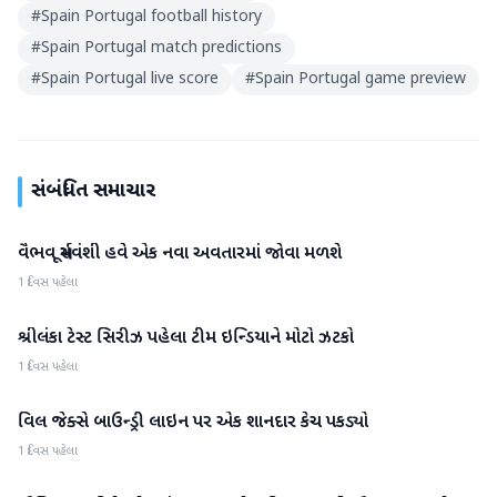
#
Spain Portugal football history
#
Spain Portugal match predictions
#
Spain Portugal live score
#
Spain Portugal game preview
સંબંધિત સમાચાર
વૈભવ સૂર્યવંશી હવે એક નવા અવતારમાં જોવા મળશે
રમતગમત
1 દિવસ પહેલા
શ્રીલંકા ટેસ્ટ સિરીઝ પહેલા ટીમ ઇન્ડિયાને મોટો ઝટકો
રમતગમત
1 દિવસ પહેલા
વિલ જેક્સે બાઉન્ડ્રી લાઇન પર એક શાનદાર કેચ પકડ્યો
રમતગમત
1 દિવસ પહેલા