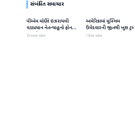
સંબંધિત સમાચાર
પીએમ મોદીને ઇઝરાયલી
અમેરિકામાં મુસ્લિમ
આંતરરાષ્ટ્રીય
આંતરરાષ્ટ્રીય
વડાપ્રધાન નેતન્યાહૂનો ફોન
ઉમેદવારની જીતથી ખુશ ટ્રમ્
આવ્યો
કહ્યું, 'આ અમારા માટે સારા
20 કલાક પહેલા
1 દિવસ પહેલા
સમાચાર છે'