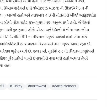
ેલ પર 5.4 માપવામાં આવી હતી. કોઈ જાનહાનિના અહેવાલ નથી.
ંતના સિમાવ શહેરમાં 8 કિલોમીટર (5 માઇલ) ની ઊંડાઈએ 5.4 ની
 GMT) આવ્યો હતો અને ત્યારબાદ 4.0 ની તીવ્રતાનો બીજો આફ્ટરશોક
ીના સૌથી મોટા શહેર ઇસ્તંબુલમાં પણ અનુભવાયો હતો, જે ઉત્તરમાં
પ પછી કુતાહ્યામાં લોકો ચોરસ અને ઉદ્યાનોમાં ભેગા થતા જોવા
માં સિંદિરગીમાં 6.1 ની તીવ્રતાનો ભૂકંપ આવ્યો હતો. તેમાં એક
થી, બાલિકેસિરની આસપાસના વિસ્તારમાં નાના ભૂકંપ આવી રહ્યા છે.
રંવાર ભૂકંપ આવે છે. ૨૦૨૩ માં, તુર્કીમાં ૭.૮ ની તીવ્રતાના ભૂકંપમાં
્ષિણપૂર્વ પ્રાંતોમાં લાખો ઇમારતોનો નાશ થયો હતો અથવા તેમને
ગયા હતા.
ful
#
Turkey
#
northwest
#
earth tremors