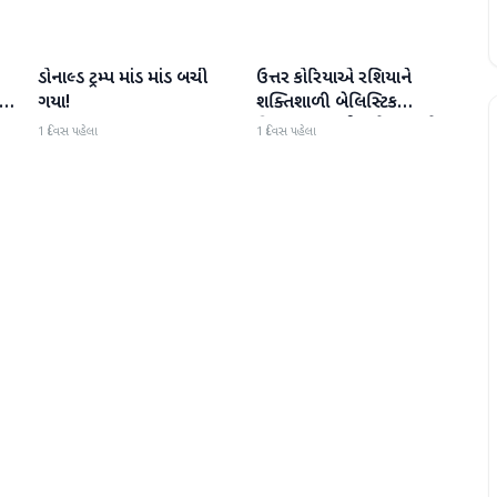
ડોનાલ્ડ ટ્રમ્પ માંડ માંડ બચી
ઉત્તર કોરિયાએ રશિયાને
આંતરરાષ્ટ્રીય
આંતરરાષ્ટ્રીય
પ,
ગયા!
શક્તિશાળી બેલિસ્ટિક
મિસાઇલ આપી, યુક્રેન ગુસ્સે
1 દિવસ પહેલા
1 દિવસ પહેલા
ભરાયું