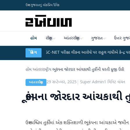
ઉત્તર ગુજરાતનું લોકપ્રિય દૈનિક
હોમ
રાષ્ટ્રીય
આંતરરાષ્ટ્રીય
ગુજરાત
ઉત્તર ગુજ
્લાન
●
UGC-NET પરીક્ષા લીકના આરોપો પર રાહુલ ગાંધીએ કેન્દ્ર પર પ્રહાર કર્યા
બ્રેકિંગ
●
હોમ
/
આંતરરાષ્ટ્રીય
/
ભૂકંપના જોરદાર આંચકાથી તુર્કીની ધરતી ધ્રુજી ઉઠી
29 સપ્ટેમ્બર, 2025
|
Super Admin
1
મિનિટ વાંચન
આંતરરાષ્ટ્રીય
ભૂકંપના જોરદાર આંચકાથી તુર
ઉત્તરપશ્ચિમ તુર્કીમાં એક શક્તિશાળી ભૂકંપના આંચકાએ જમ