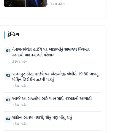
1 દિવસ પહેલા
ટ્રેન્ડિંગ
નેનાવા-સાંચોર હાઈવે પર ખાડાઓનું સામ્રાજ્ય બિસ્માર
01
રસ્તાથી વાહનચાલકો પરેશાન
2 દિવસ પહેલા
પાલનપુર-ડીસા હાઇવે પર એસઓજી પોલીસે 19.80 લાખનું
02
મોર્ફિન હિરોઈન ઝડપી પાડ્યું
2 દિવસ પહેલા
આજે આ રાજ્યોમાં ભારે પવન સાથે વરસાદની આગાહી
03
3 દિવસ પહેલા
ચાંદીના ભાવમાં વધારો, સોનું પણ મોંઘુ થયું
04
3 દિવસ પહેલા