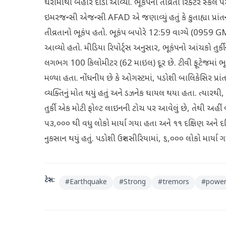
ઘરોમાંથી બહાર દોડી આવ્યા. ભૂકંપની તીવ્રતા રિક્ટર સ્ક
ઇમરજન્સી એજન્સી AFAD એ જણાવ્યું હતું કે કુતાહ્યા પ્રા
તીવ્રતાનો ભૂકંપ હતો. ભૂકંપ બપોરે 12:59 વાગ્યે (0959
આવ્યો હતો. મીડિયા રિપોર્ટ્સ અનુસાર, ભૂકંપનો આંચકો તુર્ક
લગભગ 100 કિલોમીટર (62 માઇલ) દૂર છે. ટીવી ફૂટેજમાં ભૂકં
મળ્યા હતા. નોંધનીય છે કે ઓગસ્ટમાં, પડોશી બાલિકેસિર પ્રાંત
વ્યક્તિનું મોત થયું હતું અને ડઝનેક ઘાયલ થયા હતા. ત્યાર
તુર્કી એક મોટી ફોલ્ટ લાઇનની ટોચ પર આવેલું છે, તેથી અહીં વા
૫૩,૦૦૦ થી વધુ લોકો માર્યા ગયા હતા અને ૧૧ દક્ષિણ અને દક
નુકસાન થયું હતું. પડોશી ઉત્તર સીરિયામાં, ૬,૦૦૦ લોકો માર્યા 
ટેગ્સ:
#
Earthquake
#
Strong
#
tremors
#
power