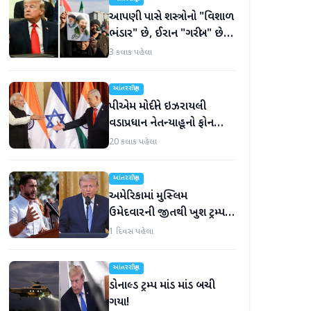
આપણી પાસે શસ્ત્રોનો "વિશાળ
ભંડાર" છે, ઈરાન "ગરીબ" છે,
ટ્રમ્પનું નિવેદન
3 કલાક પહેલા
આંતરરાષ્ટ્રીય
પીએમ મોદીને ઇઝરાયલી
વડાપ્રધાન નેતન્યાહૂનો ફોન
આવ્યો
20 કલાક પહેલા
આંતરરાષ્ટ્રીય
અમેરિકામાં મુસ્લિમ
ઉમેદવારની જીતથી ખુશ ટ્રમ્પ,
કહ્યું, 'આ અમારા માટે સારા
1 દિવસ પહેલા
સમાચાર છે'
આંતરરાષ્ટ્રીય
ડોનાલ્ડ ટ્રમ્પ માંડ માંડ બચી
ગયા!