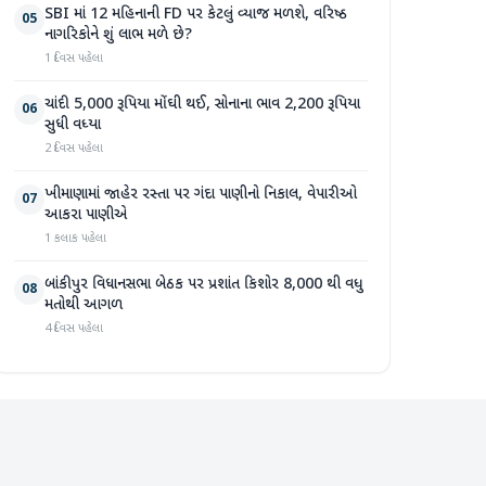
SBI માં 12 મહિનાની FD પર કેટલું વ્યાજ મળશે, વરિષ્ઠ
05
નાગરિકોને શું લાભ મળે છે?
1 દિવસ પહેલા
ચાંદી 5,000 રૂપિયા મોંઘી થઈ, સોનાના ભાવ 2,200 રૂપિયા
06
સુધી વધ્યા
2 દિવસ પહેલા
ખીમાણામાં જાહેર રસ્તા પર ગંદા પાણીનો નિકાલ, વેપારીઓ
07
આકરા પાણીએ
1 કલાક પહેલા
બાંકીપુર વિધાનસભા બેઠક પર પ્રશાંત કિશોર 8,000 થી વધુ
08
મતોથી આગળ
4 દિવસ પહેલા