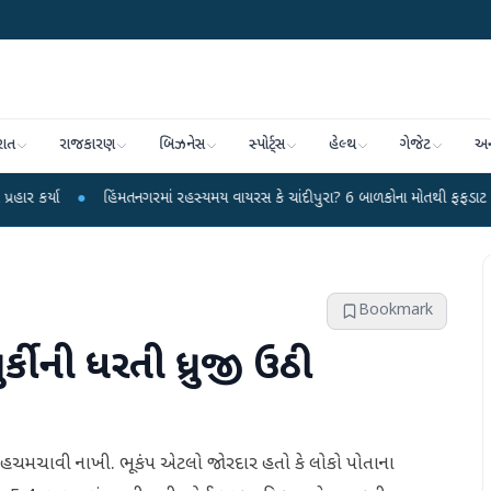
રાત
રાજકારણ
બિઝનેસ
સ્પોર્ટ્સ
હેલ્થ
ગેજેટ
અન
હિંમતનગરમાં રહસ્યમય વાયરસ કે ચાંદીપુરા? 6 બાળકોના મોતથી ફફડાટ
●
હવામાન વ
Bookmark
્કીની ધરતી ધ્રુજી ઉઠી
ીન હચમચાવી નાખી. ભૂકંપ એટલો જોરદાર હતો કે લોકો પોતાના