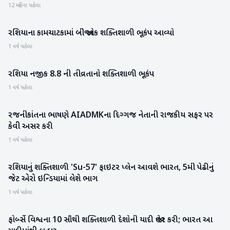
12 મહિના પહેલા
રશિયાના કામચાટકામાં બીજો એક શક્તિશાળી ભૂકંપ આવ્યો
આંતરરાષ્ટ્રીય
1 વર્ષ પહેલા
રશિયા નજીક 8.8 ની તીવ્રતાનો શક્તિશાળી ભૂકંપ
આંતરરાષ્ટ્રીય
1 વર્ષ પહેલા
રજનીકાંતના ભાષણે AIADMKના દિગ્ગજ નેતાની રાજકીય સફર પર
રાષ્ટ્રીય
કેવી અસર કરી
1 વર્ષ પહેલા
રશિયાનું શક્તિશાળી 'Su-57' ફાઇટર પ્લેન આવશે ભારત, 5મી પેઢીનું
આંતરરાષ્ટ્રીય
જેટ એરો ઇન્ડિયામાં લેશે ભાગ
1 વર્ષ પહેલા
ફોર્બ્સે વિશ્વના 10 સૌથી શક્તિશાળી દેશોની યાદી જાહેર કરી; ભારત આ
આંતરરાષ્ટ્રીય