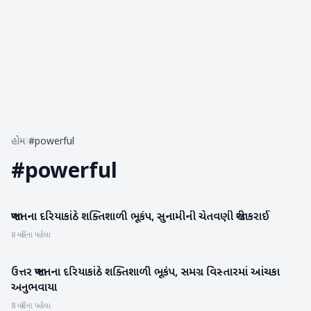
હોમ
/
#powerful
#
powerful
જાપાનના દરિયાકાંઠે શક્તિશાળી ભૂકંપ, સુનામીની ચેતવણી જારી કરાઈ
આંતરરાષ્ટ્રીય
8 મહિના પહેલા
ઉત્તર જાપાનના દરિયાકાંઠે શક્તિશાળી ભૂકંપ, સમગ્ર વિસ્તારમાં આંચકા
આંતરરાષ્ટ્રીય
અનુભવાયા
8 મહિના પહેલા