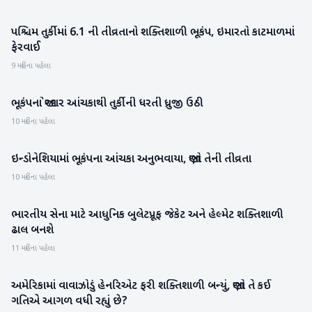
પશ્ચિમ તુર્કીમાં 6.1 ની તીવ્રતાનો શક્તિશાળી ભૂકંપ, ઇમારતો કાટમાળમાં
આંતરરાષ્ટ્રીય
ફેરવાઈ
9 મહિના પહેલા
ભૂકંપના જોરદાર આંચકાથી તુર્કીની ધરતી ધ્રુજી ઉઠી
આંતરરાષ્ટ્રીય
10 મહિના પહેલા
ઇન્ડોનેશિયામાં ભૂકંપના આંચકા અનુભવાયા, જાણો તેની તીવ્રતા
આંતરરાષ્ટ્રીય
10 મહિના પહેલા
ભારતીય સેના માટે આધુનિક બુલેટપ્રૂફ જેકેટ અને હેલ્મેટ શક્તિશાળી
રાષ્ટ્રીય
ઢાલ બનશે
11 મહિના પહેલા
અમેરિકામાં વાવાઝોડું હેનરિએટ ફરી શક્તિશાળી બન્યું, જાણો તે કઈ
આંતરરાષ્ટ્રીય
ગતિએ આગળ વધી રહ્યું છે?