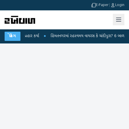
E-Paper
|
Login
દ્ર પર પ્રહાર કર્યા
બ્રેકિંગ
●
હિંમતનગરમાં રહસ્યમય વાયરસ કે ચાંદીપુરા? 6 બાળકોના મોત