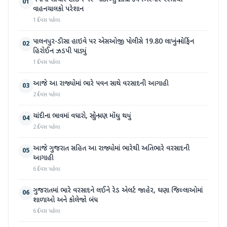
01
વાહનચાલકો પરેશાન
1 દિવસ પહેલા
પાલનપુર-ડીસા હાઇવે પર એસઓજી પોલીસે 19.80 લાખનું મોર્ફિન
02
હિરોઈન ઝડપી પાડ્યું
1 દિવસ પહેલા
આજે આ રાજ્યોમાં ભારે પવન સાથે વરસાદની આગાહી
03
2 દિવસ પહેલા
ચાંદીના ભાવમાં વધારો, સોનું પણ મોંઘુ થયું
04
2 દિવસ પહેલા
આજે ગુજરાત સહિત આ રાજ્યોમાં ભારેથી અતિભારે વરસાદની
05
આગાહી
6 દિવસ પહેલા
ગુજરાતમાં ભારે વરસાદને લઈને રેડ એલર્ટ જાહેર, ઘણા જિલ્લાઓમાં
06
શાળાઓ અને કોલેજો બંધ
6 દિવસ પહેલા