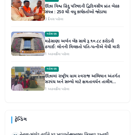
ઊંઝા વિશ્વ હિંદુ પરિષદની દ્વિદિવસીય પ્રાંત બેઠક
સંપન્ન : 250 થી વધુ કાર્યકર્તાઓ જોડાયા
3 દિવસ પહેલા
મહેસાણા
મહેસાણા અર્બન બેંક સાથે રૂ.૧૦.૮૮ કરોડની
ઠગાઈ: લોનની મિલકતો પતિ-પત્નીએ વેચી મારી
1 અઠવાડિયા પહેલા
મહેસાણા
ઊંઝામાં રાષ્ટ્રીય ગ્રામ સ્વરાજ અભિયાન અંતર્ગત
સરપંચ અને સભ્યો માટે ક્ષમતાવર્ધન તાલીમ
યોજાઈ
1 અઠવાડિયા પહેલા
ટ્રેન્ડિંગ
નેનાવા-સાંચોર હાઈવે પર ખાડાઓનું સામ્રાજ્ય બિસ્માર રસ્તાથી