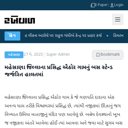
E-Paper
|
Login
પરીક્ષા લીકના આરોપો પર રાહુલ ગાંધીએ કેન્દ્ર પર પ્રહાર કર્યા
બ્રેકિંગ
●
હિંમતનગરમાં રહસ્ય
27 મે, 2025
|
Super Admin
Bookmark
મહેસાણા
મહેસાણા જિલ્લાના પ્રસિદ્ધ ઐઠોર ગામનું બસ સ્ટેન્ડ
જર્જરિત હાલતમાં
મહેસાણા જિલ્લાના પ્રસિદ્ધ ઐઠોર ગામ કે જે ગણપતિ દાદાના એક
અનન્ય ધામ તરીકે વિશ્વભરમાં પ્રસિદ્ધ છે, ત્યાંથી નજીકમાં ઊંઝાનું જગ
વિખ્યાત ઉમિયા માતાજીનું મંદિર પણ આવેલું છે. બન્નેય દેવસ્થાનો ખૂબ
જ નજીકના અંતરે આવેલા હોઈ ત્યાં આવવા અને જવા માટે સુગમ બસ