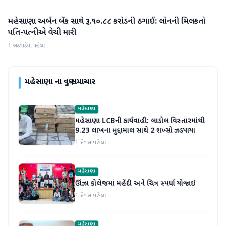
મહેસાણા અર્બન બેંક સાથે રૂ.૧૦.૮૮ કરોડની ઠગાઈ: લોનની મિલકતો
મહેસાણા
પતિ-પત્નીએ વેચી મારી
1 અઠવાડિયા પહેલા
મહેસાણા
ના વધુ સમાચાર
મહેસાણા
મહેસાણા LCBની કાર્યવાહી: લાડોલ વિસ્તારમાંથી
9.23 લાખના મુદ્દામાલ સાથે 2 શખ્સો ઝડપાયા
1 દિવસ પહેલા
મહેસાણા
ઊંઝા કોલેજમાં મહેંદી અને ચિત્ર સ્પર્ધા યોજાઇ
1 દિવસ પહેલા
મહેસાણા