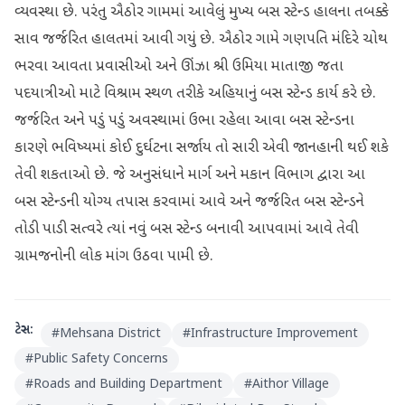
વ્યવસ્થા છે. પરંતુ ઐઠોર ગામમાં આવેલું મુખ્ય બસ સ્ટેન્ડ હાલના તબક્કે
સાવ જર્જરિત હાલતમાં આવી ગયું છે. ઐઠોર ગામે ગણપતિ મંદિરે ચોથ
ભરવા આવતા પ્રવાસીઓ અને ઊંઝા શ્રી ઉમિયા માતાજી જતા
પદયાત્રીઓ માટે વિશ્રામ સ્થળ તરીકે અહિયાનું બસ સ્ટેન્ડ કાર્ય કરે છે.
જર્જરિત અને પડું પડું અવસ્થામાં ઉભા રહેલા આવા બસ સ્ટેન્ડના
કારણે ભવિષ્યમાં કોઈ દુર્ઘટના સર્જાય તો સારી એવી જાનહાની થઈ શકે
તેવી શકતાઓ છે. જે અનુસંધાને માર્ગ અને મકાન વિભાગ દ્વારા આ
બસ સ્ટેન્ડની યોગ્ય તપાસ કરવામાં આવે અને જર્જરિત બસ સ્ટેન્ડને
તોડી પાડી સત્વરે ત્યાં નવું બસ સ્ટેન્ડ બનાવી આપવામાં આવે તેવી
ગ્રામજનોની લોક માંગ ઉઠવા પામી છે.
ટેગ્સ:
#
Mehsana District
#
Infrastructure Improvement
#
Public Safety Concerns
#
Roads and Building Department
#
Aithor Village