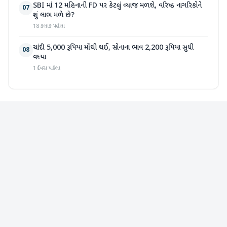
SBI માં 12 મહિનાની FD પર કેટલું વ્યાજ મળશે, વરિષ્ઠ નાગરિકોને
07
શું લાભ મળે છે?
18 કલાક પહેલા
ચાંદી 5,000 રૂપિયા મોંઘી થઈ, સોનાના ભાવ 2,200 રૂપિયા સુધી
08
વધ્યા
1 દિવસ પહેલા