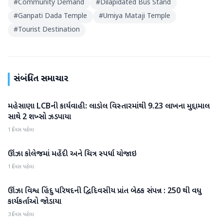
#
Community Demand
#
Dilapidated Bus Stand
#
Ganpati Dada Temple
#
Umiya Mataji Temple
#
Tourist Destination
સંબંધિત સમાચાર
મહેસાણા LCBની કાર્યવાહી: લાડોલ વિસ્તારમાંથી 9.23 લાખના મુદ્દામાલ
મહેસાણા
સાથે 2 શખ્સો ઝડપાયા
1 દિવસ પહેલા
ઊંઝા કોલેજમાં મહેંદી અને ચિત્ર સ્પર્ધા યોજાઇ
મહેસાણા
1 દિવસ પહેલા
ઊંઝા વિશ્વ હિંદુ પરિષદની દ્વિદિવસીય પ્રાંત બેઠક સંપન્ન : 250 થી વધુ
મહેસાણા
કાર્યકર્તાઓ જોડાયા
3 દિવસ પહેલા