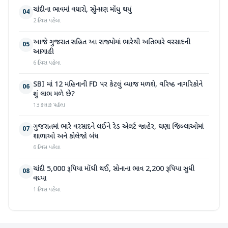
ચાંદીના ભાવમાં વધારો, સોનું પણ મોંઘુ થયું
04
2 દિવસ પહેલા
આજે ગુજરાત સહિત આ રાજ્યોમાં ભારેથી અતિભારે વરસાદની
05
આગાહી
6 દિવસ પહેલા
SBI માં 12 મહિનાની FD પર કેટલું વ્યાજ મળશે, વરિષ્ઠ નાગરિકોને
06
શું લાભ મળે છે?
13 કલાક પહેલા
ગુજરાતમાં ભારે વરસાદને લઈને રેડ એલર્ટ જાહેર, ઘણા જિલ્લાઓમાં
07
શાળાઓ અને કોલેજો બંધ
6 દિવસ પહેલા
ચાંદી 5,000 રૂપિયા મોંઘી થઈ, સોનાના ભાવ 2,200 રૂપિયા સુધી
08
વધ્યા
1 દિવસ પહેલા