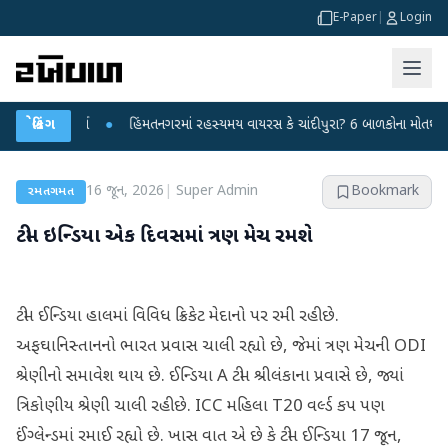
E-Paper
|
Login
ાર કર્યા
બ્રેકિંગ
●
હિંમતનગરમાં રહસ્યમય વાયરસ કે ચાંદીપુરા? 6 બાળકોના મોતથી ફફડાટ
16 જૂન, 2026
|
Super Admin
Bookmark
રમતગમત
ટીમ ઇન્ડિયા એક દિવસમાં ત્રણ મેચ રમશે
ટીમ ઈન્ડિયા હાલમાં વિવિધ ક્રિકેટ મેદાનો પર રમી રહી છે.
અફઘાનિસ્તાનનો ભારત પ્રવાસ ચાલી રહ્યો છે, જેમાં ત્રણ મેચની ODI
શ્રેણીનો સમાવેશ થાય છે. ઈન્ડિયા A ટીમ શ્રીલંકાના પ્રવાસે છે, જ્યાં
ત્રિકોણીય શ્રેણી ચાલી રહી છે. ICC મહિલા T20 વર્લ્ડ કપ પણ
ઈંગ્લેન્ડમાં રમાઈ રહ્યો છે. ખાસ વાત એ છે કે ટીમ ઈન્ડિયા 17 જૂન,