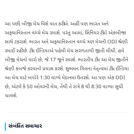
આ પછી, બીજી મેચ વિશે વાત કરીએ. અહીં પણ ભારત અને
અફઘાનિસ્તાન વચ્ચે મેચ રમાશે. પરંતુ આમાં, સિનિયર ટીમો એકબીજા
સાથે ટકરાશે. ભારત અને અફઘાનિસ્તાન વચ્ચે ત્રણ મેચની ODI શ્રેણી
રમાઈ રહી છે. ટીમ ઈન્ડિયાએ પહેલી મેચ સરળતાથી જીતી લીધી. હવે
બીજી મેચનો વારો છે, જે 17 જૂને રમાશે. ભારતીય ટીમ આ મેચ જીતીને
શ્રેણી કબજે કરવાનો પ્રયાસ કરશે. શુભમન ગિલના નેતૃત્વમાં ટીમ ઈન્ડિયા
આ મેચ માટે બપોરે 1:30 વાગ્યે મેદાનમાં ઉતરશે. આ પણ એક ODI
છે, એટલે કે 50 ઓવરની મેચ, તેથી તે રાત્રે 8 થી 8:30 વાગ્યા સુધી
ચાલશે.
સંબંધિત સમાચાર