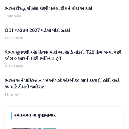
ભારત વિરુદ્ધ શ્રીલંકા શ્રેણી પહેલા ટીમને મોટો આંચકો
રમતગમત
3 કલાક પહેલા
ODI વર્લ્ડ કપ 2027 પહેલા મોટો ઝટકો
રમતગમત
11 કલાક પહેલા
વૈભવ સૂર્યવંશી એક દિવસ મારો આ રેકોર્ડ તોડશે, T20 કિંગ બન્યા પછી
રમતગમત
જોસ બટલરની મોટી ભવિષ્યવાણી
13 કલાક પહેલા
ભારત અને પાકિસ્તાન 19 ઓગસ્ટે એકબીજા સામે ટકરાશે, હોકી વર્લ્ડ
રમતગમત
કપ માટે ટીમની જાહેરાત
1 દિવસ પહેલા
રમતગમત
ના વધુ સમાચાર