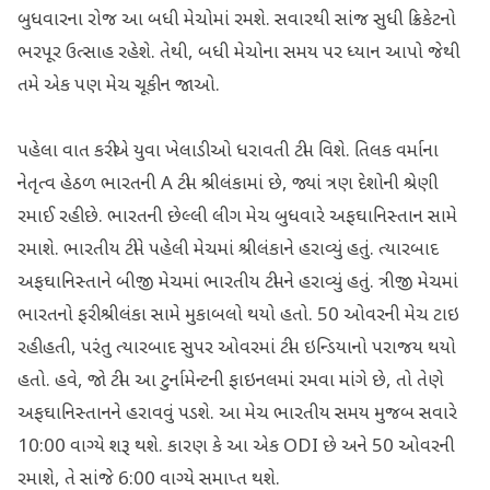
બુધવારના રોજ આ બધી મેચોમાં રમશે. સવારથી સાંજ સુધી ક્રિકેટનો
ભરપૂર ઉત્સાહ રહેશે. તેથી, બધી મેચોના સમય પર ધ્યાન આપો જેથી
તમે એક પણ મેચ ચૂકી ન જાઓ.
પહેલા વાત કરીએ યુવા ખેલાડીઓ ધરાવતી ટીમ વિશે. તિલક વર્માના
નેતૃત્વ હેઠળ ભારતની A ટીમ શ્રીલંકામાં છે, જ્યાં ત્રણ દેશોની શ્રેણી
રમાઈ રહી છે. ભારતની છેલ્લી લીગ મેચ બુધવારે અફઘાનિસ્તાન સામે
રમાશે. ભારતીય ટીમે પહેલી મેચમાં શ્રીલંકાને હરાવ્યું હતું. ત્યારબાદ
અફઘાનિસ્તાને બીજી મેચમાં ભારતીય ટીમને હરાવ્યું હતું. ત્રીજી મેચમાં
ભારતનો ફરી શ્રીલંકા સામે મુકાબલો થયો હતો. 50 ઓવરની મેચ ટાઇ
રહી હતી, પરંતુ ત્યારબાદ સુપર ઓવરમાં ટીમ ઇન્ડિયાનો પરાજય થયો
હતો. હવે, જો ટીમ આ ટુર્નામેન્ટની ફાઇનલમાં રમવા માંગે છે, તો તેણે
અફઘાનિસ્તાનને હરાવવું પડશે. આ મેચ ભારતીય સમય મુજબ સવારે
10:00 વાગ્યે શરૂ થશે. કારણ કે આ એક ODI છે અને 50 ઓવરની
રમાશે, તે સાંજે 6:00 વાગ્યે સમાપ્ત થશે.