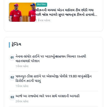
રમતગમત
સીઝનની મધ્યમાં એડન માર્કરામ ટીમ છોડી ગયા
પછી જોસ બટલરે સુપર જાયન્ટ્સ ટીમનો હવાલો
સંભાળ્યો
1 દિવસ પહેલા
ટ્રેન્ડિંગ
નેનાવા-સાંચોર હાઈવે પર ખાડાઓનું સામ્રાજ્ય બિસ્માર રસ્તાથી
01
વાહનચાલકો પરેશાન
1 દિવસ પહેલા
પાલનપુર-ડીસા હાઇવે પર એસઓજી પોલીસે 19.80 લાખનું મોર્ફિન
02
હિરોઈન ઝડપી પાડ્યું
1 દિવસ પહેલા
આજે આ રાજ્યોમાં ભારે પવન સાથે વરસાદની આગાહી
03
2 દિવસ પહેલા