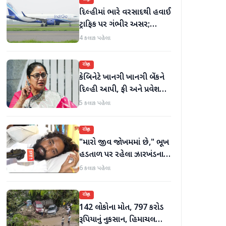
દિલ્હીમાં ભારે વરસાદથી હવાઈ
ટ્રાફિક પર ગંભીર અસર;
ઈન્ડિગોએ મુસાફરો માટે
4 કલાક પહેલા
એડવાઈઝરી જાહેર કરી
રાષ્ટ્રીય
કેબિનેટે ખાનગી ખાનગી બેંકને
દિલ્હી આપી, ફી અને પ્રવેશ
માટે નવા નિયમો વિશે જાણો
5 કલાક પહેલા
રાષ્ટ્રીય
"મારો જીવ જોખમમાં છે," ભૂખ
હડતાળ પર રહેલા ઝારખંડના
વિદ્યાર્થી નેતા દેવેન્દ્ર નાથ
6 કલાક પહેલા
મહતોની તબિયત ખરાબ
રાષ્ટ્રીય
142 લોકોના મોત, 797 કરોડ
રૂપિયાનું નુકસાન, હિમાચલ