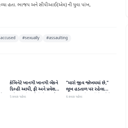
લગાવ્યા હતા. ભાજપ અને સીપીઆઈ(એમ) ની યુવા પાંખ,
accused
#
sexually
#
assaulting
કેબિનેટે ખાનગી ખાનગી બેંકને
"મારો જીવ જોખમમાં છે,"
રાષ્ટ્રીય
રાષ્ટ્રીય
દિલ્હી આપી, ફી અને પ્રવેશ
ભૂખ હડતાળ પર રહેલા
ટે
માટે નવા નિયમો વિશે જાણો
ઝારખંડના વિદ્યાર્થી નેતા દેવેન્દ્ર
5 કલાક પહેલા
6 કલાક પહેલા
નાથ મહતોની તબિયત ખરાબ