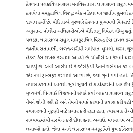
કેરળના પલક્કડ વિધાનસભા મતવિસ્તારના ધારાસભ્ય રાહુલ મમકુટા
કરાયેલા મમકુટાથિલ વિરુદ્ધ એક મહિલા પર જાતીય હુમલો 
દાખલ કર્યો છે. પીડિતાએ ગુરુવારે કેરળના મુખ્યમંત્રી પિનરા
અનુસાર, પોલીસ અધિકારીઓએ પીડિતાનું નિવેદન નોંધ્યું હતું,
પલક્કડના ધારાસભ્ય રાહુલ મામકુટાથિલ વિરુદ્ધ કેસ દાખલ કરવ
જાતીય સતામણી, બળજબરીથી ગર્ભપાત, હુમલો, ઘરમાં ઘ
હેઠળ કેસ દાખલ કરવામાં આવ્યો છે. પોલીસે આ કેસમાં ધારા
આપ્યું છે. એવો આરોપ છે કે જોસેફે પીડિતાને ગર્ભપાત કરા
સ્ટેશનમાં ટ્રાન્સફર કરવામાં આવ્યો છે, જ્યાં ગુનો થયો હત
તપાસ કરવામાં આવશે. સૂત્રો સૂચવે છે કે ડોકટરોની એક ટીમ
મુખ્યમંત્રી પિનરાઈ વિજયનનો સંપર્ક કર્યા બાદ ધારાસભ્ય 
તેમને શોધી રહી છે અને તેમનો સંપર્ક કરવાનો પ્રયાસ કરી રહ
સ્વરાજ્યની ચૂંટણી માટે પ્રચાર કરી રહ્યા હતા, ત્યારબાદ તેઓ 
સભ્યપદમાંથી સસ્પેન્ડ કરી દીધા હતા. અગાઉ, મલયાલમ અભિને
લગાવ્યો હતો, જેના પગલે ધારાસભ્ય મમકૂટથિલે યુથ કોંગ્રેસના