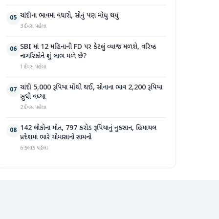
ચાંદીના ભાવમાં વધારો, સોનું પણ મોંઘુ થયું
05
3 દિવસ પહેલા
SBI માં 12 મહિનાની FD પર કેટલું વ્યાજ મળશે, વરિષ્ઠ
06
નાગરિકોને શું લાભ મળે છે?
1 દિવસ પહેલા
ચાંદી 5,000 રૂપિયા મોંઘી થઈ, સોનાના ભાવ 2,200 રૂપિયા
07
સુધી વધ્યા
2 દિવસ પહેલા
142 લોકોના મોત, 797 કરોડ રૂપિયાનું નુકસાન, હિમાચલ
08
પ્રદેશમાં ભારે ચોમાસાનો સામનો
6 કલાક પહેલા