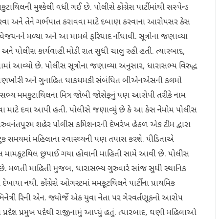
થિલની મુશ્કેલી વધી ગઈ છે. પોલીસે કોંગ્રેસ પાર્ટીમાંથી સસ્પેન્ડ
કરવા અને તેને ગર્ભપાત કરાવવા માટે દબાણ કરવાના આરોપસર કેસ
ઈ વિજયનને મળ્યા અને આ મામલે ફરિયાદ નોંધાવી. સૂત્રોના જણાવ્યા
 અને પોલીસ કાર્યવાહી મોડી રાત સુધી ચાલુ રહી હતી. ત્યારબાદ,
ામાં આવ્યો છે. પોલીસ સૂત્રોના જણાવ્યા અનુસાર, ધારાસભ્ય વિરુદ્ધ
ૂસણખોરી અને ગુનાહિત ધાકધમકી સંબંધિત બીએનએસની કલમો
સભ્ય મમકુટાથિલના મિત્ર જોબી જોસેફનું પણ આરોપી તરીકે નામ
વવા માટે દવા આપી હતી. પોલીસે જણાવ્યું છે કે આ કેસ નેમોમ પોલીસ
ો. તિરુવનંતપુરમ શહેર પોલીસ કમિશનરની દેખરેખ હેઠળ એક ટીમ દ્વારા
 ટૂંક સમયમાં મહિલાના સ્વાસ્થ્યની પણ તપાસ કરશે. પીડિતાએ
રાહુલ મામકૂટથિલ છુપાઈ ગયા હોવાની માહિતી સામે આવી છે. પોલીસ
ી છે. મળતી માહિતી મુજબ, ધારાસભ્ય ગુરુવારે સાંજ સુધી સ્થાનિક
દેખાયા નથી. કોંગ્રેસે ઓગસ્ટમાં મમકૂટથિલને પાર્ટીના પ્રાથમિક
ત્રી રિની એન. જ્યોર્જે એક યુવા નેતા પર ગેરવર્તણૂકનો આરોપ
 પ્રદેશ પ્રમુખ પદેથી રાજીનામું આપ્યું હતું. ત્યારબાદ, ઘણી મહિલાઓ