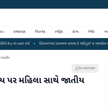
રાત
રાજકારણ
બિઝનેસ
સ્પોર્ટ્સ
હેલ્થ
ગેજેટ
અન
ાર કર્યા
●
હિંમતનગરમાં રહસ્યમય વાયરસ કે ચાંદીપુરા? 6 બાળકોના મોતથી ફફડાટ
ણનો આરોપ
Bookmark
ાસભ્ય પર મહિલા સાથે જાતીય