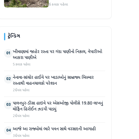
પ્રદેશમાં ભારે ચોમાસાનો સામનો
6 કલાક પહેલા
ટ્રેન્ડિંગ
ખીમાણામાં જાહેર રસ્તા પર ગંદા પાણીનો નિકાલ, વેપારીઓ
01
આકરા પાણીએ
5 કલાક પહેલા
નેનાવા-સાંચોર હાઈવે પર ખાડાઓનું સામ્રાજ્ય બિસ્માર
02
રસ્તાથી વાહનચાલકો પરેશાન
2 દિવસ પહેલા
પાલનપુર-ડીસા હાઇવે પર એસઓજી પોલીસે 19.80 લાખનું
03
મોર્ફિન હિરોઈન ઝડપી પાડ્યું
2 દિવસ પહેલા
આજે આ રાજ્યોમાં ભારે પવન સાથે વરસાદની આગાહી
04
3 દિવસ પહેલા