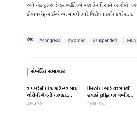
અને એક ટ્રાન્સજેન્ડર વ્યક્તિએ પણ તેમની સામે આરોપો 
ડીવાયએફઆઈએ આ મામલે ભારે વિરોધ પ્રદર્શન કર્યા હતા.
ટેગ્સ:
#
congress
#
woman
#
suspended
#
MLA 
સંબંધિત સમાચાર
રાયબરેલીમાં એન્કાઉન્ટર બાદ
દિલ્હીમાં ભારે વરસાદથી
રાષ્ટ્રીય
રાષ્ટ્રીય
ચોરોની ગેંગની ધરપકડ,
હવાઈ ટ્રાફિક પર ગંભીર
પોલીસે 12.4 કિલો ચાંદીના
અસર; ઈન્ડિગોએ મુસાફરો મા
2 કલાક પહેલા
4 કલાક પહેલા
દાગીના જપ્ત કર્યા
એડવાઈઝરી જાહેર કરી