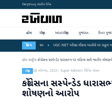
ઉત્તર ગુજરાતનું લોકપ્રિય દૈનિક
હોમ
રાષ્ટ્રીય
આંતરરાષ્ટ્રીય
ગુજરાત
ઉત્તર ગુજ
્જ અને ડેટા પ્લાન
બ્રેકિંગ
●
UGC-NET પરીક્ષા લીકના આરોપો પર રાહુલ ગાંધીએ કેન્દ્ર પર પ્રહ
હોમ
/
રાષ્ટ્રીય
/
કોંગ્રેસના સસ્પેન્ડેડ ધારાસભ્ય પર મહિલા સાથે જાતીય શોષ
28 નવેમ્બર, 2025
|
Super Admin
1
મિનિટ વાંચન
રાષ્ટ્રીય
કોંગ્રેસના સસ્પેન્ડેડ ધાર
શોષણનો આરોપ