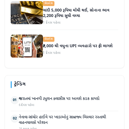
બિઝનેસ
ચાંદી 5,000 રૂપિયા મોંઘી થઈ, સોનાના ભાવ
2,200 રૂપિયા સુધી વધ્યા
1 દિવસ પહેલા
બિઝનેસ
₹2,000 થી વધુના UPI વ્યવહારો પર ફી લાગશે
1 દિવસ પહેલા
ટ્રેન્ડિંગ
ગુજરાતમાં ખાનગી ટ્યુશન ક્લાસીસ પર આવશે કડક કાયદો
01
6 દિવસ પહેલા
નેનાવા-સાંચોર હાઈવે પર ખાડાઓનું સામ્રાજ્ય બિસ્માર રસ્તાથી
02
વાહનચાલકો પરેશાન