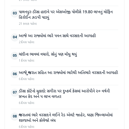
21 કલાક પહેલા
પાલનપુર-ડીસા હાઇવે પર એસઓજી પોલીસે 19.80 લાખનું મોર્ફિન
03
હિરોઈન ઝડપી પાડ્યું
21 કલાક પહેલા
આજે આ રાજ્યોમાં ભારે પવન સાથે વરસાદની આગાહી
04
2 દિવસ પહેલા
ચાંદીના ભાવમાં વધારો, સોનું પણ મોંઘુ થયું
05
1 દિવસ પહેલા
આજે ગુજરાત સહિત આ રાજ્યોમાં ભારેથી અતિભારે વરસાદની આગાહી
06
6 દિવસ પહેલા
ડીસા કોર્ટનો ચુકાદો: સગીરા પર દુષ્કર્મ કેસમાં આરોપીને ૨૦ વર્ષની
07
સખત કેદ અને ૫ લાખ વળતર
6 દિવસ પહેલા
ગુજરાતમાં ભારે વરસાદને લઈને રેડ એલર્ટ જાહેર, ઘણા જિલ્લાઓમાં
08
શાળાઓ અને કોલેજો બંધ
6 દિવસ પહેલા