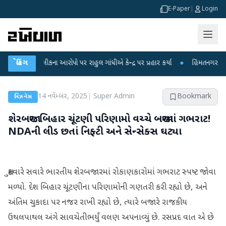
E-Paper
|
Login
ષા લીકના આરોપો પર રાહુલ ગાંધીએ કેન્દ્ર પર પ્રહાર કર્યા
બ્રેકિંગ
●
હિંમતનગરમાં રહસ્યમય વ
14 નવેમ્બર, 2025
|
Super Admin
Bookmark
બિઝનેસ
શેરબજાર: બિહાર ચૂંટણી પરિણામો વચ્ચે બજારમાં ગભરાટ!
NDAની લીડ છતાં નિફ્ટી અને સેન્સેક્સ ઘટ્યા
શુક્રવારે સવારે ભારતીય શેરબજારમાં રોકાણકારોમાં ગભરાટ સ્પષ્ટ જોવા
મળ્યો. દેશ બિહાર ચૂંટણીના પરિણામોની ગણતરી કરી રહ્યો છે, અને
અંતિમ ચુકાદા પર નજર રાખી રહ્યો છે, ત્યારે બજારે રાજકીય
ઉથલપાથલ અંગે સાવચેતીભર્યું વલણ અપનાવ્યું છે. રસપ્રદ વાત એ છે