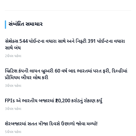
સંબંધિત સમાચાર
સેન્સેક્સ 544 પોઈન્ટના વધારા સાથે અને નિફ્ટી 391 પોઈન્ટના વધારા
બિઝનેસ
સાથે બંધ
2 દિવસ પહેલા
બ્રિટિશ કંપની લાયન બ્રુઅરી 60 વર્ષ બાદ ભારતમાં પરત ફરી, દિલ્હીમાં
બિઝનેસ
પ્રીમિયમ બીયર લોન્ચ કરી
3 દિવસ પહેલા
FPIs એ ભારતીય બજારમાં ₹20,200 કરોડનું રોકાણ કર્યું
બિઝનેસ
3 દિવસ પહેલા
શેરબજારમાં સતત ત્રીજા દિવસે ઉછાળો જોવા મળ્યો!
બિઝનેસ
5 દિવસ પહેલા