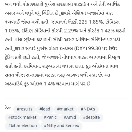
બંધ થયો. રોકાણકારો યુએસ સરકારના શટડાઉન અને તેની આર્થિક
અસર અંગે વધુને વધુ ચિંતિત છે. શુક્રવારે એશિયન બજારોમાં પણ
નબળાઈ જોવા મળી હતી. જાપાનનો નિક્કી 225 1.85%, ટોપિક્સ
1.03%, દક્ષિણ કોરિયાનો કોસ્પી 2.29% અને કોસ્ડેક 1.42% ઘટ્યો
હતો. વોલ સ્ટ્રીટના ઘટાડાની સીધી અસર એશિયન સેન્ટિમેન્ટ પર પડી
હતી. શુક્રવારે સવારે યુએસ ડોલર ઇન્ડેક્સ (DXY) 99.30 પર સ્થિર
ટ્રેડિંગ કરી રહ્યો હતો, જે બજારને નોંધપાત્ર રાહત આપવામાં નિષ્ફળ
રહ્યો હતો. દરમિયાન, શરૂઆતના વધારા છતાં, ક્રૂડ ઓઇલના ભાવ
સતત ત્રીજા સપ્તાહમાં ઘટાડા તરફ આગળ વધી રહ્યા છે. આ
અઠવાડિયે ક્રૂડ ઓઇલ 1.4% ઘટવાના માર્ગ પર છે.
ટેગ્સ:
#
results
#
lead
#
market
#
NDA's
#
stock market
#
Panic
#
Amid
#
despite
#
bihar election
#
Nifty and Sensex