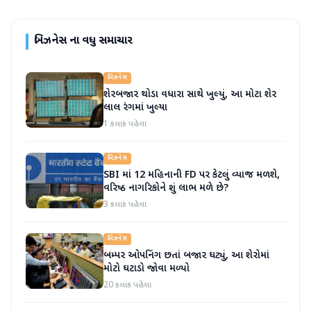
બિઝનેસ
ના વધુ સમાચાર
બિઝનેસ
શેરબજાર થોડા વધારા સાથે ખુલ્યું, આ મોટા શેર
લાલ રંગમાં ખુલ્યા
1 કલાક પહેલા
બિઝનેસ
SBI માં 12 મહિનાની FD પર કેટલું વ્યાજ મળશે,
વરિષ્ઠ નાગરિકોને શું લાભ મળે છે?
3 કલાક પહેલા
બિઝનેસ
બમ્પર ઓપનિંગ છતાં બજાર ઘટ્યું, આ શેરોમાં
મોટો ઘટાડો જોવા મળ્યો
20 કલાક પહેલા