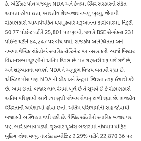
કે, એક્ઝિટ પોલ મજબૂત NDA અને કેન્દ્રમાં સ્થિર સરકારનો સંકેત
આપતા હોવા છતાં, ભારતીય શેરબજાર નબળું ખુલ્યું, જેનાથી
રોકાણકારો આશ્ચર્યચકિત થયા. શુક્રવારે શરૂઆતના કારોબારમાં, નિફ્ટી
50 77 પોઈન્ટ ઘટીને 25,801 પર ખુલ્યો, જ્યારે BSE સેન્સેક્સ 231
પોઈન્ટ ઘટીને 84,247 પર બંધ થયો. રાજકીય અનિશ્ચિતતા અને
નબળા વૈશ્વિક સંકેતોએ સ્થાનિક સેન્ટિમેન્ટ પર અસર કરી. આજે બિહાર
વિધાનસભા ચૂંટણીનો અંતિમ દિવસ છે. મત ગણતરી શરૂ થઈ ગઈ છે,
અને શરૂઆતના વલણો NDA ને અનુકૂળ વિજય બતાવી રહ્યા છે.
એક્ઝિટ પોલ પણ NDA ની લીડ અને કેન્દ્રમાં સ્થિરતા તરફ ઈશારો કરે
છે. આમ છતાં, બજાર લાલ રંગમાં ખુલે છે તે સૂચવે છે કે રોકાણકારો
અંતિમ પરિણામો આવે ત્યાં સુધી જોખમ લેવાનું ટાળી રહ્યા છે. રાજકીય
સ્થિરતાની અપેક્ષાઓ હોવા છતાં, અંતિમ પરિણામોની રાહ જોવાથી
બજારની અસ્થિરતા વધી રહી છે. વૈશ્વિક સંકેતોનો સ્થાનિક બજાર પર
પણ ભારે પ્રભાવ પડ્યો. ગુરુવારે યુએસ બજારોમાં નોંધપાત્ર પ્રોફિટ
બુકિંગ જોવા મળ્યું. નાસ્ડેક કમ્પોઝિટ 2.29% ઘટીને 22,870.36 પર