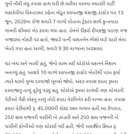
ગુનો નોંધી વધુ તપાસ હાથ ધરી છે.વામૈયા ગામના મઘાણી પાર્ટી
મહાદેવીયા વિસ્તારમાં રહેતા ખેડૂત દલપતજી શંકાજી ઠાકોર ગત 13
જૂન, 2026ના રોજ સવારે 7 વાગ્યે પોતાના ટ્રેક્ટર સાથે કુન્તવાડા
ગામની સીમમાં ખેડ કરવા ગયા હતા. તેમનો દીકરો દીપકજી પાટણ ગંજ
બજારમાં નોકરી પર હતો, જ્યારે પત્ની વસંતબેન ભેંસો માટે ચારો લેવા
ખેતરે ગયા હતા.આથી, સવારે 9:30 વાગ્યાના અરસામાં
ઘર બંધ અને ખાલી હતું, જેનો લાભ લઈ ચોરોએ મકાનને નિશાન
બનાવ્યું હતું. આશરે 10 વાગ્યે દલપતજી ઠાકોર ખેતરેથી પરત ફર્યા
ત્યારે ઘરનો મુખ્ય દરવાજો ખુલ્લો જોયો. અંદર તપાસ કરતા રૂમના
દરવાજાનું તાળું તૂટેલું પડ્યું હતું. ચોરોએ રૂમમાં રાખેલી ત્રણ લોખંડની
પેટીઓ પૈકી એકનું તાળું તોડી કપડાં વેરવિખેર કરી નાખ્યા હતા. તપાસ
કરતાં પેટીમાંથી રૂ. 45,000ની રોકડ રકમ ગાયબ હતી.આ ઉપરાંત,
250 ગ્રામ વજનની ચાંદીની બે ઝાંઝરી અને 250 ગ્રામ વજનની બે
ચાંદીની કોબીઓ પણ ચોરાઈ ગઈ હતી, જેની અંદાજિત કિંમત રૂ.