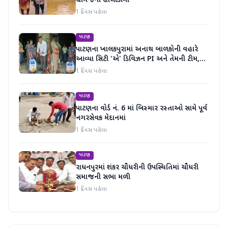
ગ્રામજનો હાલાકીમાં
1 દિવસ પહેલા
પાટણ
પાટણના ખાલકપુરામાં અનાથ બાળકોની વહારે
આવ્યા સિટી 'એ' ડિવિઝન PI અને તેમની ટીમ,
માનવતા મહેકી
1 દિવસ પહેલા
પાટણ
પાટણના વોર્ડ નં. 6 માં બિસ્માર રસ્તાઓ સામે પૂર્વ
નગરસેવક મેદાનમાં
1 દિવસ પહેલા
પાટણ
રાધનપુરમાં શંકર ચૌધરીની ઉપસ્થિતિમાં ચૌધરી
સમાજની સભા મળી
1 દિવસ પહેલા