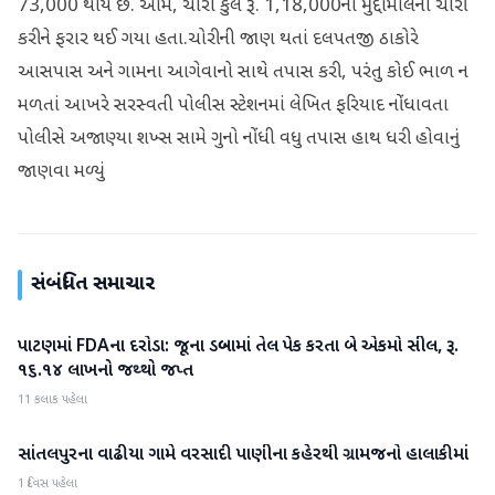
73,000 થાય છે. આમ, ચોરો કુલ રૂ. 1,18,000ના મુદ્દામાલની ચોરી
કરીને ફરાર થઈ ગયા હતા.ચોરીની જાણ થતાં દલપતજી ઠાકોરે
આસપાસ અને ગામના આગેવાનો સાથે તપાસ કરી, પરંતુ કોઈ ભાળ ન
મળતાં આખરે સરસ્વતી પોલીસ સ્ટેશનમાં લેખિત ફરિયાદ નોંધાવતા
પોલીસે અજાણ્યા શખ્સ સામે ગુનો નોંધી વધુ તપાસ હાથ ધરી હોવાનું
જાણવા મળ્યું
સંબંધિત સમાચાર
પાટણમાં FDAના દરોડા: જૂના ડબ્બામાં તેલ પેક કરતા બે એકમો સીલ, રૂ.
પાટણ
૧૬.૧૪ લાખનો જથ્થો જપ્ત
11 કલાક પહેલા
સાંતલપુરના વાઢીયા ગામે વરસાદી પાણીના કહેરથી ગ્રામજનો હાલાકીમાં
પાટણ
1 દિવસ પહેલા