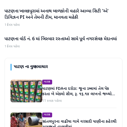
પાટણના ખાલકપુરામાં અનાથ બાળકોની વહારે આવ્યા સિટી 'એ'
પાટણ
ડિવિઝન PI અને તેમની ટીમ, માનવતા મહેકી
1 દિવસ પહેલા
પાટણના વોર્ડ નં. 6 માં બિસ્માર રસ્તાઓ સામે પૂર્વ નગરસેવક મેદાનમાં
પાટણ
1 દિવસ પહેલા
પાટણ
ના વધુ સમાચાર
પાટણ
પાટણમાં FDAના દરોડા: જૂના ડબ્બામાં તેલ પેક
કરતા બે એકમો સીલ, રૂ. ૧૬.૧૪ લાખનો જથ્થો
જપ્ત
11 કલાક પહેલા
પાટણ
સાંતલપુરના વાઢીયા ગામે વરસાદી પાણીના કહેરથી