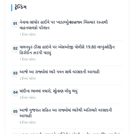
ટ્રેન્ડિંગ
નેનાવા-સાંચોર હાઈવે પર ખાડાઓનું સામ્રાજ્ય બિસ્માર રસ્તાથી
01
વાહનચાલકો પરેશાન
1 દિવસ પહેલા
પાલનપુર-ડીસા હાઇવે પર એસઓજી પોલીસે 19.80 લાખનું મોર્ફિન
02
હિરોઈન ઝડપી પાડ્યું
1 દિવસ પહેલા
આજે આ રાજ્યોમાં ભારે પવન સાથે વરસાદની આગાહી
03
2 દિવસ પહેલા
ચાંદીના ભાવમાં વધારો, સોનું પણ મોંઘુ થયું
04
2 દિવસ પહેલા
આજે ગુજરાત સહિત આ રાજ્યોમાં ભારેથી અતિભારે વરસાદની
05
આગાહી
6 દિવસ પહેલા