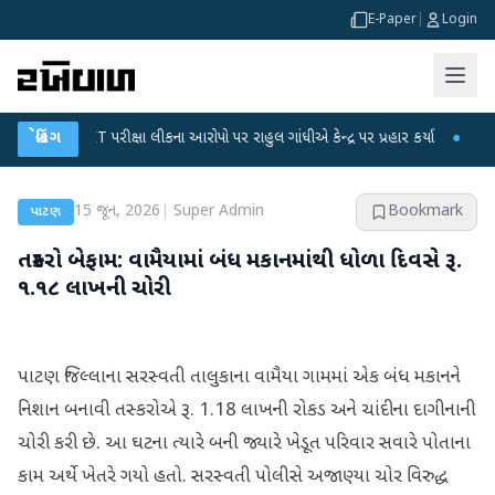
E-Paper
|
Login
GC-NET પરીક્ષા લીકના આરોપો પર રાહુલ ગાંધીએ કેન્દ્ર પર પ્રહાર કર્યા
બ્રેકિંગ
●
હિંમતનગરમા
15 જૂન, 2026
|
Super Admin
Bookmark
પાટણ
તસ્કરો બેફામ: વામૈયામાં બંધ મકાનમાંથી ધોળા દિવસે રૂ.
૧.૧૮ લાખની ચોરી
પાટણ જિલ્લાના સરસ્વતી તાલુકાના વામૈયા ગામમાં એક બંધ મકાનને
નિશાન બનાવી તસ્કરોએ રૂ. 1.18 લાખની રોકડ અને ચાંદીના દાગીનાની
ચોરી કરી છે. આ ઘટના ત્યારે બની જ્યારે ખેડૂત પરિવાર સવારે પોતાના
કામ અર્થે ખેતરે ગયો હતો. સરસ્વતી પોલીસે અજાણ્યા ચોર વિરુદ્ધ