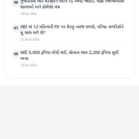
ગુજરાતમાં ભારે વરસાદને લઈને રેડ એલર્ટ જાહેર, ઘણા જિલ્લાઓમાં
06
શાળાઓ અને કોલેજો બંધ
6 દિવસ પહેલા
SBI માં 12 મહિનાની FD પર કેટલું વ્યાજ મળશે, વરિષ્ઠ નાગરિકોને
07
શું લાભ મળે છે?
20 કલાક પહેલા
ચાંદી 5,000 રૂપિયા મોંઘી થઈ, સોનાના ભાવ 2,200 રૂપિયા સુધી
08
વધ્યા
1 દિવસ પહેલા