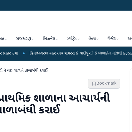
રાત
રાજકારણ
બિઝનેસ
સ્પોર્ટ્સ
હેલ્થ
ગેજેટ
અન
●
હિંમતનગરમાં રહસ્યમય વાયરસ કે ચાંદીપુરા? 6 બાળકોના મોતથી ફફડાટ
●
હવામાન 
ાહી ને લઇ શાળાને તાળાબંધી કરાઈ
Bookmark
 પ્રાથમિક શાળાના આચાર્યની
તાળાબંધી કરાઈ