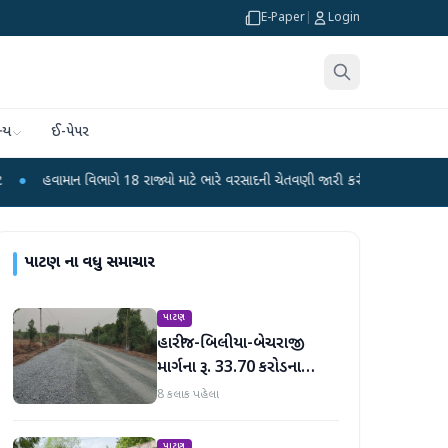
E-Paper
|
Login
્ય
ઈ-પેપર
વિભાગે 18 રાજ્યો માટે ભારે વરસાદની ચેતવણી જારી કરી
●
સિદ્ધપુરથી બોમ્બ બનાવવ
પાટણ
ના વધુ સમાચાર
પાટણ
હારીજ-બિલીયા-બેચરાજી
માર્ગના રૂ. 33.70 કરોડના
વિકાસ કામો પૂરજોશમાં
8 કલાક પહેલા
પાટણ