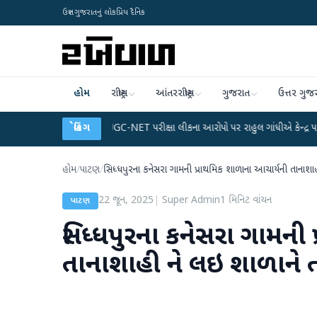
ઉત્તર ગુજરાતનું લોકપ્રિય દૈનિક
હોમ
રાષ્ટ્રીય
આંતરરાષ્ટ્રીય
ગુજરાત
ઉત્તર ગુજ
 પ્લાન
●
UGC-NET પરીક્ષા લીકના આરોપો પર રાહુલ ગાંધીએ કેન્દ્ર પર પ્રહાર કર્યા
બ્રેકિંગ
હોમ
/
પાટણ
/
સિધ્ધપુરના કનેસરા ગામની પ્રાથમિક શાળાના આચાર્યની તાનાશ
22 જૂન, 2025
|
Super Admin
1
મિનિટ વાંચન
પાટણ
સિધ્ધપુરના કનેસરા ગામની
તાનાશાહી ને લઇ શાળાને 