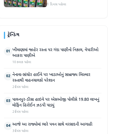
એકમો સીલ, રૂ. ૧૬.૧૪ લાખનો
1 દિવસ પહેલા
જથ્થો જપ્ત
ટ્રેન્ડિંગ
ખીમાણામાં જાહેર રસ્તા પર ગંદા પાણીનો નિકાલ, વેપારીઓ
01
આકરા પાણીએ
10 કલાક પહેલા
નેનાવા-સાંચોર હાઈવે પર ખાડાઓનું સામ્રાજ્ય બિસ્માર
02
રસ્તાથી વાહનચાલકો પરેશાન
2 દિવસ પહેલા
પાલનપુર-ડીસા હાઇવે પર એસઓજી પોલીસે 19.80 લાખનું
03
મોર્ફિન હિરોઈન ઝડપી પાડ્યું
2 દિવસ પહેલા
આજે આ રાજ્યોમાં ભારે પવન સાથે વરસાદની આગાહી
04
3 દિવસ પહેલા