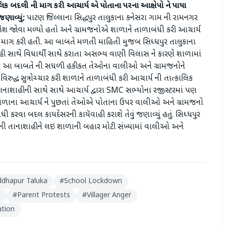
ાલિક બદલી ની માગ કરી
આચાર્ય એ પોતાના પરના આક્ષેપો ને પાયા
ણાવ્યું;
પાટણ જિલ્લાના સિદ્ધપુર તાલુકાના કનેસરા ગામ ની રામનગર
્રોશ જોવા મળ્યો હતો અને ગ્રામજનોએ શાળાને તાળાબંધી કરી આચાર્ય
 તેવી માગ કરી હતી. આ બાબતે મળતી માહિતી મુજબ સિધ્ધપુર તાલુકાના
ી સાથે વિધાર્થી સાથે કરાતા અસભ્ય વાણી વિલાસ ને કારણે શાળામાં
્રારા આ બાબતે ની સધળી હકીકત તેઓના વાલીઓ અને ગ્રામજનોને
ુદ્ધ સુત્રોચ્ચાર કરી શાળાને તાળાબંધી કરી આચાર્ય ની તાત્કાલિક
નાશાહીની સાથે સાથે આચાર્ય દ્વારા SMC સભ્યોના રજીસ્ટરમાં પણ
ે શાળાના આચાર્ય ને પુછતાં તેઓએ પોતાના ઉપર વાલીઓ અને ગ્રામજનો
 કરવા બદલ કાયદેસરની કાયૅવાહી કરાશે તેવું જણાવ્યું હતું. સિધ્ધપુર
 ની તાનાશાહીને લઇ શાળાની બહાર મોટી સંખ્યામાં વાલીઓ અને
ddhapur Taluka
#
School Lockdown
l
#
Parent Protests
#
Villager Anger
ation