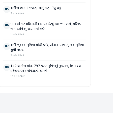
ચાંદીના ભાવમાં વધારો, સોનું પણ મોંઘુ થયું
05
3 દિવસ પહેલા
SBI માં 12 મહિનાની FD પર કેટલું વ્યાજ મળશે, વરિષ્ઠ
06
નાગરિકોને શું લાભ મળે છે?
1 દિવસ પહેલા
ચાંદી 5,000 રૂપિયા મોંઘી થઈ, સોનાના ભાવ 2,200 રૂપિયા
07
સુધી વધ્યા
2 દિવસ પહેલા
142 લોકોના મોત, 797 કરોડ રૂપિયાનું નુકસાન, હિમાચલ
08
પ્રદેશમાં ભારે ચોમાસાનો સામનો
11 કલાક પહેલા