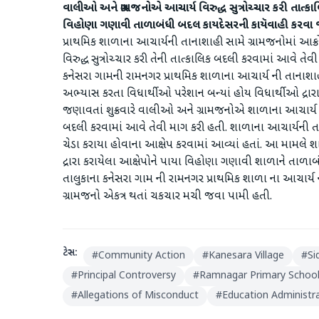
વાલીઓ અને ગ્રામજનોએ આચાર્ય વિરુદ્ધ સુત્રોચ્ચાર કરી તાત્ક
વિહોણા ગણાવી તાળાબંધી બદલ કાયદેસરની કાયૅવાહી કરવા જ
પ્રાથમિક શાળાના આચાર્યની તાનાશાહી સામે ગ્રામજનોમાં આક
વિરુદ્ધ સુત્રોચ્ચાર કરી તેની તાત્કાલિક બદલી કરવામાં આવે
કનેસરા ગામની રામનગર પ્રાથમિક શાળાના આચાર્ય ની તાનાશાહ
અભ્યાસ કરતા વિધાર્થીઓ પરેશાન બન્યાં હોય વિધાર્થીઓ દ
જણાવતાં શુક્રવારે વાલીઓ અને ગ્રામજનોએ શાળાના આચાર્ય વિર
બદલી કરવામાં આવે તેવી માગ કરી હતી. શાળાના આચાર્યની તા
ચેડા કરાયા હોવાના આક્ષેપ કરવામાં આવ્યાં હતાં. આ મામલ
દ્રારા કરાયેલા આક્ષેપોને પાયા વિહોણા ગણાવી શાળાને તાળાબંધી
તાલુકાના કનેસરા ગામ ની રામનગર પ્રાથમિક શાળા ના આચાર્ય
ગ્રામજનો એકત્ર થતાં ચકચાર મચી જવા પામી હતી.
ટેગ્સ:
#
Community Action
#
Kanesara Village
#
Si
#
Principal Controversy
#
Ramnagar Primary Schoo
#
Allegations of Misconduct
#
Education Administr