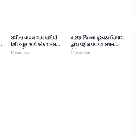
સમીના વાવલ ગામ પાસેથી
પાટણ જિલ્લા પુરવઠા વિભાગ
પાટણ
પાટણ
દેશી બંદૂક સાથે એક શખ્સ
દ્વારા પેટ્રોલ પંપ પર સઘન
ઝડપાયો
ચેકિંગ સઘન હાથ ધરાયું
10 કલાક પહેલા
10 કલાક પહેલા