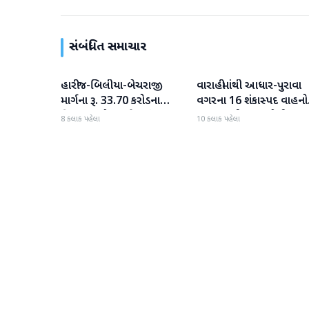
સંબંધિત સમાચાર
હારીજ-બિલીયા-બેચરાજી
વારાહીમાંથી આધાર-પુરાવા
પાટણ
પાટણ
માર્ગના રૂ. 33.70 કરોડના
વગરના 16 શંકાસ્પદ વાહનો
વિકાસ કામો પૂરજોશમાં
જપ્ત કરતી LCB પોલીસ
8 કલાક પહેલા
10 કલાક પહેલા