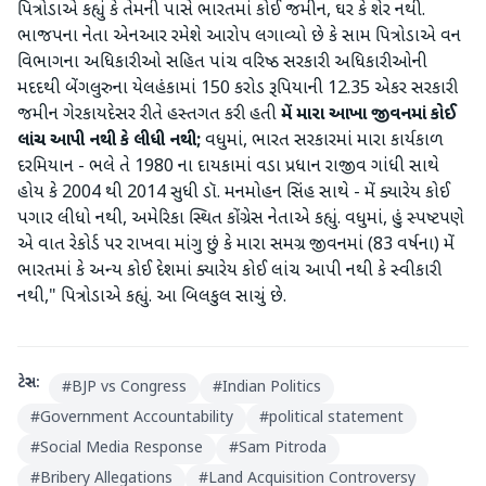
પિત્રોડાએ કહ્યું કે તેમની પાસે ભારતમાં કોઈ જમીન, ઘર કે શેર નથી.
ભાજપના નેતા એનઆર રમેશે આરોપ લગાવ્યો છે કે સામ પિત્રોડાએ વન
વિભાગના અધિકારીઓ સહિત પાંચ વરિષ્ઠ સરકારી અધિકારીઓની
મદદથી બેંગલુરુના યેલહંકામાં 150 કરોડ રૂપિયાની 12.35 એકર સરકારી
જમીન ગેરકાયદેસર રીતે હસ્તગત કરી હતી
મેં
મારા
આખા
જીવનમાં
કોઈ
લાંચ
આપી
નથી
કે
લીધી
નથી
;
વધુમાં, ભારત સરકારમાં મારા કાર્યકાળ
દરમિયાન - ભલે તે 1980 ના દાયકામાં વડા પ્રધાન રાજીવ ગાંધી સાથે
હોય કે 2004 થી 2014 સુધી ડૉ. મનમોહન સિંહ સાથે - મેં ક્યારેય કોઈ
પગાર લીધો નથી, અમેરિકા સ્થિત કોંગ્રેસ નેતાએ કહ્યું. વધુમાં, હું સ્પષ્ટપણે
એ વાત રેકોર્ડ પર રાખવા માંગુ છું કે મારા સમગ્ર જીવનમાં (83 વર્ષના) મેં
ભારતમાં કે અન્ય કોઈ દેશમાં ક્યારેય કોઈ લાંચ આપી નથી કે સ્વીકારી
નથી," પિત્રોડાએ કહ્યું. આ બિલકુલ સાચું છે.
ટેગ્સ:
#
BJP vs Congress
#
Indian Politics
#
Government Accountability
#
political statement
#
Social Media Response
#
Sam Pitroda
#
Bribery Allegations
#
Land Acquisition Controversy