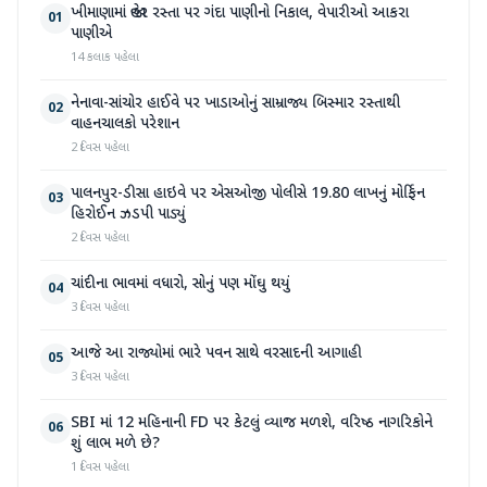
ખીમાણામાં જાહેર રસ્તા પર ગંદા પાણીનો નિકાલ, વેપારીઓ આકરા
01
પાણીએ
14 કલાક પહેલા
નેનાવા-સાંચોર હાઈવે પર ખાડાઓનું સામ્રાજ્ય બિસ્માર રસ્તાથી
02
વાહનચાલકો પરેશાન
2 દિવસ પહેલા
પાલનપુર-ડીસા હાઇવે પર એસઓજી પોલીસે 19.80 લાખનું મોર્ફિન
03
હિરોઈન ઝડપી પાડ્યું
2 દિવસ પહેલા
ચાંદીના ભાવમાં વધારો, સોનું પણ મોંઘુ થયું
04
3 દિવસ પહેલા
આજે આ રાજ્યોમાં ભારે પવન સાથે વરસાદની આગાહી
05
3 દિવસ પહેલા
SBI માં 12 મહિનાની FD પર કેટલું વ્યાજ મળશે, વરિષ્ઠ નાગરિકોને
06
શું લાભ મળે છે?
1 દિવસ પહેલા