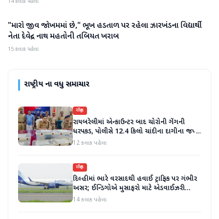
14 કલાક પહેલા
"મારો જીવ જોખમમાં છે," ભૂખ હડતાળ પર રહેલા ઝારખંડના વિદ્યાર્થી
રાષ્ટ્રીય
નેતા દેવેન્દ્ર નાથ મહતોની તબિયત ખરાબ
15 કલાક પહેલા
રાષ્ટ્રીય
ના વધુ સમાચાર
રાષ્ટ્રીય
રાયબરેલીમાં એન્કાઉન્ટર બાદ ચોરોની ગેંગની
ધરપકડ, પોલીસે 12.4 કિલો ચાંદીના દાગીના જપ્ત
કર્યા
12 કલાક પહેલા
રાષ્ટ્રીય
દિલ્હીમાં ભારે વરસાદથી હવાઈ ટ્રાફિક પર ગંભીર
અસર; ઈન્ડિગોએ મુસાફરો માટે એડવાઈઝરી
જાહેર કરી
14 કલાક પહેલા