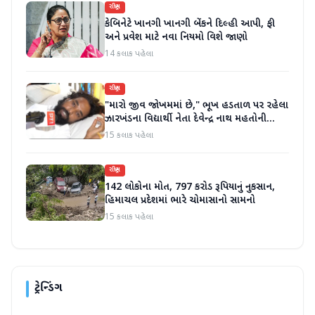
રાષ્ટ્રીય
કેબિનેટે ખાનગી ખાનગી બેંકને દિલ્હી આપી, ફી
અને પ્રવેશ માટે નવા નિયમો વિશે જાણો
14 કલાક પહેલા
રાષ્ટ્રીય
"મારો જીવ જોખમમાં છે," ભૂખ હડતાળ પર રહેલા
ઝારખંડના વિદ્યાર્થી નેતા દેવેન્દ્ર નાથ મહતોની
તબિયત ખરાબ
15 કલાક પહેલા
રાષ્ટ્રીય
142 લોકોના મોત, 797 કરોડ રૂપિયાનું નુકસાન,
હિમાચલ પ્રદેશમાં ભારે ચોમાસાનો સામનો
15 કલાક પહેલા
ટ્રેન્ડિંગ