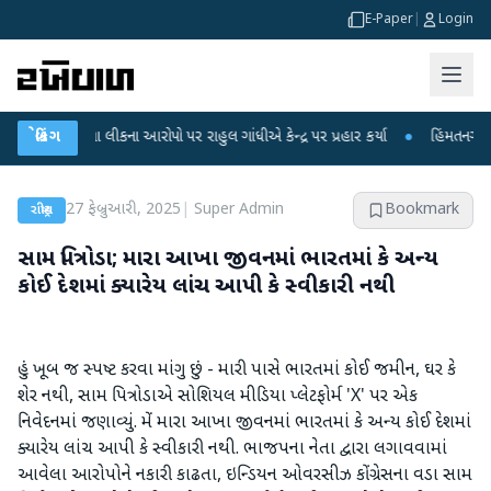
E-Paper
|
Login
રીક્ષા લીકના આરોપો પર રાહુલ ગાંધીએ કેન્દ્ર પર પ્રહાર કર્યા
બ્રેકિંગ
●
હિંમતનગરમાં રહસ્ય
27 ફેબ્રુઆરી, 2025
|
Super Admin
Bookmark
રાષ્ટ્રીય
સામ પિત્રોડા; મારા આખા જીવનમાં ભારતમાં કે અન્ય
કોઈ દેશમાં ક્યારેય લાંચ આપી કે સ્વીકારી નથી
હું ખૂબ જ સ્પષ્ટ કરવા માંગુ છું - મારી પાસે ભારતમાં કોઈ જમીન, ઘર કે
શેર નથી, સામ પિત્રોડાએ સોશિયલ મીડિયા પ્લેટફોર્મ 'X' પર એક
નિવેદનમાં જણાવ્યું. મેં મારા આખા જીવનમાં ભારતમાં કે અન્ય કોઈ દેશમાં
ક્યારેય લાંચ આપી કે સ્વીકારી નથી. ભાજપના નેતા દ્વારા લગાવવામાં
આવેલા આરોપોને નકારી કાઢતા, ઇન્ડિયન ઓવરસીઝ કોંગ્રેસના વડા સામ