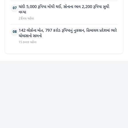
ચાંદી 5,000 રૂપિયા મોંઘી થઈ, સોનાના ભાવ 2,200 રૂપિયા સુધી
07
વધ્યા
2 દિવસ પહેલા
142 લોકોના મોત, 797 કરોડ રૂપિયાનું નુકસાન, હિમાચલ પ્રદેશમાં ભારે
08
ચોમાસાનો સામનો
15 કલાક પહેલા