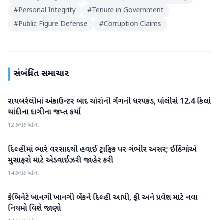
#
Personal Integrity
#
Tenure in Government
#
Public Figure Defense
#
Corruption Claims
સંબંધિત સમાચાર
રાયબરેલીમાં એન્કાઉન્ટર બાદ ચોરોની ગેંગની ધરપકડ, પોલીસે 12.4 કિલો
રાષ્ટ્રીય
ચાંદીના દાગીના જપ્ત કર્યા
12 કલાક પહેલા
દિલ્હીમાં ભારે વરસાદથી હવાઈ ટ્રાફિક પર ગંભીર અસર; ઈન્ડિગોએ
રાષ્ટ્રીય
મુસાફરો માટે એડવાઈઝરી જાહેર કરી
14 કલાક પહેલા
કેબિનેટે ખાનગી ખાનગી બેંકને દિલ્હી આપી, ફી અને પ્રવેશ માટે નવા
રાષ્ટ્રીય
નિયમો વિશે જાણો