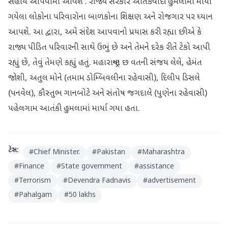
સહાય આપવામાં આવશે . રાજ્ય સરકાર આતંકવાદી હુમલામાં માર્યા
ગયેલા લોકોના પરિવારોના બાળકોના શિક્ષણ અને રોજગાર પર ધ્યાન
આપશે. આ દ્વારા, અમે સંદેશ આપવાનો પ્રયાસ કરી રહ્યા છીએ કે
રાજ્ય પીડિત પરિવારની સાથે ઉભું છે અને તેમને દરેક રીતે ટેકો આપી
રહ્યું છે, તેવું તેમણે કહ્યું હતું. મહારાષ્ટ્રના છ વતની સંજય લેલે, હેમંત
જોશી, અતુલ મોને (તમામ ડોમ્બિવલીના રહેવાસી), દિલીપ ડિસલે
(પનવેલ), કૌસ્તુભ ગાનબોટે અને સંતોષ જગદાલે (પુણેના રહેવાસી)
પહેલગામ આતંકી હુમલામાં માર્યા ગયા હતા.
ટેગ્સ:
#
Chief Minister.
#
Pakistan
#
Maharashtra
#
Finance
#
State government
#
assistance
#
Terrorism
#
Devendra Fadnavis
#
advertisement
#
Pahalgam
#
50 lakhs