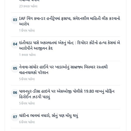
મચાવ્યો ધમાલ
23 કલાક પહેલા
IAF વિંગ કમાન્ડર હનીટ્રેપમાં ફસાયા, સંવેદનશીલ માહિતી લીક કરવાનો
03
આરોપ
1 દિવસ પહેલા
દાંતીવાડા પાસે અકસ્માતમાં એકનું મોત; : દિયોદર કોર્ટનો હત્યા કેસમાં બે
04
આરોપીને આજીવન કેદ
1 કલાક પહેલા
નેનાવા-સાંચોર હાઈવે પર ખાડાઓનું સામ્રાજ્ય બિસ્માર રસ્તાથી
05
વાહનચાલકો પરેશાન
5 દિવસ પહેલા
પાલનપુર-ડીસા હાઇવે પર એસઓજી પોલીસે 19.80 લાખનું મોર્ફિન
06
હિરોઈન ઝડપી પાડ્યું
5 દિવસ પહેલા
ચાંદીના ભાવમાં વધારો, સોનું પણ મોંઘુ થયું
07
6 દિવસ પહેલા