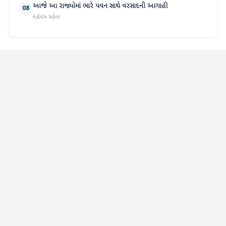
આજે આ રાજ્યોમાં ભારે પવન સાથે વરસાદની આગાહી
08
6 દિવસ પહેલા