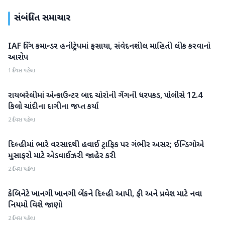
સંબંધિત સમાચાર
IAF વિંગ કમાન્ડર હનીટ્રેપમાં ફસાયા, સંવેદનશીલ માહિતી લીક કરવાનો
રાષ્ટ્રીય
આરોપ
1 દિવસ પહેલા
રાયબરેલીમાં એન્કાઉન્ટર બાદ ચોરોની ગેંગની ધરપકડ, પોલીસે 12.4
રાષ્ટ્રીય
કિલો ચાંદીના દાગીના જપ્ત કર્યા
2 દિવસ પહેલા
દિલ્હીમાં ભારે વરસાદથી હવાઈ ટ્રાફિક પર ગંભીર અસર; ઈન્ડિગોએ
રાષ્ટ્રીય
મુસાફરો માટે એડવાઈઝરી જાહેર કરી
2 દિવસ પહેલા
કેબિનેટે ખાનગી ખાનગી બેંકને દિલ્હી આપી, ફી અને પ્રવેશ માટે નવા
રાષ્ટ્રીય
નિયમો વિશે જાણો
2 દિવસ પહેલા