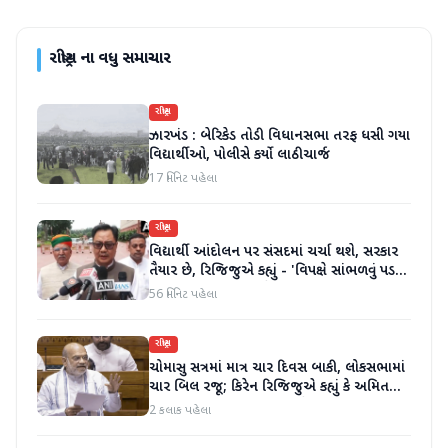
રાષ્ટ્રીય
ના વધુ સમાચાર
રાષ્ટ્રીય
ઝારખંડ : બેરિકેડ તોડી વિધાનસભા તરફ ધસી ગયા
વિદ્યાર્થીઓ, પોલીસે કર્યો લાઠીચાર્જ
17 મિનિટ પહેલા
રાષ્ટ્રીય
વિદ્યાર્થી આંદોલન પર સંસદમાં ચર્ચા થશે, સરકાર
તૈયાર છે, રિજિજુએ કહ્યું - 'વિપક્ષે સાંભળવું પડશે,
ગૃહમંત્રી જવાબ આપશે'
56 મિનિટ પહેલા
રાષ્ટ્રીય
ચોમાસુ સત્રમાં માત્ર ચાર દિવસ બાકી, લોકસભામાં
ચાર બિલ રજૂ; કિરેન રિજિજુએ કહ્યું કે અમિત
શાહ ચર્ચા પછી જવાબ આપશે
2 કલાક પહેલા