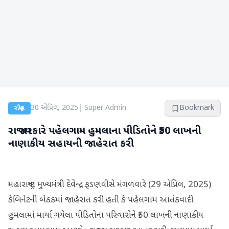
30 એપ્રિલ, 2025
|
Super Admin
Bookmark
રાષ્ટ્રીય
રાજ્ય સરકારે પહેલગામ હુમલાના પીડિતોને ₹50 લાખની
નાણાકીય સહાયની જાહેરાત કરી
મહારાષ્ટ્રના મુખ્યમંત્રી દેવેન્દ્ર ફડણવીસે મંગળવારે (29 એપ્રિલ, 2025)
કેબિનેટની બેઠકમાં જાહેરાત કરી હતી કે પહેલગામ આતંકવાદી
હુમલામાં માર્યા ગયેલા પીડિતોના પરિવારોને ₹50 લાખની નાણાકીય