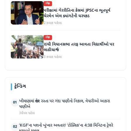
રાષ્ટ્રીય
પરીક્ષામાં ગેરરીતિના કેસમાં JPSCના ભૂતપૂર્વ
ચેરમેન એલ ક્યાંગટેની ધરપકડ
2 કલાક પહેલા
રાષ્ટ્રીય
રાંચી વિધાનસભા તરફ આવતા વિદ્યાર્થીઓ પર
લાઠીચાર્જ
3 કલાક પહેલા
ટ્રેન્ડિંગ
ખીમાણામાં જાહેર રસ્તા પર ગંદા પાણીનો નિકાલ, વેપારીઓ આકરા
01
પાણીએ
3 દિવસ પહેલા
‘KGF’ના યશનો ખૂંખાર અવતાર! ‘ટોક્સિક’ના 4:38 મિનિટના ટ્રેલરે
02