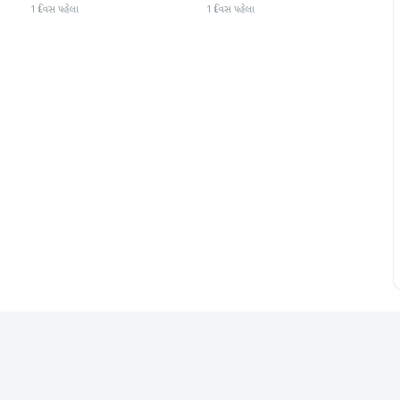
ી
મેદાનમાં
સભા મળી
1 દિવસ પહેલા
1 દિવસ પહેલા