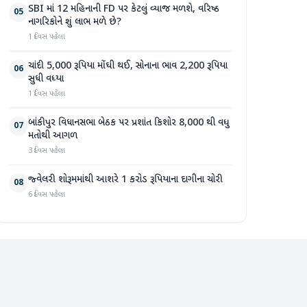
SBI માં 12 મહિનાની FD પર કેટલું વ્યાજ મળશે, વરિષ્ઠ
05
નાગરિકોને શું લાભ મળે છે?
1 દિવસ પહેલા
ચાંદી 5,000 રૂપિયા મોંઘી થઈ, સોનાના ભાવ 2,200 રૂપિયા
06
સુધી વધ્યા
1 દિવસ પહેલા
બાંકીપુર વિધાનસભા બેઠક પર પ્રશાંત કિશોર 8,000 થી વધુ
07
મતોથી આગળ
3 દિવસ પહેલા
જ્વેલરી શોરૂમમાંથી આશરે 1 કરોડ રૂપિયાના દાગીના ચોરી
08
6 દિવસ પહેલા