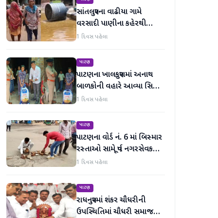
સાંતલપુરના વાઢીયા ગામે
વરસાદી પાણીના કહેરથી
ગ્રામજનો હાલાકીમાં
1 દિવસ પહેલા
પાટણ
પાટણના ખાલકપુરામાં અનાથ
બાળકોની વહારે આવ્યા સિટી
'એ' ડિવિઝન PI અને તેમની
1 દિવસ પહેલા
ટીમ, માનવતા મહેકી
પાટણ
પાટણના વોર્ડ નં. 6 માં બિસ્માર
રસ્તાઓ સામે પૂર્વ નગરસેવક
મેદાનમાં
1 દિવસ પહેલા
પાટણ
રાધનપુરમાં શંકર ચૌધરીની
ઉપસ્થિતિમાં ચૌધરી સમાજની