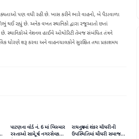
ી શક્યતાઓ પણ વધી રહી છે. ખાસ કરીને ભારે વાહનો, બે પૈડાવાળા
થઈ રહ્યું છે. અનેક વખત સ્થાનિકો દ્વારા રજૂઆતો છતાં
ે. સ્થાનિકોએ નેશનલ હાઈવે ઓથોરિટી તેમજ સંબંધિત તંત્રને
ાલિક ધોરણે શરૂ કરવા અને વાહનચાલકોને સુરક્ષિત તથા પ્રકાશમય
પાટણના વોર્ડ નં. 6 માં બિસ્માર
રાધનપુરમાં શંકર ચૌધરીની
પાટણ
પાટણ
ી
રસ્તાઓ સામે પૂર્વ નગરસેવક
ઉપસ્થિતિમાં ચૌધરી સમાજની