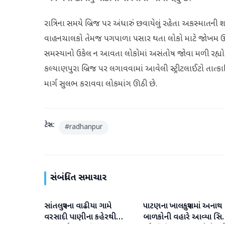
રાત્રિના સમયે બ્રિજ પર અંધારું છવાયેલું રહેતા અકસ્માતન
વાહનચાલકો તેમજ પગપાળા પસાર થતા લોકો માટે જોખમ ઊભું 
સમસ્યાનો ઉકેલ ન આવતા લોકોમાં અસંતોષ જોવા મળી રહ્યો છ
કલ્યાણપુરા બ્રિજ પર લગાવવામાં આવેલી સ્ટ્રીટલાઈટો તાત્ક
માર્ગ સુલભ કરાવવા લોકમાંગ ઊઠી છે.
ટેગ્સ:
#
radhanpur
સંબંધિત સમાચાર
સાંતલપુરના વાઢીયા ગામે
પાટણના ખાલકપુરામાં અનાથ
પાટણ
પાટણ
વરસાદી પાણીના કહેરથી
બાળકોની વહારે આવ્યા સિટ