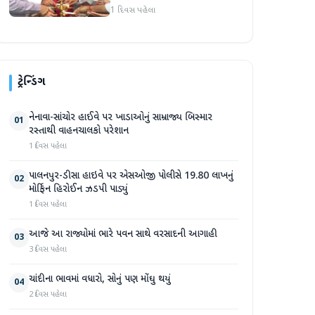
સભા મળી
1 દિવસ પહેલા
ટ્રેન્ડિંગ
નેનાવા-સાંચોર હાઈવે પર ખાડાઓનું સામ્રાજ્ય બિસ્માર
01
રસ્તાથી વાહનચાલકો પરેશાન
1 દિવસ પહેલા
પાલનપુર-ડીસા હાઇવે પર એસઓજી પોલીસે 19.80 લાખનું
02
મોર્ફિન હિરોઈન ઝડપી પાડ્યું
1 દિવસ પહેલા
આજે આ રાજ્યોમાં ભારે પવન સાથે વરસાદની આગાહી
03
3 દિવસ પહેલા
ચાંદીના ભાવમાં વધારો, સોનું પણ મોંઘુ થયું
04
2 દિવસ પહેલા