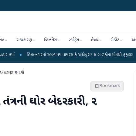
રાત
રાજકારણ
બિઝનેસ
સ્પોર્ટ્સ
હેલ્થ
ગેજેટ
અન
હિંમતનગરમાં રહસ્યમય વાયરસ કે ચાંદીપુરા? 6 બાળકોના મોતથી ફફડાટ
●
હવામાન વિ
ી અંધારપટ છવાયો
Bookmark
 તંત્રની ઘોર બેદરકારી, ૨