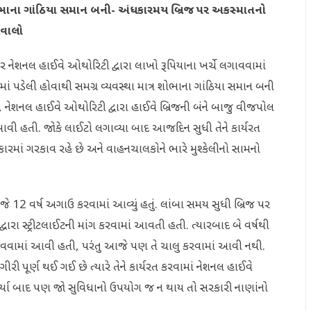
ો શોભાના ગાંઠિયા સમાન બની- અંધકારમય બ્રિજ પર અકસ્માતનો
સવાલો
 નેશનલ હાઈવે ઓથોરિટી દ્વારા લાખો રૂપિયાના ખર્ચે લગાવવામાં
માં પડેલી હોવાથી સમગ્ર વ્યવસ્થા માત્ર શોભાના ગાંઠિયા સમાન બની
જબ, નેશનલ હાઈવે ઓથોરિટી દ્વારા હાઈવે બ્રિજની બંને બાજુ વીજપોલ
આવી હતી. જોકે લાઈટો લગાવ્યા બાદ આજદિન સુધી તેને કાર્યરત
કારમાં ગરકાવ રહે છે અને વાહનચાલકોને ભારે મુશ્કેલીનો સામનો
ાજે 12 વર્ષ અગાઉ કરવામાં આવ્યું હતું. લાંબા સમય સુધી બ્રિજ પર
વારા સ્ટ્રીટલાઈટની માંગ કરવામાં આવતી હતી. ત્યારબાદ બે વર્ષથી
ગાવવામાં આવી હતી, પરંતુ આજે પણ તે ચાલુ કરવામાં આવી નથી.
મગીરી પૂર્ણ થઈ ગઈ છે ત્યારે તેને કાર્યરત કરવામાં નેશનલ હાઈવે
ર્યા બાદ પણ જો સુવિધાનો ઉપયોગ જ ન થાય તો સરકારી નાણાંનો