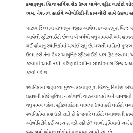
કલ્યાણપુરા બ્રિજ સર્વિસ રોડ ઉપર લાગેલ સ્ટ્રીટ લાઈટ
ભય, નેશનલ હાઈવે ઓથોરિટીની કામગીરી સામે ઉઠ્યા 
પાટણ જિલ્લાના રાધનપુર નજીક આવેલા કલ્યાણપુરા બ્રિજ પર
આવેલી સ્ટ્રીટલાઈટો છેલ્લા બે વર્ષથી વધુ સમયથી બંધ હાલત
ગઈ હોવાનું સ્થાનિકોમાં ચર્ચાઈ રહ્યું છે. મળતી માહિતી મુ
ઉભા કરી તેના ઉપર આધુનિક સ્ટ્રીટલાઈટો પણ ફિટ કરવામાં 
કરવામાં આવી નથી. પરિણામે રાત્રિના સમયે સમગ્ર બ્રિજ અંધ
કરવો પડે છે.
સ્થાનિકોના જણાવ્યા મુજબ કલ્યાણપુરા બ્રિજનું નિર્માણ અંદ
પ્રકાશની કોઈ સુવિધા ન હોવાથી વાહનચાલકો અને ગ્રામજનો દ્
વધુ સમય પહેલાં સ્ટ્રીટલાઈટના થાંભલા ઉભા કરી લાઈટો લ
સ્થાનિકોમાં પ્રશ્ન ઉઠી રહ્યો છે કે જ્યારે લાઈટો લગાવવાની કા
ઓથોરિટીને કઈ અડચણ નડી રહી છે? લાખો રૂપિયાનો ખર્ચ ક
વ્યય થયો હોવાનું લોકોમાં માનવામાં આવી રહ્યું છે.