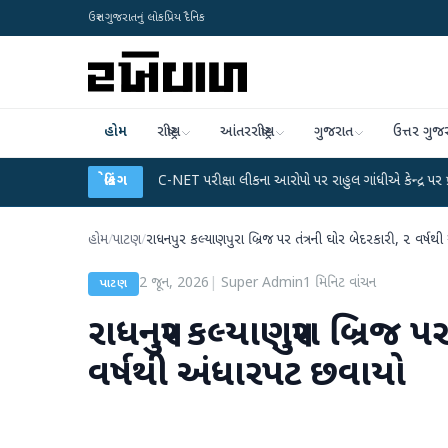
ઉત્તર ગુજરાતનું લોકપ્રિય દૈનિક
હોમ
રાષ્ટ્રીય
આંતરરાષ્ટ્રીય
ગુજરાત
ઉત્તર ગુજ
લાન
●
UGC-NET પરીક્ષા લીકના આરોપો પર રાહુલ ગાંધીએ કેન્દ્ર પર પ્રહાર કર્યા
બ્રેકિંગ
●
હોમ
/
પાટણ
/
રાધનપુર કલ્યાણપુરા બ્રિજ પર તંત્રની ઘોર બેદરકારી, ૨ વર્ષથ
2 જૂન, 2026
|
Super Admin
1
મિનિટ વાંચન
પાટણ
રાધનપુર કલ્યાણપુરા બ્રિજ પર
વર્ષથી અંધારપટ છવાયો